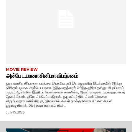
MOVIE REVIEW
அன்பே டயானா சினிமா விமர்சனம்
ஜமா என்கிற சீரியஸான படத்தை இயக்கிய பாரி இளவழகனின் இயக்கத்தில் சிரித்து
ரசிக்கும்படியாக 'அன்பே டயானா.' இந்த மதத்தைச் சேர்ந்த ஹீரோ தன்னுடன் நட்பாகப்
பழகும் ஆங்கிலோ இந்தியப் பெண்ணைக் காதலிக்க, அவள் காதலை மறுத்து நட்பைத்
தொடர்கிறாள். ஹீரோ அப்செட்டாகிறான். ஒரு கட்டத்தில், அவள் அவனை
விரும்புவதாக சொல்கிற சூழ்நிலையில், அவள் நமக்கு வேண்டாம் என அவன்
ஒதுங்குகிறான். அதற்கான காரணம் சிலர்...
July 15, 2026