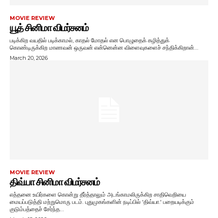
MOVIE REVIEW
யூத் சினிமா விமர்சனம்
படிக்கிற வயதில் படிக்காமல், காதல் மோதல் என பொழுதைக் கழித்துக்
கொண்டிருக்கிற மாணவன் ஒருவன் என்னென்ன விளைவுகளைச் சந்திக்கிறான்...
March 20, 2026
MOVIE REVIEW
திவ்யா சினிமா விமர்சனம்
எத்தனை உயிர்களை கொன்று தீர்த்தாலும் அடங்காமலிருக்கிற சாதிவெறியை
மையப்படுத்தி மற்றுமொரு படம். புதுமுகங்களின் நடிப்பில் 'திவ்யா.' பறையடிக்கும்
குடும்பத்தைச் சேர்ந்த...