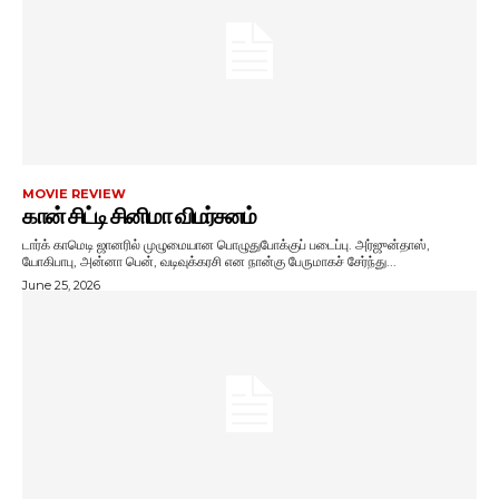
MOVIE REVIEW
கான் சிட்டி சினிமா விமர்சனம்
டார்க் காமெடி ஜானரில் முழுமையான பொழுதுபோக்குப் படைப்பு. அர்ஜுன்தாஸ்,
யோகிபாபு, அன்னா பென், வடிவுக்கரசி என நான்கு பேருமாகச் சேர்ந்து...
June 25, 2026