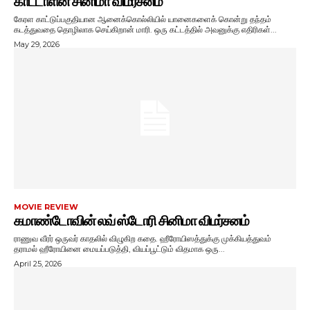
காட்டாளன் சினிமா விமர்சனம்
கேரள காட்டுப்பகுதியான ஆனைக்கொல்லியில் யானைகளைக் கொன்று தந்தம்
கடத்துவதை தொழிலாக செய்கிறான் மாரி. ஒரு கட்டத்தில் அவனுக்கு எதிரிகள்...
May 29, 2026
MOVIE REVIEW
கமாண்டோவின் லவ் ஸ்டோரி சினிமா விமர்சனம்
ராணுவ வீரர் ஒருவர் காதலில் விழுகிற கதை. ஹீரோயிஸத்துக்கு முக்கியத்துவம்
தராமல் ஹீரோயினை மையப்படுத்தி, வியப்பூட்டும் விதமாக ஒரு...
April 25, 2026