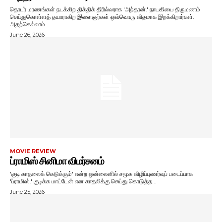
தொடர் மரணங்கள் நடக்கிற திக்திக் திரில்லராக 'அந்தரன்.' நாயகியை திருமணம்
செய்துகொள்ளத் தயாராகிற இளைஞர்கள் ஒவ்வொரு விதமாக இறக்கிறார்கள்.
அதற்கெல்லாம்...
June 26, 2026
MOVIE REVIEW
ப்ராமிஸ் சினிமா விமர்சனம்
'குடி காதலைக் கெடுக்கும்' என்ற ஒன்லைனில் சமூக விழிப்புணர்வுப் படைப்பாக
'ப்ராமிஸ்.' குடிக்க மாட்டேன் என காதலிக்கு செய்து கொடுத்த...
June 25, 2026