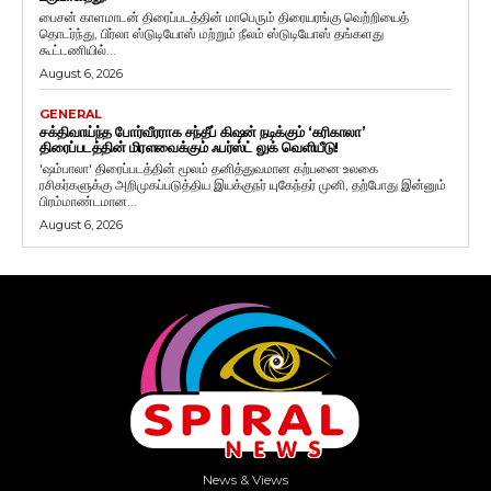
பைசன் காளமாடன் திரைப்படத்தின் மாபெரும் திரையரங்கு வெற்றியைத்
தொடர்ந்து, பிர்லா ஸ்டுடியோஸ் மற்றும் நீலம் ஸ்டுடியோஸ் தங்களது
கூட்டணியில்...
August 6, 2026
GENERAL
சக்திவாய்ந்த போர்வீரராக சந்தீப் கிஷன் நடிக்கும் ‘கரிகாலா’
திரைப்படத்தின் மிரளவைக்கும் ஃபர்ஸ்ட் லுக் வெளியீடு!
'ஷம்பாலா' திரைப்படத்தின் மூலம் தனித்துவமான கற்பனை உலகை
ரசிகர்களுக்கு அறிமுகப்படுத்திய இயக்குநர் யுகேந்தர் முனி, தற்போது இன்னும்
பிரம்மாண்டமான...
August 6, 2026
News & Views