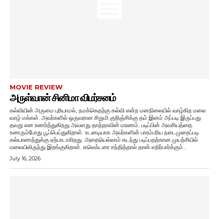
MOVIE REVIEW
அருள்வான் சினிமா விமர்சனம்
கல்வியின் அருமை புரியாமல், நமக்கெதற்கு கல்வி என்ற மனநிலையில் வாழ்கிற மலை
வாழ் மக்கள். அவர்களில் ஒருவரான சிறுமி குறிஞ்சிக்கு தம் இனம் அப்படி இருப்பது
தவறு என உணர்த்துகிறது அவளது தாத்தாவின் மரணம். படிப்பின் அவசியத்தை
உணரும்போது பூப்பெய்துகிறாள். உடனடியாக அவர்களின் பாரம்பரிய நடைமுறைப்படி
கல்யாணத்துக்கு ஏற்பாடாகிறது. அதையெல்லாம் கடந்து படிப்பதற்கான முயற்சியில்
மலையிலிருந்து இறங்குகிறாள். கலெக்டரை சந்தித்தால் தான் எதிர்பார்க்கும்...
July 16, 2026