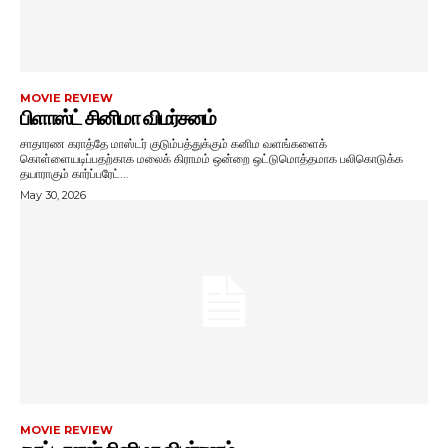
MOVIE REVIEW
பிளாஸ்ட் சினிமா விமர்சனம்
சாதாரண கராத்தே மாஸ்டர் குடும்பத்துக்கும் கனிம வளங்களைக்
கொள்ளையடிப்பதற்காக மலைக் கிராமம் ஒன்றை ஒட்டுமொத்தமாக பலிகொடுக்க
தயாராகும் கார்ப்பரேட்...
May 30, 2026
MOVIE REVIEW