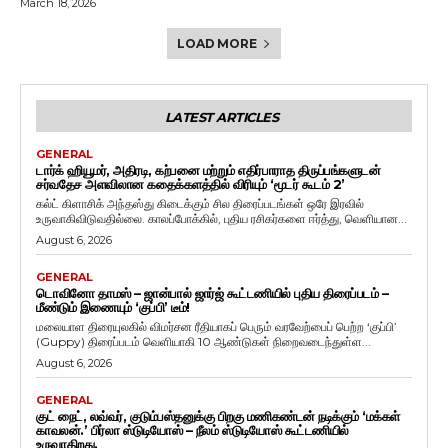
March 18, 2026
LOAD MORE
LATEST ARTICLES
GENERAL
டார்க் ஹியூமர், அதிரடி, கற்பனை மற்றும் எதிர்பாராத திருப்பங்களுடன்
சர்வதேச அளவிலான கதைக்களத்தில் விரியும் ‘மூடர் கூடம் 2’
கல்ட் கிளாசிக் அந்தஸ்து கிடைக்கும் சில திரைப்படங்கள் ஒரே இரவில்
உருவாகிவிடுவதில்லை. காலப்போக்கில், புதிய ரசிகர்களை ஈர்த்து, வெளியான...
August 6, 2026
GENERAL
டொவினோ தாமஸ் – ஜான்பால் ஜார்ஜ் கூட்டணியில் புதிய திரைப்படம் –
மீண்டும் இணையும் ‘குப்பி’ டீம்!
மலையாள திரையுலகில் விமர்சன ரீதியாகப் பெரும் வரவேற்பைப் பெற்ற ‘குப்பி’
(Guppy) திரைப்படம் வெளியாகி 10 ஆண்டுகள் நிறைவடைந்துள்ள...
August 6, 2026
GENERAL
குட் நைட், லவ்வர், குடும்பஸ்தனுக்கு பிறகு மணிகண்டன் நடிக்கும் ‘மக்கள்
காவலன்.’ பிர்லா ஸ்டுடியோஸ் – நீலம் ஸ்டுடியோஸ் கூட்டணியில்
உருவாகிறது.