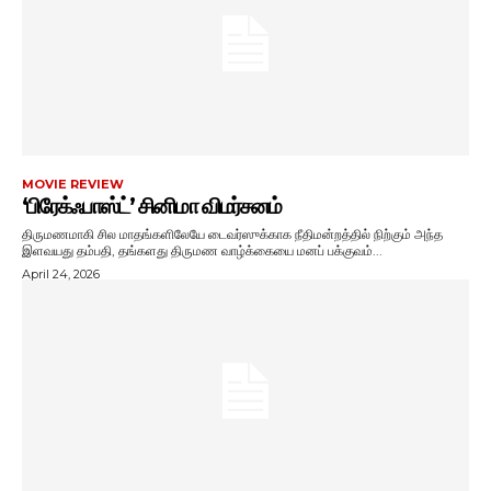
MOVIE REVIEW
‘பிரேக்ஃபாஸ்ட்’ சினிமா விமர்சனம்
திருமணமாகி சில மாதங்களிலேயே டைவர்ஸுக்காக நீதிமன்றத்தில் நிற்கும் அந்த
இளவயது தம்பதி, தங்களது திருமண வாழ்க்கையை மனப் பக்குவம்...
April 24, 2026