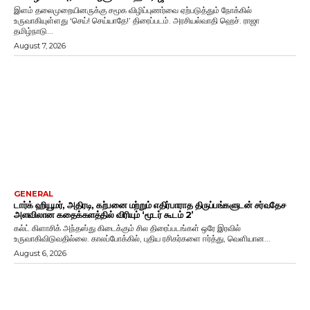
இளம் தலைமுறையினருக்கு சமூக விழிப்புணர்வை ஏற்படுத்தும் நோக்கில்
உருவாகியுள்ளது ‘செய்! செய்யாதே!’ திரைப்படம். அரசியல்வாதி ஹெச். ராஜா
தமிழ்நாடு...
August 7, 2026
GENERAL
டார்க் ஹியூமர், அதிரடி, கற்பனை மற்றும் எதிர்பாராத திருப்பங்களுடன் சர்வதேச
அளவிலான கதைக்களத்தில் விரியும் ‘மூடர் கூடம் 2’
கல்ட் கிளாசிக் அந்தஸ்து கிடைக்கும் சில திரைப்படங்கள் ஒரே இரவில்
உருவாகிவிடுவதில்லை. காலப்போக்கில், புதிய ரசிகர்களை ஈர்த்து, வெளியான...
August 6, 2026