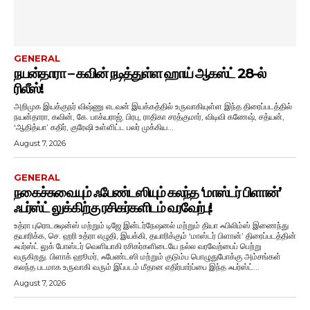
GENERAL
நயன்தாரா – கவின் நடித்துள்ள ஹாய் ஆகஸ்ட் 28-ல்
ரிலீஸ்!
அறிமுக இயக்குநர் விஷ்ணு எடவன் இயக்கத்தில் உருவாகியுள்ள இந்த திரைப்படத்தில்
நயன்தாரா, கவின், கே. பாக்யராஜ், பிரபு, ராதிகா சரத்குமார், விடிவி கணேஷ், சத்யன்,
‘ஆதித்யா’ கதிர், குரேஷி உள்ளிட்ட பலர் முக்கிய...
August 7, 2026
GENERAL
நகைச்சுவையும் ஃபேண்டஸியும் கலந்த ‘மாஸ்டர் பிளான்’
ஃபர்ஸ்ட் லுக்கிற்கு ரசிகர்களிடம் வரவேற்பு!
உத்ரா புரொடக்ஷன்ஸ் மற்றும் டிஜே இன்டர்நேஷனல் மற்றும் தியா ஃபிலிம்ஸ் இணைந்து
தயாரிக்க, செ. ஹரி உத்ரா எழுதி, இயக்கி, தயாரிக்கும் ‘மாஸ்டர் பிளான்’ திரைப்படத்தின்
ஃபர்ஸ்ட் லுக் போஸ்டர் வெளியாகி ரசிகர்களிடையே நல்ல வரவேற்பைப் பெற்று
வருகிறது. பிளாக் ஹூமர், ஃபேண்டஸி மற்றும் குடும்ப பொழுதுபோக்கு அம்சங்கள்
கலந்த படமாக உருவாகி வரும் இப்படம் மீதான எதிர்பார்ப்பை இந்த ஃபர்ஸ்ட்...
August 7, 2026