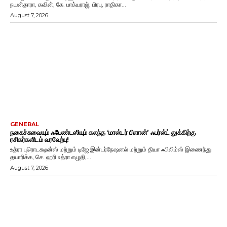
நயன்தாரா, கவின், கே. பாக்யராஜ், பிரபு, ராதிகா...
August 7, 2026
GENERAL
நகைச்சுவையும் ஃபேண்டஸியும் கலந்த ‘மாஸ்டர் பிளான்’ ஃபர்ஸ்ட் லுக்கிற்கு
ரசிகர்களிடம் வரவேற்பு!
உத்ரா புரொடக்ஷன்ஸ் மற்றும் டிஜே இன்டர்நேஷனல் மற்றும் தியா ஃபிலிம்ஸ் இணைந்து
தயாரிக்க, செ. ஹரி உத்ரா எழுதி,...
August 7, 2026