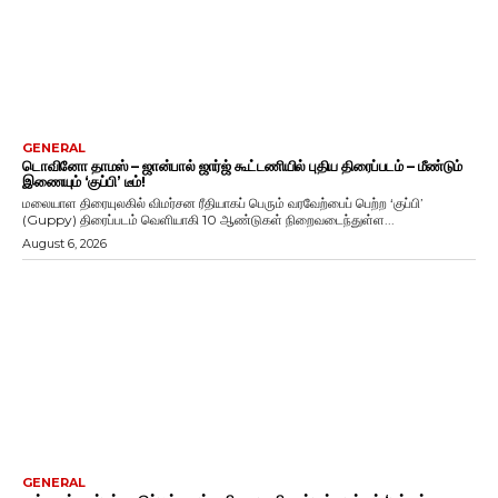
GENERAL
டொவினோ தாமஸ் – ஜான்பால் ஜார்ஜ் கூட்டணியில் புதிய திரைப்படம் – மீண்டும்
இணையும் ‘குப்பி’ டீம்!
மலையாள திரையுலகில் விமர்சன ரீதியாகப் பெரும் வரவேற்பைப் பெற்ற ‘குப்பி’
(Guppy) திரைப்படம் வெளியாகி 10 ஆண்டுகள் நிறைவடைந்துள்ள...
August 6, 2026
GENERAL