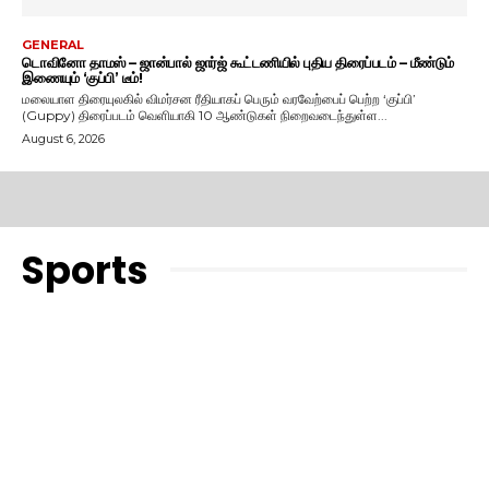
GENERAL
டொவினோ தாமஸ் – ஜான்பால் ஜார்ஜ் கூட்டணியில் புதிய திரைப்படம் – மீண்டும்
இணையும் ‘குப்பி’ டீம்!
மலையாள திரையுலகில் விமர்சன ரீதியாகப் பெரும் வரவேற்பைப் பெற்ற ‘குப்பி’
(Guppy) திரைப்படம் வெளியாகி 10 ஆண்டுகள் நிறைவடைந்துள்ள...
August 6, 2026
Sports