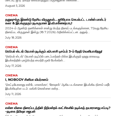
படைப்பு. ஜி.டி. நாயுடு கோயம்புத்தூர் அருகிலுள்ள கலங்கல்...
August 5, 2026
CINEMA
தனுஷுக்கு இரண்டு தேசிய விருதுகள்… ஜூரியாக செயல்பட்ட டான்ஸ் மாஸ்டர்
கலா & இயக்குநரும் நடிகருமான இ.வி.கணேஷ்பாபு!
2024-ம் ஆண்டு தணிக்கைச் சான்று பெற்ற திரைப் படங்களுக்கான, 72வது தேசிய
திரைப்பட விருதுகள் இன்று (18.7.2026) அறிவிக்கப்பட்டன. தனுஷ்...
July 18, 2026
CINEMA
ரெபெல் ஸ்டார் பிரபாஸ் நடிக்கும் ஃபௌசி டிசம்பர் 3-ம் தேதி வெளியாகிறது!
'ரெபெல் ஸ்டார்' பிரபாஸ் நடிப்பில் படைப்பாற்றல் மிக்க இயக்குநர் ஹனு ராகவபுடி
இயக்கத்தில் புகழ்பெற்ற மைத்ரி மூவி மேக்கர்ஸ்...
July 17, 2026
CINEMA
I, NOBODY சினிமா விமர்சனம்
'கெட்டியோலானு என்டே மாலாக்கா', 'ரோஷாக்' ஆகிய படங்களை இயக்கிய நிசாம் பஷீர்
இயக்கியுள்ள படம். வங்கி கொள்ளை என்ற...
July 11, 2026
CINEMA
என்ன விலை திரைப்படத்தின் நீதிமன்றக் காட்சிகளில் நடிக்கத் தயாரானது எப்படி?
-நடிகை நிமிஷா சஜயன்