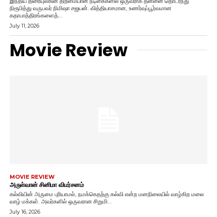
இந்திய திரையுலகின் திறமையான நடிகைகளில் ஒருவராக தன்னை தொடர்ந்து
நிரூபித்து வருபவர் நிமிஷா சஜயன். வித்தியாசமான, உணர்வுப்பூர்வமான
கதாபாத்திரங்களைத்...
July 11, 2026
Movie Review
MOVIE REVIEW
அருள்வான் சினிமா விமர்சனம்
கல்வியின் அருமை புரியாமல், நமக்கெதற்கு கல்வி என்ற மனநிலையில் வாழ்கிற மலை
வாழ் மக்கள். அவர்களில் ஒருவரான சிறுமி...
July 16, 2026