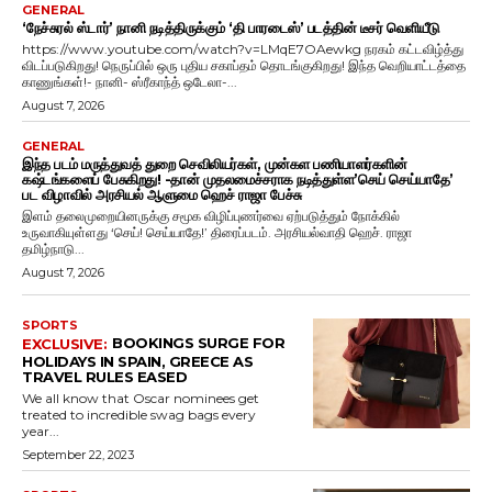
GENERAL
‘நேச்சுரல் ஸ்டார்’ நானி நடித்திருக்கும் ‘தி பாரடைஸ்’ படத்தின் டீசர் வெளியீடு
https://www.youtube.com/watch?v=LMqE7OAewkg நரகம் கட்டவிழ்த்து
விடப்படுகிறது! நெருப்பில் ஒரு புதிய சகாப்தம் தொடங்குகிறது! இந்த வெறியாட்டத்தை
காணுங்கள்!- நானி- ஸ்ரீகாந்த் ஒடேலா-...
August 7, 2026
GENERAL
இந்த படம் மருத்துவத் துறை செவிலியர்கள், முன்கள பணியாளர்களின்
கஷ்டங்களைப் பேசுகிறது! -தான் முதலமைச்சராக நடித்துள்ள’செய் செய்யாதே’
பட விழாவில் அரசியல் ஆளுமை ஹெச் ராஜா பேச்சு
இளம் தலைமுறையினருக்கு சமூக விழிப்புணர்வை ஏற்படுத்தும் நோக்கில்
உருவாகியுள்ளது ‘செய்! செய்யாதே!’ திரைப்படம். அரசியல்வாதி ஹெச். ராஜா
தமிழ்நாடு...
August 7, 2026
SPORTS
BOOKINGS SURGE FOR
HOLIDAYS IN SPAIN, GREECE AS
TRAVEL RULES EASED
We all know that Oscar nominees get
treated to incredible swag bags every
year...
September 22, 2023