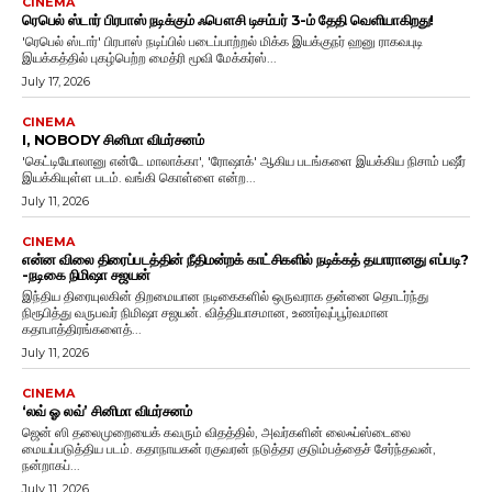
CINEMA
ரெபெல் ஸ்டார் பிரபாஸ் நடிக்கும் ஃபௌசி டிசம்பர் 3-ம் தேதி வெளியாகிறது!
'ரெபெல் ஸ்டார்' பிரபாஸ் நடிப்பில் படைப்பாற்றல் மிக்க இயக்குநர் ஹனு ராகவபுடி
இயக்கத்தில் புகழ்பெற்ற மைத்ரி மூவி மேக்கர்ஸ்...
July 17, 2026
CINEMA
I, NOBODY சினிமா விமர்சனம்
'கெட்டியோலானு என்டே மாலாக்கா', 'ரோஷாக்' ஆகிய படங்களை இயக்கிய நிசாம் பஷீர்
இயக்கியுள்ள படம். வங்கி கொள்ளை என்ற...
July 11, 2026
CINEMA
என்ன விலை திரைப்படத்தின் நீதிமன்றக் காட்சிகளில் நடிக்கத் தயாரானது எப்படி?
-நடிகை நிமிஷா சஜயன்
இந்திய திரையுலகின் திறமையான நடிகைகளில் ஒருவராக தன்னை தொடர்ந்து
நிரூபித்து வருபவர் நிமிஷா சஜயன். வித்தியாசமான, உணர்வுப்பூர்வமான
கதாபாத்திரங்களைத்...
July 11, 2026
CINEMA
‘லவ் ஓ லவ்’ சினிமா விமர்சனம்
ஜென் ஸி தலைமுறையைக் கவரும் விதத்தில், அவர்களின் லைஃப்ஸ்டைலை
மையப்படுத்திய படம். கதாநாயகன் ரகுவரன் நடுத்தர குடும்பத்தைச் சேர்ந்தவன்,
நன்றாகப்...
July 11, 2026