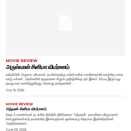
MOVIE REVIEW
அருள்வான் சினிமா விமர்சனம்
கல்வியின் அருமை புரியாமல், நமக்கெதற்கு கல்வி என்ற மனநிலையில் வாழ்கிற மலை
வாழ் மக்கள். அவர்களில் ஒருவரான சிறுமி குறிஞ்சிக்கு தம் இனம் அப்படி இருப்பது
தவறு என உணர்த்துகிறது அவளது தாத்தாவின்...
July 16, 2026
MOVIE REVIEW
அந்தரன் சினிமா விமர்சனம்
தொடர் மரணங்கள் நடக்கிற திக்திக் திரில்லராக 'அந்தரன்.' நாயகியை திருமணம்
செய்துகொள்ளத் தயாராகிற இளைஞர்கள் ஒவ்வொரு விதமாக இறக்கிறார்கள்.
அதற்கெல்லாம்...
June 26, 2026