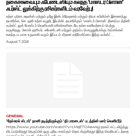
நகைச்சுவையும் ஃபேண்டஸியும் கலந்த ‘மாஸ்டர் பிளான்’
ஃபர்ஸ்ட் லுக்கிற்கு ரசிகர்களிடம் வரவேற்பு!
உத்ரா புரொடக்ஷன்ஸ் மற்றும் டிஜே இன்டர்நேஷனல் மற்றும் தியா ஃபிலிம்ஸ் இணைந்து
தயாரிக்க, செ. ஹரி உத்ரா எழுதி, இயக்கி, தயாரிக்கும் ‘மாஸ்டர் பிளான்’ திரைப்படத்தின்
ஃபர்ஸ்ட் லுக் போஸ்டர் வெளியாகி ரசிகர்களிடையே நல்ல வரவேற்பைப் பெற்று
வருகிறது. பிளாக் ஹூமர், ஃபேண்டஸி மற்றும் குடும்ப பொழுதுபோக்கு அம்சங்கள்
கலந்த படமாக உருவாகி வரும் இப்படம் மீதான எதிர்பார்ப்பை இந்த ஃபர்ஸ்ட்...
August 7, 2026
GENERAL
‘நேச்சுரல் ஸ்டார்’ நானி நடித்திருக்கும் ‘தி பாரடைஸ்’ படத்தின் டீசர் வெளியீடு
https://www.youtube.com/watch?v=LMqE7OAewkg நரகம் கட்டவிழ்த்து
விடப்படுகிறது! நெருப்பில் ஒரு புதிய சகாப்தம் தொடங்குகிறது! இந்த வெறியாட்டத்தை
காணுங்கள்!- நானி- ஸ்ரீகாந்த் ஒடேலா-...