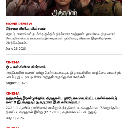
MOVIE REVIEW
அந்தரன் சினிமா விமர்சனம்
தொடர் மரணங்கள் நடக்கிற திக்திக் திரில்லராக 'அந்தரன்.' நாயகியை திருமணம்
செய்துகொள்ளத் தயாராகிற இளைஞர்கள் ஒவ்வொரு விதமாக இறக்கிறார்கள்.
அதற்கெல்லாம்...
June 26, 2026
CINEMA
ஜி டி என் சினிமா விமர்சனம்
'இந்தியாவின் எடிசன்' என்று போற்றப்படக்கூடிய ஜி டி நாயுடுவின் வாழ்க்கை வரலாற்றுப்
படைப்பு. ஜி.டி. நாயுடு கோயம்புத்தூர் அருகிலுள்ள கலங்கல்...
August 5, 2026
CINEMA
தனுஷுக்கு இரண்டு தேசிய விருதுகள்… ஜூரியாக செயல்பட்ட டான்ஸ் மாஸ்டர்
கலா & இயக்குநரும் நடிகருமான இ.வி.கணேஷ்பாபு!
2024-ம் ஆண்டு தணிக்கைச் சான்று பெற்ற திரைப் படங்களுக்கான, 72வது தேசிய
திரைப்பட விருதுகள் இன்று (18.7.2026) அறிவிக்கப்பட்டன. தனுஷ்...
July 18, 2026