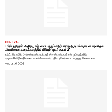
GENERAL
டார்க் ஹியூமர், அதிரடி, கற்பனை மற்றும் எதிர்பாராத திருப்பங்களுடன் சர்வதேச
அளவிலான கதைக்களத்தில் விரியும் ‘மூடர் கூடம் 2’
கல்ட் கிளாசிக் அந்தஸ்து கிடைக்கும் சில திரைப்படங்கள் ஒரே இரவில்
உருவாகிவிடுவதில்லை. காலப்போக்கில், புதிய ரசிகர்களை ஈர்த்து, வெளியான...
August 6, 2026