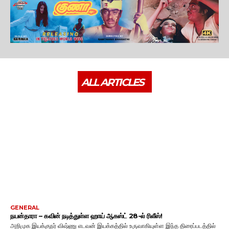
ALL ARTICLES
GENERAL
நயன்தாரா – கவின் நடித்துள்ள ஹாய் ஆகஸ்ட் 28-ல் ரிலீஸ்!
அறிமுக இயக்குநர் விஷ்ணு எடவன் இயக்கத்தில் உருவாகியுள்ள இந்த திரைப்படத்தில்