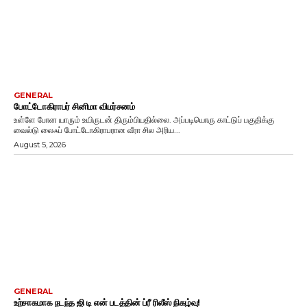
GENERAL
போட்டோகிராபர் சினிமா விமர்சனம்
உள்ளே போன யாரும் உயிருடன் திரும்பியதில்லை. அப்படியொரு காட்டுப் பகுதிக்கு
வைல்டு லைஃப் போட்டோகிராபரான வீரா சில அரிய...
August 5, 2026
GENERAL
உற்சாகமாக நடந்த ஜி டி என் படத்தின் ப்ரீ ரிலீஸ் நிகழ்வு!