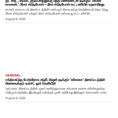
குட் நைட், லவ்வர், குடும்பஸ்தனுக்கு பிறகு மணிகண்டன் நடிக்கும் ‘மக்கள்
காவலன்.’ பிர்லா ஸ்டுடியோஸ் – நீலம் ஸ்டுடியோஸ் கூட்டணியில் உருவாகிறது.
பைசன் காளமாடன் திரைப்படத்தின் மாபெரும் திரையரங்கு வெற்றியைத் தொடர்ந்து,
பிர்லா ஸ்டுடியோஸ் மற்றும் நீலம் ஸ்டுடியோஸ் தங்களது கூட்டணியில்...
August 6, 2026
GENERAL
சக்திவாய்ந்த போர்வீரராக சந்தீப் கிஷன் நடிக்கும் ‘கரிகாலா’ திரைப்படத்தின்
மிரளவைக்கும் ஃபர்ஸ்ட் லுக் வெளியீடு!
'ஷம்பாலா' திரைப்படத்தின் மூலம் தனித்துவமான கற்பனை உலகை ரசிகர்களுக்கு
அறிமுகப்படுத்திய இயக்குநர் யுகேந்தர் முனி, தற்போது இன்னும் பிரம்மாண்டமான...
August 6, 2026