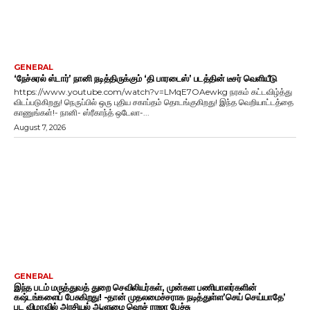
GENERAL
‘நேச்சுரல் ஸ்டார்’ நானி நடித்திருக்கும் ‘தி பாரடைஸ்’ படத்தின் டீசர் வெளியீடு
https://www.youtube.com/watch?v=LMqE7OAewkg நரகம் கட்டவிழ்த்து
விடப்படுகிறது! நெருப்பில் ஒரு புதிய சகாப்தம் தொடங்குகிறது! இந்த வெறியாட்டத்தை
காணுங்கள்!- நானி- ஸ்ரீகாந்த் ஒடேலா-...
August 7, 2026
GENERAL
இந்த படம் மருத்துவத் துறை செவிலியர்கள், முன்கள பணியாளர்களின்
கஷ்டங்களைப் பேசுகிறது! -தான் முதலமைச்சராக நடித்துள்ள’செய் செய்யாதே’
பட விழாவில் அரசியல் ஆளுமை ஹெச் ராஜா பேச்சு