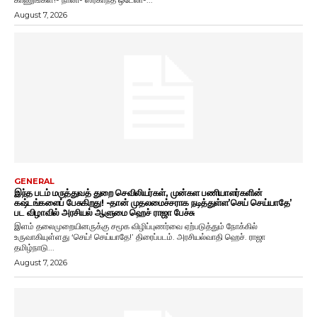
August 7, 2026
GENERAL
இந்த படம் மருத்துவத் துறை செவிலியர்கள், முன்கள பணியாளர்களின்
கஷ்டங்களைப் பேசுகிறது! -தான் முதலமைச்சராக நடித்துள்ள’செய் செய்யாதே’
பட விழாவில் அரசியல் ஆளுமை ஹெச் ராஜா பேச்சு
இளம் தலைமுறையினருக்கு சமூக விழிப்புணர்வை ஏற்படுத்தும் நோக்கில்
உருவாகியுள்ளது ‘செய்! செய்யாதே!’ திரைப்படம். அரசியல்வாதி ஹெச். ராஜா
தமிழ்நாடு...
August 7, 2026