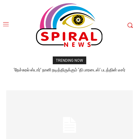
TRENDING NOW
‘நேச்சுரல் ஸ்டார்’ நானி நடித்திருக்கும் ‘தி பாரடைஸ்’ படத்தின் டீசர்
வெளியீடு