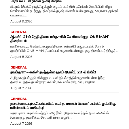
-மகுடம் பட விழாவில் நடிகர் விஷால்
விஷால் இயக்கி நடித்திருக்கும் மகுடம் படத்தின் டிரெய்லர் வெளியீட்டு விழா
சென்னையில் நடந்தது. நிகழ்வில் நடிகர் விஷால் பேசியதாவது, "அனைவருக்கும்
வணக்கம்....
August 9, 2026
GENERAL
ஆகஸ்ட் 21-ம் தேதி திரையரங்குகளில் வெளியாகிறது ‘ONE MAN’
திரைப்படம்
உலகில் யாரும் செய்திடாத முயற்சியாக, சங்ககிரி ராஜ்குமாரின் பெரும்
முயற்சியில் ONE MAN திரைப்படம் உருவாகியுள்ளது. ஒரு திரைப்படத்திற்குத்...
August 8, 2026
GENERAL
நயன்தாரா – கவின் நடித்துள்ள ஹாய் ஆகஸ்ட் 28-ல் ரிலீஸ்!
அறிமுக இயக்குநர் விஷ்ணு எடவன் இயக்கத்தில் உருவாகியுள்ள இந்த
திரைப்படத்தில் நயன்தாரா, கவின், கே. பாக்யராஜ், பிரபு, ராதிகா...
August 7, 2026
GENERAL
நகைச்சுவையும் ஃபேண்டஸியும் கலந்த ‘மாஸ்டர் பிளான்’ ஃபர்ஸ்ட் லுக்கிற்கு
ரசிகர்களிடம் வரவேற்பு!
உத்ரா புரொடக்ஷன்ஸ் மற்றும் டிஜே இன்டர்நேஷனல் மற்றும் தியா ஃபிலிம்ஸ்
இணைந்து தயாரிக்க, செ. ஹரி உத்ரா எழுதி,...
August 7, 2026