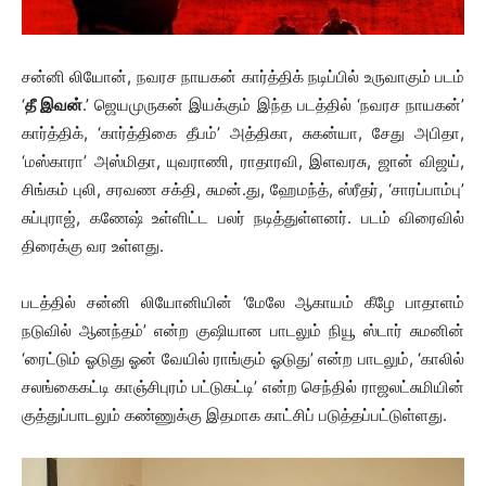
சன்னி லியோன், நவரச நாயகன் கார்த்திக் நடிப்பில் உருவாகும் படம்
‘
தீ இவன்
.’ ஜெயமுருகன் இயக்கும் இந்த படத்தில் ‘நவரச நாயகன்’
கார்த்திக், ‘கார்த்திகை தீபம்’ அத்திகா, சுகன்யா, சேது அபிதா,
‘மஸ்காரா’ அஸ்மிதா, யுவராணி, ராதாரவி, இளவரசு, ஜான் விஜய்,
சிங்கம் புலி, சரவண சக்தி, சுமன்.து, ஹேமந்த், ஸ்ரீதர், ‘சாரப்பாம்பு’
சுப்புராஜ், கணேஷ் உள்ளிட்ட பலர் நடித்துள்ளனர். படம் விரைவில்
திரைக்கு வர உள்ளது.
படத்தில் சன்னி லியோனியின் ‘மேலே ஆகாயம் கீழே பாதாளம்
நடுவில் ஆனந்தம்’ என்ற குஷியான பாடலும் நியூ ஸ்டார் சுமனின்
‘ரைட்டும் ஓடுது ஓன் வேயில் ராங்கும் ஓடுது’ என்ற பாடலும், ‘காலில்
சலங்கைகட்டி காஞ்சிபுரம் பட்டுகட்டி’ என்ற செந்தில் ராஜலட்சுமியின்
குத்துப்பாடலும் கண்ணுக்கு இதமாக காட்சிப் படுத்தப்பட்டுள்ளது.