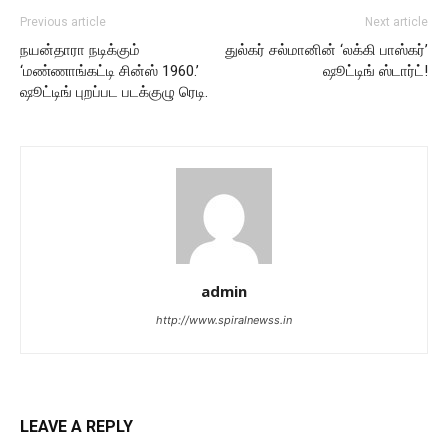
Previous article
Next article
நயன்தாரா நடிக்கும்
துல்கர் சல்மானின் ‘லக்கி பாஸ்கர்’
‘மண்ணாங்கட்டி சின்ஸ் 1960.’
ஷூட்டிங் ஸ்டார்ட்!
ஷூட்டிங் புறப்பட படக்குழு ரெடி.
admin
http://www.spiralnewss.in
LEAVE A REPLY