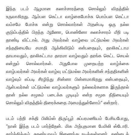
இந்த படம் ஆழமான கலாச்சாரத்தை சொல்லும் விதத்தில்
உருவாகிறது. ஆம்பள கெட்டா வாழ்கைபோச்சு பொம்பள கெட்டா
வம்சமே போச்சு என்று சொல்வார்கள் அதன்படி ஒரு நல்ல
குடும்பத்தில் பிறந்த ஆணோ, பொண்னோ கலாச்சாரம் மீறி படி
தாண்டி விட்டால். அது அவர்கள் வாழ்வை மட்டுமல்ல அவர்கள்
சந்ததியையே சமாதி ஆக்கிவிடும் என்பதையும், தாலிகட்டாம
தாயாவதும், தாலிகட்டாம தாரமா வாழ்வதும் தரங்க கெட்ட செயல்
என்றும் சொல்வார்கள். அதுபோல முறையற்ற வாழ்க்கை
வாழ்பவர்கள் அவர்கள் வாழ்வு மட்டுமல்ல அவர்களின் சந்ததிகளின்
வாழ்வும் எப்படி சீரழிந்து சின்னா பின்னமாகிறது என்பதையும்,
ஆள்பவர்கள் மட்டுமல்ல வாழ்பவர்களும் நல்லவர்களாக இருந்தால்
தான் நல்ல சமூகம் படைக்க முடியும் என்ற சமூக நீதியையும்
சொல்லும் விதத்தில் திரைக்கதை அமைத்துள்ளோம்” என்றார்.
படம் பற்றி சக்தி பிலிம்ஸ் திருப்பூர் சுப்பரமணியம் பேசியபோது,
‘‘நான் இந்த படம் பார்த்தேன். மிக அற்புதமான பேமிலி ஸ்டோரி.
கார்த்திக்கும், சுகண்யாவும் இணைந்து நடித்துள்ளனர். சண்டைக்