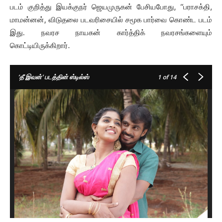
படம் குறித்து இயக்குநர் ஜெயமுருகன் பேசியபோது, ‘‘பராசக்தி,
மாமன்னன், விடுதலை படவரிசையில் சமூக பார்வை கொண்ட படம்
இது. நவரச நாயகன் கார்த்திக் நவரசங்களையும்
கொட்டியிருக்கிறார்.
‘தீ இவன்' படத்தின் ஸ்டில்ஸ்
1
of 14