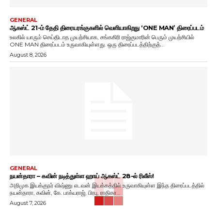
GENERAL
ஆகஸ்ட் 21-ம் தேதி திரையரங்குகளில் வெளியாகிறது ‘ONE MAN’ திரைப்படம்
உலகில் யாரும் செய்திடாத முயற்சியாக, சங்ககிரி ராஜ்குமாரின் பெரும் முயற்சியில்
ONE MAN திரைப்படம் உருவாகியுள்ளது. ஒரு திரைப்படத்திற்குத்...
August 8, 2026
GENERAL
நயன்தாரா – கவின் நடித்துள்ள ஹாய் ஆகஸ்ட் 28-ல் ரிலீஸ்!
அறிமுக இயக்குநர் விஷ்ணு எடவன் இயக்கத்தில் உருவாகியுள்ள இந்த திரைப்படத்தில்
நயன்தாரா, கவின், கே. பாக்யராஜ், பிரபு, ராதிகா...
August 7, 2026