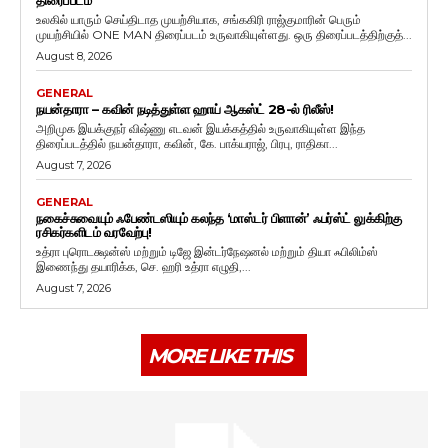
திரைப்படம்
உலகில் யாரும் செய்திடாத முயற்சியாக, சங்ககிரி ராஜ்குமாரின் பெரும்
முயற்சியில் ONE MAN திரைப்படம் உருவாகியுள்ளது. ஒரு திரைப்படத்திற்குத்...
August 8, 2026
GENERAL
நயன்தாரா – கவின் நடித்துள்ள ஹாய் ஆகஸ்ட் 28-ல் ரிலீஸ்!
அறிமுக இயக்குநர் விஷ்ணு எடவன் இயக்கத்தில் உருவாகியுள்ள இந்த
திரைப்படத்தில் நயன்தாரா, கவின், கே. பாக்யராஜ், பிரபு, ராதிகா...
August 7, 2026
GENERAL
நகைச்சுவையும் ஃபேண்டஸியும் கலந்த ‘மாஸ்டர் பிளான்’ ஃபர்ஸ்ட் லுக்கிற்கு
ரசிகர்களிடம் வரவேற்பு!
உத்ரா புரொடக்ஷன்ஸ் மற்றும் டிஜே இன்டர்நேஷனல் மற்றும் தியா ஃபிலிம்ஸ்
இணைந்து தயாரிக்க, செ. ஹரி உத்ரா எழுதி,...
August 7, 2026
MORE LIKE THIS