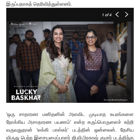
இருப்பதாகத் தெரிவித்துள்ளனர்.
1
of 4
‘ஒரு சாதாரண மனிதனின் அளவிட முடியாத உயரங்களை
நோக்கிய அசாதாரண பயணம்’ என்ற கருப்பொருளைச் சுற்றி
வருவதுதான் ‘லக்கி பாஸ்கர்’ படத்தின் ஒன்லைன். தேசிய
விருது பெற்ற இசையமைப்பாளர் ஜி.வி.பிரகாஷ் குமார் படத்திற்கு