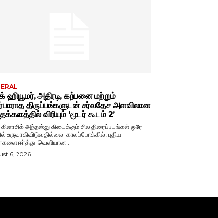
NERAL
்க் ஹியூமர், அதிரடி, கற்பனை மற்றும்
ர்பாராத திருப்பங்களுடன் சர்வதேச அளவிலான
க்களத்தில் விரியும் ‘மூடர் கூடம் 2’
் கிளாசிக் அந்தஸ்து கிடைக்கும் சில திரைப்படங்கள் ஒரே
ல் உருவாகிவிடுவதில்லை. காலப்போக்கில், புதிய
ர்களை ஈர்த்து, வெளியான...
st 6, 2026