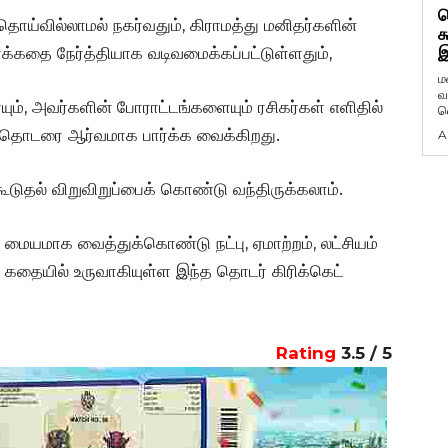
ட
தொய்வில்லாமல் நகர்வதும்,
கிராமத்து மனிதர்களின்
க
க்கதை நேர்த்தியாக வடிவமைக்கப்பட்டுள்ளதும்,
இ
ம
வ
், அவர்களின் போராட்டங்களையும் ரசிகர்கள் எளிதில்
வ
ம் தொடரை ஆர்வமாக பார்க்க வைக்கிறது.
A
ூடுதல் விறுவிறுப்பைக் கொண்டு வந்திருக்கலாம்.
 மையமாக வைத்துக்கொண்டு நட்பு, ஏமாற்றம், லட்சியம்
கதையில் உருவாகியுள்ள இந்த தொடர் கிரிக்கெட்
Rating
3.5 / 5