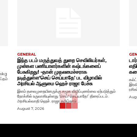
GENERAL
GE
இந்த படம் மருத்துவத் துறை செவிலியர்கள்,
டார
முன்கள பணியாளர்களின் கஷ்டங்களைப்
எதி
பேசுகிறது! -தான் முதலமைச்சராக
கதை
wkg
நடித்துள்ள’செய் செய்யாதே’ பட விழாவில்
ப்தம்
கல்ட
அரசியல் ஆளுமை ஹெச் ராஜா பேச்சு
-
இரவி
ரசிக
இளம் தலைமுறையினருக்கு சமூக விழிப்புணர்வை ஏற்படுத்தும்
நோக்கில் உருவாகியுள்ளது ‘செய்! செய்யாதே!’ திரைப்படம்.
Augu
அரசியல்வாதி ஹெச். ராஜா தமிழ்நாடு...
August 7, 2026