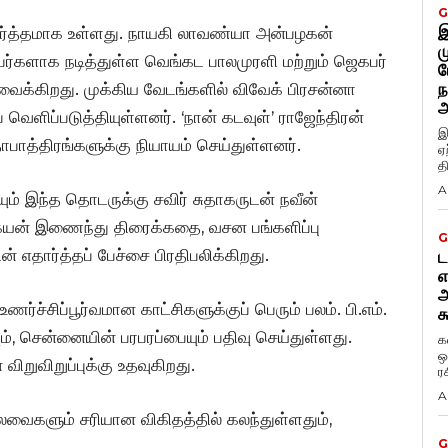
G
இ
ர்த்தமாக உள்ளது.
நாயகி லாவண்யா அன்பழகன்
ம
ர்களாக நடித்துள்ள வெங்கட பாலமுரளி மற்றும் ஜெகபர்
ப
 வைக்கிறது.
முக்கிய வேடங்களில் விவேக் பிரசன்னா
ந
அ
ை வெளிப்படுத்தியுள்ளனர்.
‘நான் கடவுள்’ ராஜேந்திரன்
இ
ாபாத்திரங்களுக்கு நியாயம் செய்துள்ளனர்.
ஏ
த
A
ாயும் இந்த தொடருக்கு சவிர் சுதாகருடன் நவீன்
திகேயன் இணைந்து திரைக்கதை, வசன பங்களிப்பு
G
 எதார்த்தப் பேச்சை பிரதிபலிக்கிறது.
ட
எ
அ
்ச்சிப்பூர்வமான காட்சிகளுக்குப் பெரும் பலம்.
பி.எம்.
க
ம், சென்னையின் பரபரப்பையும் பதிவு செய்துள்ளது.
க
ஒ
ிறுவிறுப்புக்கு உதவுகிறது.
ர
A
ைகளும் சரியான விகிதத்தில் கலந்துள்ளதும்,
G