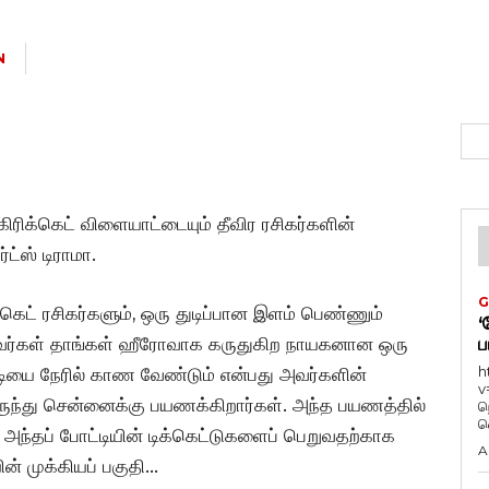
N
் கிரிக்கெட் விளையாட்டையும் தீவிர ரசிகர்களின்
்ஸ் டிராமா.
G
க்கெட் ரசிகர்களும், ஒரு துடிப்பான இளம் பெண்ணும்
‘
வர்கள் தாங்கள் ஹீரோவாக கருதுகிற
நாயகனான ஒரு
ப
h
ோட்டியை நேரில் காண வேண்டும் என்பது அவர்களின்
v
ருந்து சென்னைக்கு பயணக்கிறார்கள். அந்த பயணத்தில்
ந
வ
ட
அந்தப் போட்டியின் டிக்கெட்டுகளைப் பெறுவதற்காக
A
் முக்கியப் பகுதி…