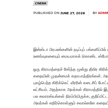
CINEMA
PUBLISHED ON
BY
ADMI
JUNE 27, 2026
இன்ஸ்டா பிரபலங்களின் நடிப்புப் பங்களிப்பில
உணர்வுகளையும் மையமாகக் கொண்ட ஸ்போர்ட
ஒரு கிராமத்தைச் சேர்ந்த மூன்று தீவிர கிரி
கதையின் முதன்மைக் கதாபாத்திரங்கள். அ
புகழ்பெற்ற கிரிக்கெட் வீரரின் கடைசிப் ப
லட்சியம். அ
தற்காக அவர்கள் கிராமத்தில் இ
பல சுவாரஸ்யங்கள் நிரம்பியிருக்க, குறிப்பிட்
அவர்கள் எதிர்கொள்ளும் சவால்களே கதையின