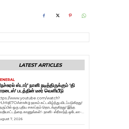
LATEST ARTICLES
ENERAL
நேச்சுரல் ஸ்டார்’ நானி நடித்திருக்கும் ‘தி
ாரடைஸ்’ படத்தின் டீசர் வெளியீடு
ttps://www.youtube.com/watch?
=LMqE7OAewkg நரகம் கட்டவிழ்த்து விடப்படுகிறது!
ெருப்பில் ஒரு புதிய சகாப்தம் தொடங்குகிறது! இந்த
ெறியாட்டத்தை காணுங்கள்!- நானி- ஸ்ரீகாந்த் ஒடேலா-...
ugust 7, 2026