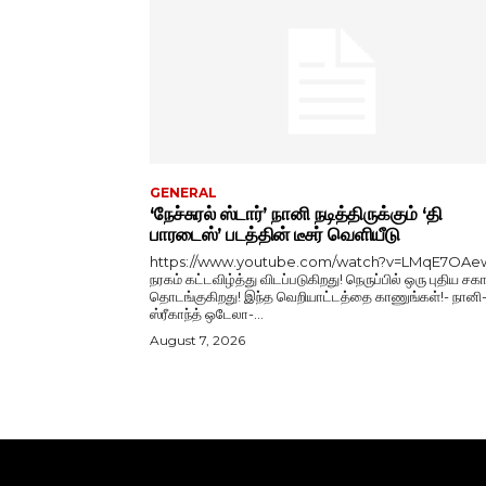
GENERAL
‘நேச்சுரல் ஸ்டார்’ நானி நடித்திருக்கும் ‘தி
பாரடைஸ்’ படத்தின் டீசர் வெளியீடு
https://www.youtube.com/watch?v=LMqE7OAe
நரகம் கட்டவிழ்த்து விடப்படுகிறது! நெருப்பில் ஒரு புதிய சகா
தொடங்குகிறது! இந்த வெறியாட்டத்தை காணுங்கள்!- நானி
ஸ்ரீகாந்த் ஒடேலா-...
August 7, 2026