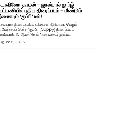
ொவினோ தாமஸ் – ஜான்பால் ஜார்ஜ்
ூட்டணியில் புதிய திரைப்படம் – மீண்டும்
ணையும் ‘குப்பி’ டீம்!
லையாள திரையுலகில் விமர்சன ரீதியாகப் பெரும்
ரவேற்பைப் பெற்ற ‘குப்பி’ (Guppy) திரைப்படம்
ெளியாகி 10 ஆண்டுகள் நிறைவடைந்துள்ள...
ugust 6, 2026