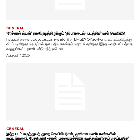
GENERAL
‘நேச்சுரல் ஸ்டார்’ நானி நடித்திருக்கும் ‘தி பாரடைஸ்’ படத்தின் டீசர் வெளியீடு
https://www.youtube.com/watch?v=LMqE7OAewkg நரகம் கட்டவிழ்த்து
விடப்படுகிறது! நெருப்பில் ஒரு புதிய சகாப்தம் தொடங்குகிறது! இந்த வெறியாட்டத்தை
காணுங்கள்!- நானி- ஸ்ரீகாந்த் ஒடேலா-...
August 7, 2026
GENERAL
இந்த படம் மருத்துவத் துறை செவிலியர்கள், முன்கள பணியாளர்களின்
கஷ்டங்களைப் பேசுகிறது! -தான் முதலமைச்சராக நடித்துள்ள’செய் செய்யாதே’