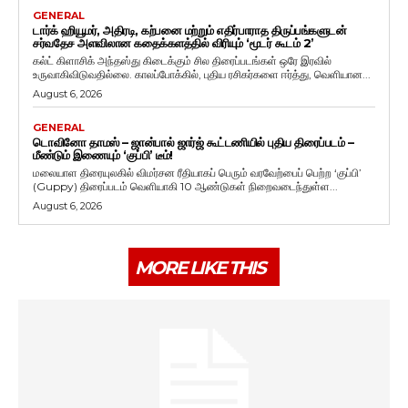
GENERAL
டார்க் ஹியூமர், அதிரடி, கற்பனை மற்றும் எதிர்பாராத திருப்பங்களுடன்
சர்வதேச அளவிலான கதைக்களத்தில் விரியும் ‘மூடர் கூடம் 2’
கல்ட் கிளாசிக் அந்தஸ்து கிடைக்கும் சில திரைப்படங்கள் ஒரே இரவில்
உருவாகிவிடுவதில்லை. காலப்போக்கில், புதிய ரசிகர்களை ஈர்த்து, வெளியான...
August 6, 2026
GENERAL
டொவினோ தாமஸ் – ஜான்பால் ஜார்ஜ் கூட்டணியில் புதிய திரைப்படம் –
மீண்டும் இணையும் ‘குப்பி’ டீம்!
மலையாள திரையுலகில் விமர்சன ரீதியாகப் பெரும் வரவேற்பைப் பெற்ற ‘குப்பி’
(Guppy) திரைப்படம் வெளியாகி 10 ஆண்டுகள் நிறைவடைந்துள்ள...
August 6, 2026
MORE LIKE THIS