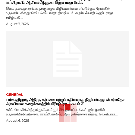
பட விழாவில் அரசியல் ஆளுமை ஹெச் ராஜா பேச்சு
இளம் தலைமுறையினருக்கு சமூக விழிப்புணர்வை ஏற்படுத்தும் நோக்கில்
உருவாகியுள்ளது ‘செய்! செய்யாதே!’ திரைப்படம். அரசியல்வாதி ஹெச். ராஜா
தமிழ்நாடு...
August 7, 2026
GENERAL
டார்க் ஹியூமர், அதிரடி, கற்பனை மற்றும் எதிர்பாராத திருப்பங்களுடன் சர்வதேச
அளவிலான கதைக்களத்தில் விரியும் ‘மூடர் கூடம் 2’
கல்ட் கிளாசிக் அந்தஸ்து கிடைக்கும் சில திரைப்படங்கள் ஒரே இரவில்
உருவாகிவிடுவதில்லை. காலப்போக்கில், புதிய ரசிகர்களை ஈர்த்து, வெளியான...
August 6, 2026