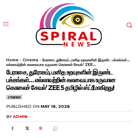
Home
Cinema
பேராசை, துரோகம், மனித உறவுகளின் இருண்ட பக்கங்கள்...
எல்லாவற்றின் கலவையாக உருவான கொலைச் சேவல்' ZEE...
பேராசை, துரோகம், மனித உறவுகளின் இருண்ட
பக்கங்கள்… எல்லாவற்றின் கலவையாக உருவான
கொலைச் சேவல்’ ZEE 5 தமிழில் ஸ்ட்ரீமாகிறது!
CINEMA
PUBLISHED ON
MAY 16, 2026
BY
ADMIN