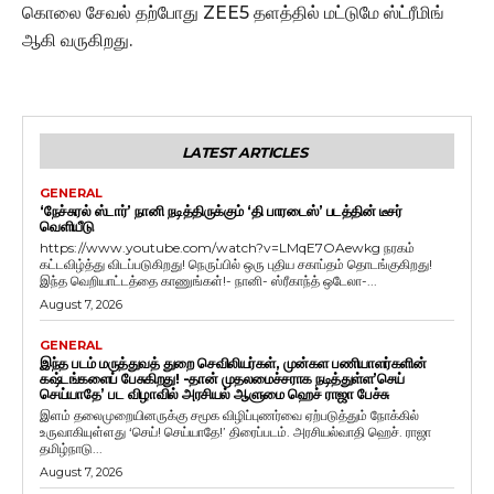
கொலை சேவல் தற்போது ZEE5 தளத்தில் மட்டுமே ஸ்ட்ரீமிங்
ஆகி வருகிறது.
LATEST ARTICLES
GENERAL
‘நேச்சுரல் ஸ்டார்’ நானி நடித்திருக்கும் ‘தி பாரடைஸ்’ படத்தின் டீசர்
வெளியீடு
https://www.youtube.com/watch?v=LMqE7OAewkg நரகம்
கட்டவிழ்த்து விடப்படுகிறது! நெருப்பில் ஒரு புதிய சகாப்தம் தொடங்குகிறது!
இந்த வெறியாட்டத்தை காணுங்கள்!- நானி- ஸ்ரீகாந்த் ஒடேலா-...
August 7, 2026
GENERAL
இந்த படம் மருத்துவத் துறை செவிலியர்கள், முன்கள பணியாளர்களின்
கஷ்டங்களைப் பேசுகிறது! -தான் முதலமைச்சராக நடித்துள்ள’செய்
செய்யாதே’ பட விழாவில் அரசியல் ஆளுமை ஹெச் ராஜா பேச்சு
இளம் தலைமுறையினருக்கு சமூக விழிப்புணர்வை ஏற்படுத்தும் நோக்கில்
உருவாகியுள்ளது ‘செய்! செய்யாதே!’ திரைப்படம். அரசியல்வாதி ஹெச். ராஜா
தமிழ்நாடு...
August 7, 2026