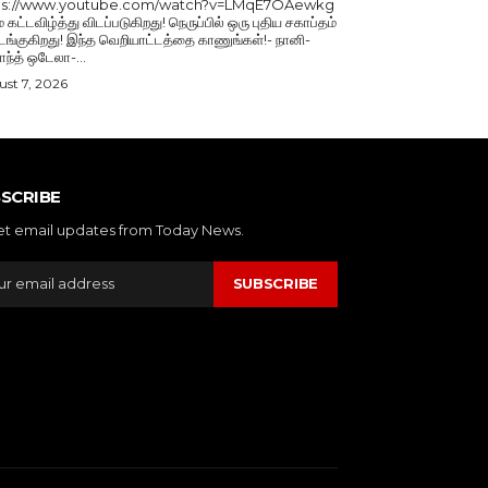
ps://www.youtube.com/watch?v=LMqE7OAewkg
் கட்டவிழ்த்து விடப்படுகிறது! நெருப்பில் ஒரு புதிய சகாப்தம்
்குகிறது! இந்த வெறியாட்டத்தை காணுங்கள்!- நானி-
காந்த் ஒடேலா-...
st 7, 2026
SCRIBE
et email updates from Today News.
SUBSCRIBE