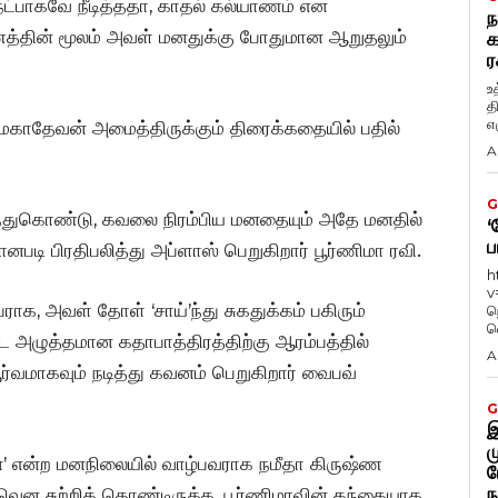
ட்பாகவே நீடித்ததா, காதல் கல்யாணம் என
ந
த்தின் மூலம் அவள் மனதுக்கு போதுமான ஆறுதலும்
க
ர
உ
த
எழ
மகாதேவன் அமைத்திருக்கும் திரைக்கதையில் பதில்
A
G
ந்துகொண்டு, கவலை நிரம்பிய மனதையும் அதே மனதில்
‘
ப
படி பிரதிபலித்து அப்ளாஸ் பெறுகிறார் பூர்ணிமா ரவி.
h
v
ாக, அவள் தோள் ‘சாய்’ந்து சுகதுக்கம் பகிரும்
ந
வ
அழுத்தமான கதாபாத்திரத்திற்கு ஆரம்பத்தில்
A
ர்வமாகவும் நடித்து கவனம் பெறுகிறார் வைபவ்
G
இ
ம
ன்’ என்ற மனநிலையில் வாழ்பவராக நமீதா கிருஷ்ண
ப
ந
வென சுற்றிக் கொண்டிருக்க, பூர்ணிமாவின் தந்தையாக