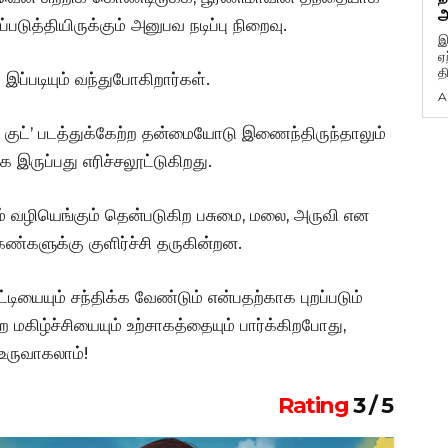
அ
டுத்தியிருக்கும் அனுபவ நடிப்பு நிறைவு.
இ
ஏ
த
் இப்படியும் வந்துபோகிறார்கள்.
A
 குட்’ படத்துக்கேற்ற தன்மையோடு இணைந்திருந்தாலும்
 இருப்பது எரிச்சலூட்டுகிறது.
் வழியெங்கும் தென்படுகிற பசுமை, மலை, அருவி என
கண்களுக்கு குளிர்ச்சி தருகின்றன.
யையும் சந்திக்க வேண்டும் என்பதற்காக புறப்படும்
மகிழ்ச்சியையும் உற்சாகத்தையும் பார்க்கிறபோது,
உருவாகலாம்!
Rating
3 / 5