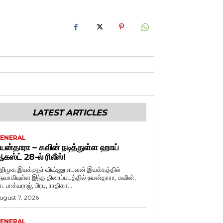
LATEST ARTICLES
ENERAL
யன்தாரா – கவின் நடித்துள்ள ஹாய்
கஸ்ட் 28-ல் ரிலீஸ்!
றிமுக இயக்குநர் விஷ்ணு எடவன் இயக்கத்தில்
ருவாகியுள்ள இந்த திரைப்படத்தில் நயன்தாரா, கவின்,
. பாக்யராஜ், பிரபு, ராதிகா...
ugust 7, 2026
ENERAL