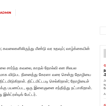
ADMIN
்; கவலைகளிலிருந்து மீண்டு வர உதவும்; வாழ்க்கையின்
G
நிலை சார்ந்த கவலை, காதல் தோல்வி என சிலபல
ந
லிகமாக விடுபட நினைத்து கேரளா வரை சென்று தோழியை
ஆ
அ
 திட்டமிடுகிறாள். திட்டமிட்டபடி செல்கிறாள்; தோழியைச்
உ
துக்கு பயணப்பட, ஒரு இளைஞனை சந்தித்து நட்பாகிறாள்.
கே
ன்ட்ரஸ்டிங் மேட்டர்.
A
G