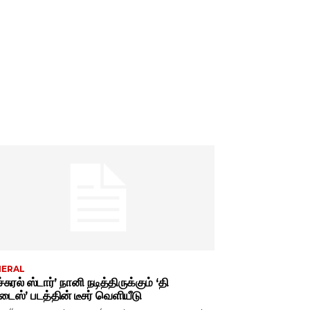
NERAL
்சுரல் ஸ்டார்’ நானி நடித்திருக்கும் ‘தி
டைஸ்’ படத்தின் டீசர் வெளியீடு