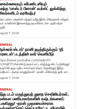
கைச்சுவையும் ஃபேண்டஸியும்
லந்த ‘மாஸ்டர் பிளான்’ ஃபர்ஸ்ட் லுக்கிற்கு
சிகர்களிடம் வரவேற்பு!
த்ரா புரொடக்ஷன்ஸ் மற்றும் டிஜே இன்டர்நேஷனல் மற்றும்
ியா ஃபிலிம்ஸ் இணைந்து தயாரிக்க, செ. ஹரி உத்ரா
ுதி,...
ugust 7, 2026
ENERAL
நேச்சுரல் ஸ்டார்’ நானி நடித்திருக்கும் ‘தி
ாரடைஸ்’ படத்தின் டீசர் வெளியீடு
ttps://www.youtube.com/watch?
=LMqE7OAewkg நரகம் கட்டவிழ்த்து விடப்படுகிறது!
ெருப்பில் ஒரு புதிய சகாப்தம் தொடங்குகிறது! இந்த
ெறியாட்டத்தை காணுங்கள்!- நானி- ஸ்ரீகாந்த் ஒடேலா-...
ugust 7, 2026
ENERAL
ந்த படம் மருத்துவத் துறை செவிலியர்கள்,
ுன்கள பணியாளர்களின் கஷ்டங்களைப்
ேசுகிறது! -தான் முதலமைச்சராக
டித்துள்ள’செய் செய்யாதே’ பட விழாவில்