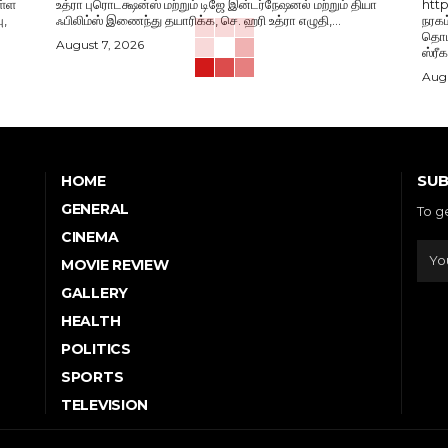
ள்ள
உத்ரா புரொடக்ஷன்ஸ் மற்றும் டிஜே இன்டர்நேஷனல் மற்றும் தியா
htt
ு,
ஃபிலிம்ஸ் இணைந்து தயாரிக்க, செ. ஹரி உத்ரா எழுதி,...
நரகம
தொடங
August 7, 2026
ஸ்ரீ
Augu
SUB
HOME
GENERAL
To g
CINEMA
MOVIE REVIEW
GALLERY
HEALTH
POLITICS
SPORTS
TELEVISION