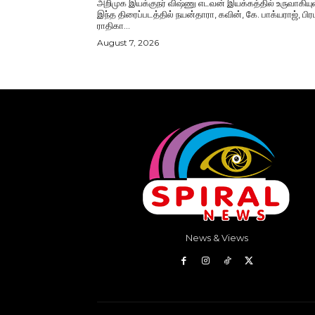
அறிமுக இயக்குநர் விஷ்ணு எடவன் இயக்கத்தில் உருவாகியு
இந்த திரைப்படத்தில் நயன்தாரா, கவின், கே. பாக்யராஜ், பிரப
ராதிகா...
August 7, 2026
News & Views