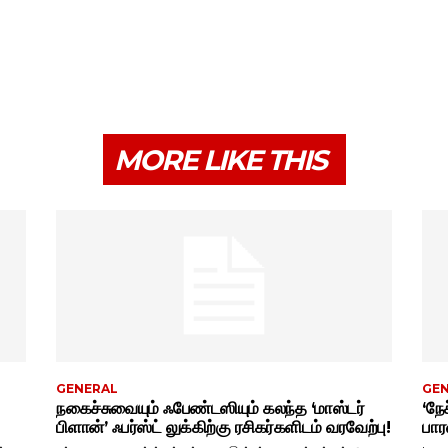
MORE LIKE THIS
GENERAL
GE
நகைச்சுவையும் ஃபேண்டஸியும் கலந்த ‘மாஸ்டர்
‘நேச
பிளான்’ ஃபர்ஸ்ட் லுக்கிற்கு ரசிகர்களிடம் வரவேற்பு!
பார