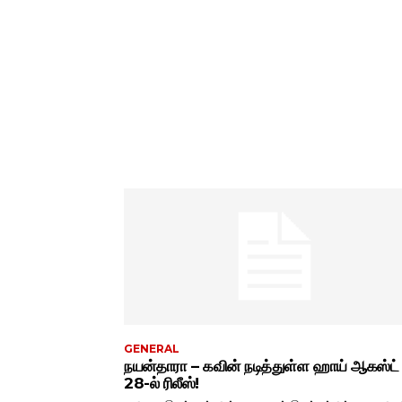
GENERAL
நயன்தாரா – கவின் நடித்துள்ள ஹாய் ஆகஸ்ட்
28-ல் ரிலீஸ்!