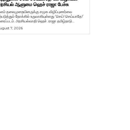
ரசியல் ஆளுமை ஹெச் ராஜா பேச்சு
ளம் தலைமுறையினருக்கு சமூக விழிப்புணர்வை
ற்படுத்தும் நோக்கில் உருவாகியுள்ளது ‘செய்! செய்யாதே!’
ிரைப்படம். அரசியல்வாதி ஹெச். ராஜா தமிழ்நாடு...
ugust 7, 2026