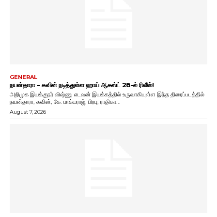
GENERAL
நயன்தாரா – கவின் நடித்துள்ள ஹாய் ஆகஸ்ட் 28-ல் ரிலீஸ்!
அறிமுக இயக்குநர் விஷ்ணு எடவன் இயக்கத்தில் உருவாகியுள்ள இந்த திரைப்படத்தில்
நயன்தாரா, கவின், கே. பாக்யராஜ், பிரபு, ராதிகா...
August 7, 2026