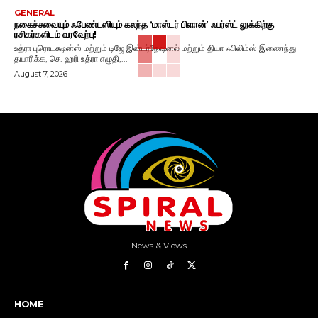
GENERAL
நகைச்சுவையும் ஃபேண்டஸியும் கலந்த ‘மாஸ்டர் பிளான்’ ஃபர்ஸ்ட் லுக்கிற்கு
ரசிகர்களிடம் வரவேற்பு!
உத்ரா புரொடக்ஷன்ஸ் மற்றும் டிஜே இன்டர்நேஷனல் மற்றும் தியா ஃபிலிம்ஸ் இணைந்து
தயாரிக்க, செ. ஹரி உத்ரா எழுதி,...
August 7, 2026
News & Views
HOME