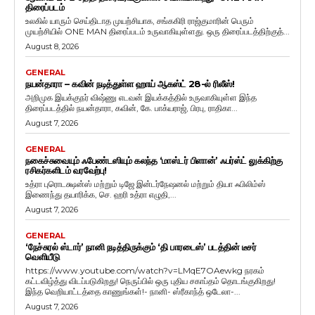
திரைப்படம்
உலகில் யாரும் செய்திடாத முயற்சியாக, சங்ககிரி ராஜ்குமாரின் பெரும்
முயற்சியில் ONE MAN திரைப்படம் உருவாகியுள்ளது. ஒரு திரைப்படத்திற்குத்...
August 8, 2026
GENERAL
நயன்தாரா – கவின் நடித்துள்ள ஹாய் ஆகஸ்ட் 28-ல் ரிலீஸ்!
அறிமுக இயக்குநர் விஷ்ணு எடவன் இயக்கத்தில் உருவாகியுள்ள இந்த
திரைப்படத்தில் நயன்தாரா, கவின், கே. பாக்யராஜ், பிரபு, ராதிகா...
August 7, 2026
GENERAL
நகைச்சுவையும் ஃபேண்டஸியும் கலந்த ‘மாஸ்டர் பிளான்’ ஃபர்ஸ்ட் லுக்கிற்கு
ரசிகர்களிடம் வரவேற்பு!
உத்ரா புரொடக்ஷன்ஸ் மற்றும் டிஜே இன்டர்நேஷனல் மற்றும் தியா ஃபிலிம்ஸ்
இணைந்து தயாரிக்க, செ. ஹரி உத்ரா எழுதி,...
August 7, 2026
GENERAL
‘நேச்சுரல் ஸ்டார்’ நானி நடித்திருக்கும் ‘தி பாரடைஸ்’ படத்தின் டீசர்
வெளியீடு
https://www.youtube.com/watch?v=LMqE7OAewkg நரகம்
கட்டவிழ்த்து விடப்படுகிறது! நெருப்பில் ஒரு புதிய சகாப்தம் தொடங்குகிறது!
இந்த வெறியாட்டத்தை காணுங்கள்!- நானி- ஸ்ரீகாந்த் ஒடேலா-...
August 7, 2026