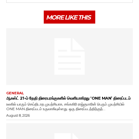
MORE LIKE THIS
GENERAL
ஆகஸ்ட் 21-ம் தேதி திரையரங்குகளில் வெளியாகிறது ‘ONE MAN’ திரைப்படம்
உலகில் யாரும் செய்திடாத முயற்சியாக, சங்ககிரி ராஜ்குமாரின் பெரும் முயற்சியில்
ONE MAN திரைப்படம் உருவாகியுள்ளது. ஒரு திரைப்படத்திற்குத்...
August 8, 2026