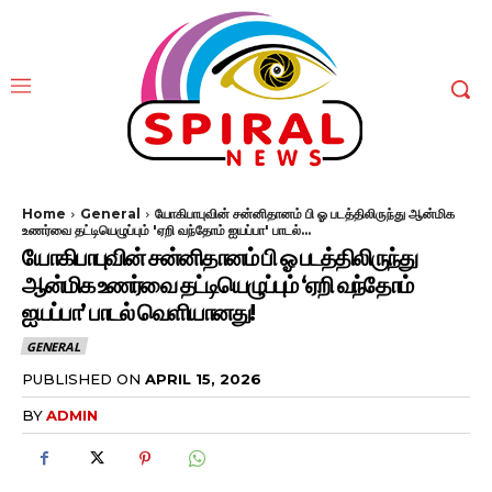
Home
General
யோகிபாபுவின் சன்னிதானம் பி ஓ படத்திலிருந்து ஆன்மிக
உணர்வை தட்டியெழுப்பும் 'ஏறி வந்தோம் ஐயப்பா' பாடல்...
யோகிபாபுவின் சன்னிதானம் பி ஓ படத்திலிருந்து
ஆன்மிக உணர்வை தட்டியெழுப்பும் ‘ஏறி வந்தோம்
ஐயப்பா’ பாடல் வெளியானது!
GENERAL
PUBLISHED ON
APRIL 15, 2026
BY
ADMIN