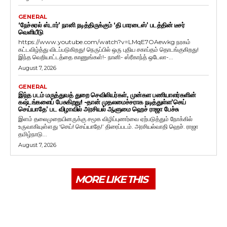
GENERAL
‘நேச்சுரல் ஸ்டார்’ நானி நடித்திருக்கும் ‘தி பாரடைஸ்’ படத்தின் டீசர்
வெளியீடு
https://www.youtube.com/watch?v=LMqE7OAewkg நரகம்
கட்டவிழ்த்து விடப்படுகிறது! நெருப்பில் ஒரு புதிய சகாப்தம் தொடங்குகிறது!
இந்த வெறியாட்டத்தை காணுங்கள்!- நானி- ஸ்ரீகாந்த் ஒடேலா-...
August 7, 2026
GENERAL
இந்த படம் மருத்துவத் துறை செவிலியர்கள், முன்கள பணியாளர்களின்
கஷ்டங்களைப் பேசுகிறது! -தான் முதலமைச்சராக நடித்துள்ள’செய்
செய்யாதே’ பட விழாவில் அரசியல் ஆளுமை ஹெச் ராஜா பேச்சு
இளம் தலைமுறையினருக்கு சமூக விழிப்புணர்வை ஏற்படுத்தும் நோக்கில்
உருவாகியுள்ளது ‘செய்! செய்யாதே!’ திரைப்படம். அரசியல்வாதி ஹெச். ராஜா
தமிழ்நாடு...
August 7, 2026
MORE LIKE THIS