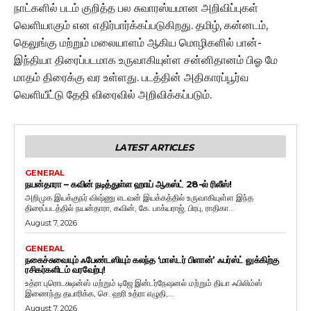
நாட்களில் படம் குறித்த பல சுவாரஸ்யமான அறிவிப்புகள்
வெளியாகும் என எதிர்பார்க்கப்படுகிறது. தமிழ், கன்னடம்,
தெலுங்கு மற்றும் மலையாளம் ஆகிய மொழிகளில் பான்-
இந்தியா திரைப்படமாக உருவாகியுள்ள சன்னிதானம் பிஓ மே
மாதம் திரைக்கு வர உள்ளது. படத்தின் அதிகாரப்பூர்வ
வெளியீட்டு தேதி விரைவில் அறிவிக்கப்படும்.
LATEST ARTICLES
GENERAL
நயன்தாரா – கவின் நடித்துள்ள ஹாய் ஆகஸ்ட் 28-ல் ரிலீஸ்!
அறிமுக இயக்குநர் விஷ்ணு எடவன் இயக்கத்தில் உருவாகியுள்ள இந்த
திரைப்படத்தில் நயன்தாரா, கவின், கே. பாக்யராஜ், பிரபு, ராதிகா...
August 7, 2026
GENERAL
நகைச்சுவையும் ஃபேண்டஸியும் கலந்த ‘மாஸ்டர் பிளான்’ ஃபர்ஸ்ட் லுக்கிற்கு
ரசிகர்களிடம் வரவேற்பு!
உத்ரா புரொடக்ஷன்ஸ் மற்றும் டிஜே இன்டர்நேஷனல் மற்றும் தியா ஃபிலிம்ஸ்
இணைந்து தயாரிக்க, செ. ஹரி உத்ரா எழுதி,...
August 7, 2026