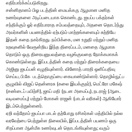
எதிர்பார்க்கப்படுகிறது.
சன்னிதானம் பிஓ படத்தின் மையக்கரு ஆழமான மனித
உணர்வுகளை அடிப்படையாக கொண்டது. ஐயப்ப பக்தர்கள்
சந்திக்கும் ஓர் எதிர்பாராத சம்பவத்தையும், அதனை தொடர்ந்து
அவர்களின் பயணத்தில் ஏற்படும் மாற்றங்களையும் சுற்றியே
இதன் கதை நகர்கிறது. நம்பிக்கை, மன உறுதி மற்றும் மனித
உறவுகளில் வேரூன்றிய இந்த திரைப்படம், மனதை ஆழமாக
தொடும் ஒரு திரையனுபவத்தை வழங்குவதை நோக்கமாகக்
கொண்டுள்ளது. இப்படத்தின் கதை மற்றும் திரைக்கதையை
அஜினு ஐயப்பன் எழுதியுள்ளார். வினோத் பாரதி ஒளிப்பதிவு
செய்ய, பி.கே படத்தொகுப்பை கையாண்டுள்ளார். தொழில்நுட்ப
குழுவில் விஜய் தென்னரசு (கலை இயக்குநர்), மெட்ரோ மகேஷ்
(சண்டைப் பயிற்சி), ஜாய் மதி (நடன அமைப்பு), நடராஜ் (ஆடை
வடிவமைப்பு) மற்றும் மோகன் ராஜன் (பாடல் வரிகள்) ஆகியோர்
இடம்பெற்றுள்ளனர்.
ஏறி வந்தோம் ஐயப்பா பாடல் தற்போது ரசிகர்கள் மத்தியில் நல்ல
வரவேற்பை பெற்றுள்ள நிலையில், இப்படத்தின் பயணம் ஒரு
சிறப்பான ஆன்மீக உணர்வுடன் தொடங்கியுள்ளது; வரும்