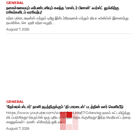
GENERAL
நகைச்சுவையும் ஃபேண்டஸியும் கலந்த ‘மாஸ்டர் பிளான்’ ஃபர்ஸ்ட் லுக்கிற்கு
ரசிகர்களிடம் வரவேற்பு!
உத்ரா புரொடக்ஷன்ஸ் மற்றும் டிஜே இன்டர்நேஷனல் மற்றும் தியா ஃபிலிம்ஸ் இணைந்து
தயாரிக்க, செ. ஹரி உத்ரா எழுதி,...
August 7, 2026
GENERAL
‘நேச்சுரல் ஸ்டார்’ நானி நடித்திருக்கும் ‘தி பாரடைஸ்’ படத்தின் டீசர் வெளியீடு
https://www.youtube.com/watch?v=LMqE7OAewkg நரகம் கட்டவிழ்த்து
விடப்படுகிறது! நெருப்பில் ஒரு புதிய சகாப்தம் தொடங்குகிறது! இந்த வெறியாட்டத்தை
காணுங்கள்!- நானி- ஸ்ரீகாந்த் ஒடேலா-...
August 7, 2026