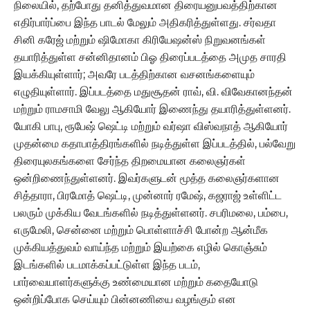
நிலையில், தற்போது தனித்துவமான திரையனுபவத்திற்கான
எதிர்பார்ப்பை இந்த பாடல் மேலும் அதிகரித்துள்ளது. சர்வதா
சினி கரேஜ் மற்றும் ஷிமோகா கிரியேஷன்ஸ் நிறுவனங்கள்
தயாரித்துள்ள சன்னிதானம் பிஓ திரைப்படத்தை அமுத சாரதி
இயக்கியுள்ளார்; அவரே படத்திற்கான வசனங்களையும்
எழுதியுள்ளார். இப்படத்தை மதுசூதன் ராவ், வி. விவேகானந்தன்
மற்றும் ராமசாமி வேலு ஆகியோர் இணைந்து தயாரித்துள்ளனர்.
யோகி பாபு, ரூபேஷ் ஷெட்டி மற்றும் வர்ஷா விஸ்வநாத் ஆகியோர்
முதன்மை கதாபாத்திரங்களில் நடித்துள்ள இப்படத்தில், பல்வேறு
திரையுலகங்களை சேர்ந்த திறமையான கலைஞர்கள்
ஒன்றிணைந்துள்ளனர். இவர்களுடன் மூத்த கலைஞர்களான
சித்தாரா, பிரமோத் ஷெட்டி, முன்னார் ரமேஷ், கஜராஜ் உள்ளிட்ட
பலரும் முக்கிய வேடங்களில் நடித்துள்ளனர். சபரிமலை, பம்பை,
எருமேலி, சென்னை மற்றும் பொள்ளாச்சி போன்ற ஆன்மீக
முக்கியத்துவம் வாய்ந்த மற்றும் இயற்கை எழில் கொஞ்சும்
இடங்களில் படமாக்கப்பட்டுள்ள இந்த படம்,
பார்வையாளர்களுக்கு உண்மையான மற்றும் கதையோடு
ஒன்றிப்போக செய்யும் பின்னணியை வழங்கும் என