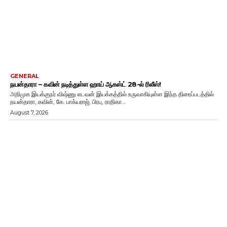
GENERAL
நயன்தாரா – கவின் நடித்துள்ள ஹாய் ஆகஸ்ட் 28-ல் ரிலீஸ்!
அறிமுக இயக்குநர் விஷ்ணு எடவன் இயக்கத்தில் உருவாகியுள்ள இந்த திரைப்படத்தில்
நயன்தாரா, கவின், கே. பாக்யராஜ், பிரபு, ராதிகா...
August 7, 2026