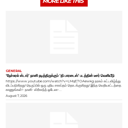
MORE LIKE THIS
GENERAL
‘நேச்சுரல் ஸ்டார்’ நானி நடித்திருக்கும் ‘தி பாரடைஸ்’ படத்தின் டீசர் வெளியீடு
https://www.youtube.com/watch?v=LMqE7OAewkg நரகம் கட்டவிழ்த்து
விடப்படுகிறது! நெருப்பில் ஒரு புதிய சகாப்தம் தொடங்குகிறது! இந்த வெறியாட்டத்தை
காணுங்கள்!- நானி- ஸ்ரீகாந்த் ஒடேலா-...
August 7, 2026