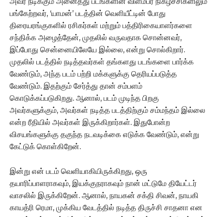
அவர் நடிக்கும் அனைத்து படங்களின் விளம்பர நிகழ்ச்சிகளிலும்
பங்கேற்றவர், ‘யாமன்’ படத்தின் வெளியீட்டின் போது
திரையரங்குகளில் ரசிகர்கள் மற்றும் பத்திரிகையாளர்களை
சந்திக்க அழைத்தேன், முதலில் வருவதாக சொன்னவர்,
இப்போது சென்னையிலேயே இல்லை, என்று சொல்கிறார்.
முதலில் படத்தில் நடித்தவர்கள் தங்களது படங்களை பார்க்க
வேண்டும், அந்த படம் பற்றி மக்களுக்கு தெரியப்படுத்த
வேண்டும். இதற்கும் சேர்த்து தான் சம்பளம்
கொடுக்கப்படுகிறது. ஆனால், படம் முடிந்த பிறகு
அவர்களுக்கும், அவர்கள் நடித்த படத்திற்கும் சம்மந்தம் இல்லை
என்ற ரீதியில் அவர்கள் இருக்கிறார்கள். இதுபோன்ற
விசயங்களுக்கு தகுந்த நடவடிக்கை எடுக்க வேண்டும், என்று
கேட்டுக் கொள்கிறேன்.
இன்று என் படம் வெளியாகியிருக்கிறது, ஒரு
தயாரிப்பாளராகவும், இயக்குநராகவும் நான் மட்டுமே தியேட்டர்
வாசலில் இருக்கிறேன். ஆனால், நாயகன் சக்தி சிவன், நாயகி
காயத்ரி ரெமா, முக்கிய வேடத்தில் நடித்த திருச்சி சாதனா என