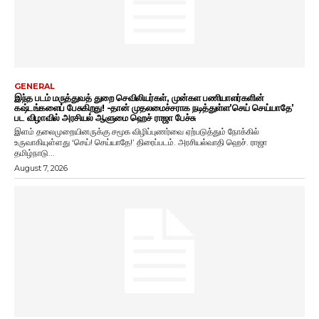
GENERAL
இந்த படம் மருத்துவத் துறை செவிலியர்கள், முன்கள பணியாளர்களின்
கஷ்டங்களைப் பேசுகிறது! -தான் முதலமைச்சராக நடித்துள்ள’செய் செய்யாதே’
பட விழாவில் அரசியல் ஆளுமை ஹெச் ராஜா பேச்சு
இளம் தலைமுறையினருக்கு சமூக விழிப்புணர்வை ஏற்படுத்தும் நோக்கில்
உருவாகியுள்ளது ‘செய்! செய்யாதே!’ திரைப்படம். அரசியல்வாதி ஹெச். ராஜா
தமிழ்நாடு...
August 7, 2026