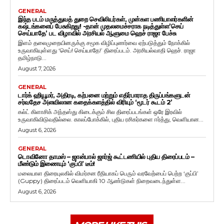
GENERAL
இந்த படம் மருத்துவத் துறை செவிலியர்கள், முன்கள பணியாளர்களின்
கஷ்டங்களைப் பேசுகிறது! -தான் முதலமைச்சராக நடித்துள்ள’செய்
செய்யாதே’ பட விழாவில் அரசியல் ஆளுமை ஹெச் ராஜா பேச்சு
இளம் தலைமுறையினருக்கு சமூக விழிப்புணர்வை ஏற்படுத்தும் நோக்கில்
உருவாகியுள்ளது ‘செய்! செய்யாதே!’ திரைப்படம். அரசியல்வாதி ஹெச். ராஜா
தமிழ்நாடு...
August 7, 2026
GENERAL
டார்க் ஹியூமர், அதிரடி, கற்பனை மற்றும் எதிர்பாராத திருப்பங்களுடன்
சர்வதேச அளவிலான கதைக்களத்தில் விரியும் ‘மூடர் கூடம் 2’
கல்ட் கிளாசிக் அந்தஸ்து கிடைக்கும் சில திரைப்படங்கள் ஒரே இரவில்
உருவாகிவிடுவதில்லை. காலப்போக்கில், புதிய ரசிகர்களை ஈர்த்து, வெளியான...
August 6, 2026
GENERAL
டொவினோ தாமஸ் – ஜான்பால் ஜார்ஜ் கூட்டணியில் புதிய திரைப்படம் –
மீண்டும் இணையும் ‘குப்பி’ டீம்!
மலையாள திரையுலகில் விமர்சன ரீதியாகப் பெரும் வரவேற்பைப் பெற்ற ‘குப்பி’
(Guppy) திரைப்படம் வெளியாகி 10 ஆண்டுகள் நிறைவடைந்துள்ள...
August 6, 2026