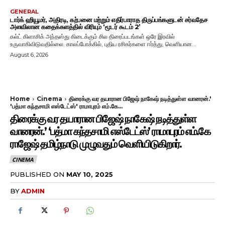
GENERAL
டார்க் ஹியூமர், அதிரடி, கற்பனை மற்றும் எதிர்பாராத திருப்பங்களுடன் சர்வதேச
அளவிலான கதைக்களத்தில் விரியும் ‘மூடர் கூடம் 2’
கல்ட் கிளாசிக் அந்தஸ்து கிடைக்கும் சில திரைப்படங்கள் ஒரே இரவில்
உருவாகிவிடுவதில்லை. காலப்போக்கில், புதிய ரசிகர்களை ஈர்த்து, வெளியான...
August 6, 2026