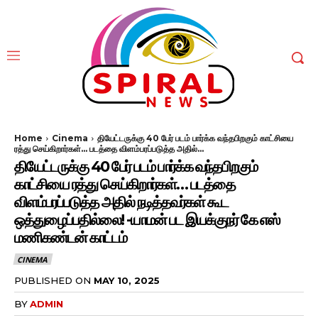
Home
Cinema
தியேட்டருக்கு 40 பேர் படம் பார்க்க வந்தபிறகும் காட்சியை
ரத்து செய்கிறார்கள்... படத்தை விளம்பரப்படுத்த அதில்...
தியேட்டருக்கு 40 பேர் படம் பார்க்க வந்தபிறகும்
காட்சியை ரத்து செய்கிறார்கள்… படத்தை
விளம்பரப்படுத்த அதில் நடித்தவர்கள் கூட
ஒத்துழைப்பதில்லை! -யாமன் பட இயக்குநர் கே எஸ்
மணிகண்டன் காட்டம்
CINEMA
PUBLISHED ON
MAY 10, 2025
BY
ADMIN