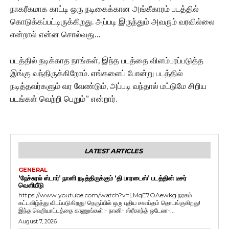
நாகரீகமாக காட்டி ஒரு நடிகைக்கான அங்கீகாரம் படத்தில்
கொடுக்கப்பட்டிருக்கிறது. அப்படி இருந்தும் அவரும் வரவில்லை
என்றால் என்ன சொல்வது…
படத்தில் நடிக்காத நாங்கள், இந்த படத்தை விளம்பரப்படுத்த
இங்கு வந்திருக்கிறோம். எங்களைப் போன்று படத்தில்
நடித்தவர்களும் வர வேண்டும், அப்படி வந்தால் மட்டுமே சிறிய
படங்கள் வெற்றி பெறும்” என்றார்.
LATEST ARTICLES
GENERAL
‘நேச்சுரல் ஸ்டார்’ நானி நடித்திருக்கும் ‘தி பாரடைஸ்’ படத்தின் டீசர்
வெளியீடு
https://www.youtube.com/watch?v=LMqE7OAewkg நரகம்
கட்டவிழ்த்து விடப்படுகிறது! நெருப்பில் ஒரு புதிய சகாப்தம் தொடங்குகிறது!
இந்த வெறியாட்டத்தை காணுங்கள்!- நானி- ஸ்ரீகாந்த் ஒடேலா-...
August 7, 2026