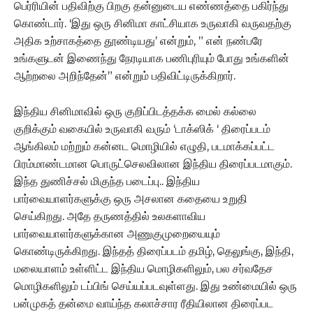
பெர்ரியின் பதிவிற்கு பிறகு தன்னுடைய எண்ணத்தை பகிர்ந்து
கொண்டார். ‘இது ஒரு சினிமா காட்சியாக உருவாகி வருவதற்கு
அதிக உற்சாகத்தை தூண்டியது’ என்றும், ” என் நண்பரே
உங்களுடன் இணைந்து நேரடியாக பணிபுரியும் போது உங்களின்
ஆற்றலை அறிந்தேன்” என்றும் பதிவிட்டிருக்கிறார்.
இந்திய சினிமாவில் ஒரு குறிப்பிடத்தக்க மைல் கல்லை
குறிக்கும் வகையில் உருவாகி வரும் ‘டாக்ஸிக் ‘ திரைப்படம்
ஆங்கிலம் மற்றும் கன்னட மொழியில் எழுதி, படமாக்கப்பட்ட
பிரம்மாண்டமான பொருட்செலவிலான இந்திய திரைப்படமாகும்.
இந்த துணிச்சல் மிகுந்த படைப்பு.. இந்திய
பார்வையாளர்களுக்கு ஒரு அசலான கதையை உறுதி
செய்கிறது. அதே தருணத்தில் உலகளாவிய
பார்வையாளர்களுக்கான அணுகுமுறையையும்
கொண்டிருக்கிறது. இந்தத் திரைப்படம் தமிழ், தெலுங்கு, இந்தி,
மலையாளம் உள்ளிட்ட இந்திய மொழிகளிலும், பல சர்வதேச
மொழிகளிலும் டப்பிங் செய்யப்படவுள்ளது. இது உண்மையில் ஒரு
பன்முகத் தன்மை வாய்ந்த கலாச்சார ரீதியிலான திரைப்பட