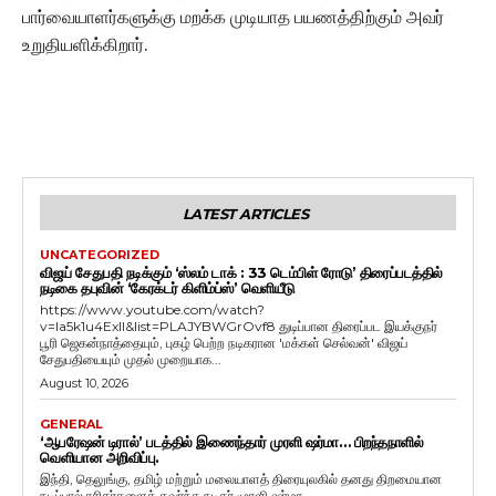
பார்வையாளர்களுக்கு மறக்க முடியாத பயணத்திற்கும் அவர்
உறுதியளிக்கிறார்.
LATEST ARTICLES
UNCATEGORIZED
விஜய் சேதுபதி நடிக்கும் ‘ஸ்லம் டாக் : 33 டெம்பிள் ரோடு’ திரைப்படத்தில்
நடிகை தபுவின் ‘கேரக்டர் கிளிம்ப்ஸ்’ வெளியீடு
https://www.youtube.com/watch?
v=Ia5k1u4ExlI&list=PLAJYBWGrOvf8 துடிப்பான திரைப்பட இயக்குநர்
பூரி ஜெகன்நாத்தையும், புகழ் பெற்ற நடிகரான 'மக்கள் செல்வன்' விஜய்
சேதுபதியையும் முதல் முறையாக...
August 10, 2026
GENERAL
‘ஆபரேஷன் டிரால்’ படத்தில் இணைந்தார் முரளி ஷர்மா… பிறந்தநாளில்
வெளியான அறிவிப்பு.
இந்தி, தெலுங்கு, தமிழ் மற்றும் மலையாளத் திரையுலகில் தனது திறமையான
நடிப்பால் ரசிகர்களைக் கவர்ந்த நடிகர் முரளி ஷர்மா,...