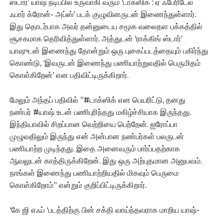
ஸ்டார்’ யாஷ் நடிப்பில் உருவாகி வரும் ‘டாக்ஸிக் : ஏ ஃபேரிடேல்
ஃபார் க்ரோன்- அப்ஸ்’ படக் குழுவினருடன் இணைந்துள்ளார்.
இது தொடர்பாக அவர் தன்னுடைய சமூக வலைதள பக்கத்தில்
சூசகமாக தெரிவித்துள்ளார். அத்துடன் ‘ராக்கிங் ஸ்டார்’
யாஷுடன் இணைந்து தோன்றும் ஒரு புகைப்படத்தையும் பகிர்ந்து
கொண்டு, ‘இவருடன் இணைந்து பணியாற்றுவதில் பெருமிதம்
கொள்கிறேன்’ என பதிவிட்டிருக்கிறார்.
மேலும் அந்தப் பதிவில் ”#டாக்ஸிக் என பெயரிட்டு, தனது
நண்பர் #யாஷ் உடன் பணிபுரிந்தது மகிழ்ச்சியாக இருந்தது.
இந்தியாவில் சிறப்பான வெற்றியை பெற்றேன். ஐரோப்பா
முழுவதிலும் இருந்து என் அன்பான நண்பர்கள் பலருடன்
பணியாற்ற முடிந்தது. இதை அனைவரும் பார்ப்பதற்காக
ஆவலுடன் காத்திருக்கிறேன். இது ஒரு அற்புதமான அனுபவம்.
நாங்கள் இணைந்து பணியாற்றியதில் மிகவும் பெருமை
கொள்கிறோம்” என்றும் குறிப்பிட்டிருக்கிறார்.
‘கே ஜி எஃப் ‘படத்திற்கு பின் சக்தி வாய்ந்தவராக மாறிய யாஷ்-