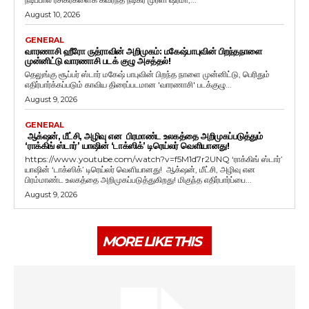
August 10, 2026
GENERAL
வாரணாசி ஹீரோ ருத்ராவின் அறிமுகம்: மகேஷ்பாபுவின் பிறந்தநாளை
முன்னிட்டு வாரணாசி படக் குழு அசத்தல்!
தெலுங்கு சூப்பர் ஸ்டார் மகேஷ் பாபுவின் பிறந்த நாளை முன்னிட்டு, பெரிதும்
எதிர்பார்க்கப்படும் காவிய திரைப்படமான 'வாரணாசி' படக்குழு...
August 9, 2026
GENERAL
ஆக்‌ஷன், மீட்சி, அழிவு என பிரமாண்ட உலகத்தை அறிமுகப்படுத்தும்
‘ராக்கிங் ஸ்டார்’ யாஷின் ‘டாக்ஸிக்’ டிரெய்லர் வெளியானது!
https://www.youtube.com/watch?v=f5M1d7r2UNQ ‘ராக்கிங் ஸ்டார்’
யாஷின் ‘டாக்ஸிக்’ டிரெய்லர் வெளியானது! ஆக்‌ஷன், மீட்சி, அழிவு என
பிரம்மாண்ட உலகத்தை அறிமுகப்படுத்துகிறது! மிகுந்த எதிர்பார்ப்பை...
August 9, 2026
MORE LIKE THIS