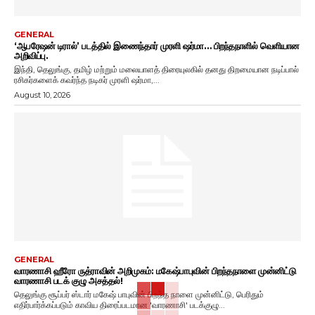
GENERAL
‘ஆபரேஷன் டிரால்’ படத்தில் இணைந்தார் முரளி ஷர்மா… பிறந்தநாளில் வெளியான
அறிவிப்பு.
இந்தி, தெலுங்கு, தமிழ் மற்றும் மலையாளத் திரையுலகில் தனது திறமையான நடிப்பால்
ரசிகர்களைக் கவர்ந்த நடிகர் முரளி ஷர்மா,...
August 10, 2026
GENERAL
வாரணாசி ஹீரோ ருத்ராவின் அறிமுகம்: மகேஷ்பாபுவின் பிறந்தநாளை முன்னிட்டு
வாரணாசி படக் குழு அசத்தல்!
தெலுங்கு சூப்பர் ஸ்டார் மகேஷ் பாபுவின் பிறந்த நாளை முன்னிட்டு, பெரிதும்
எதிர்பார்க்கப்படும் காவிய திரைப்படமான 'வாரணாசி' படக்குழு...