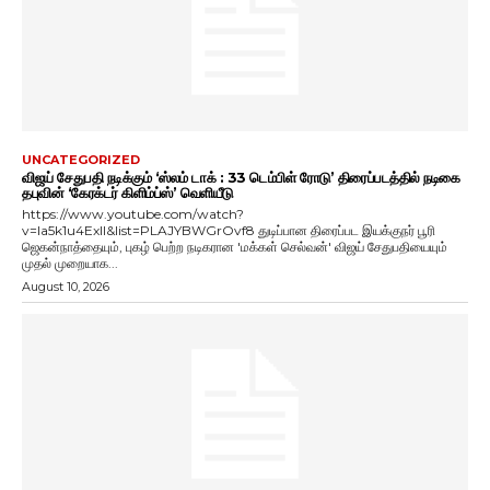
UNCATEGORIZED
விஜய் சேதுபதி நடிக்கும் ‘ஸ்லம் டாக் : 33 டெம்பிள் ரோடு’ திரைப்படத்தில் நடிகை
தபுவின் ‘கேரக்டர் கிளிம்ப்ஸ்’ வெளியீடு
https://www.youtube.com/watch?
v=Ia5k1u4ExlI&list=PLAJYBWGrOvf8 துடிப்பான திரைப்பட இயக்குநர் பூரி
ஜெகன்நாத்தையும், புகழ் பெற்ற நடிகரான 'மக்கள் செல்வன்' விஜய் சேதுபதியையும்
முதல் முறையாக...
August 10, 2026