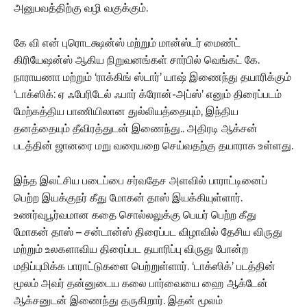
அனுபவத்திற்கு வழி வகுக்கும்.
கே வி என் புரொடக்ஷன்ஸ் மற்றும் மான்ஸ்டர் மைண்ட்
கிரியேஷன்ஸ் ஆகிய நிறுவனங்கள் சார்பில் வெங்கட் கே.
நாராயணா மற்றும் ‘ராக்கிங் ஸ்டார்’‌ யாஷ் இணைந்து தயாரிக்கும்
‘டாக்ஸிக்: ஏ ஃபேரிடேல் ஃபார் க்ரோன்-அப்ஸ்’ எனும் திரைப்படம்
மேற்கத்திய பாணியிலான துல்லியத்தையும், இந்திய
தனத்தையும் தீவிரத்துடன் இணைந்து.. அதிரடி ஆக்சன்
படத்தின் ஜானரை மறு வரையறை செய்வதற்கு தயாராக உள்ளது.
இந்த இலட்சிய படைப்பை சர்வதேச அளவில் பாராட்டினைப்
பெற்ற இயக்குநர் கீது மோகன் தாஸ் இயக்கியுள்ளார்.
உணர்வுபூர்வமான கதை சொல்லலுக்கு பெயர் பெற்ற கீது
மோகன் தாஸ் – சன்டான்ஸ் திரைப்பட விழாவில் தேசிய விருது
மற்றும் உலகளாவிய திரைப்பட தயாரிப்பு விருது போன்ற
மதிப்புமிக்க பாராட்டுகளை பெற்றுள்ளார். ‘டாக்ஸிக்’ படத்தின்
மூலம் அவர் தன்னுடைய கலை பார்வையை ஹை ஆக்டேன்
ஆக்சனுடன் இணைந்து தருகிறார். இதன் மூலம்