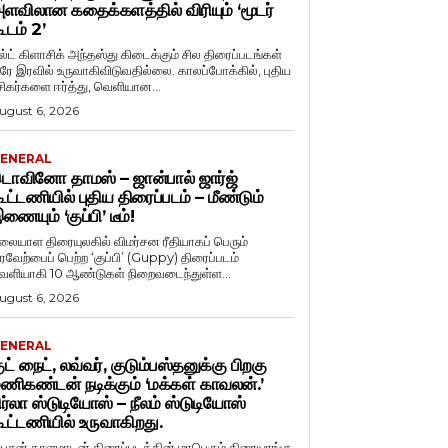
ளவிலான கதைக்களத்தில் விரியும் ‘மூடர்
ூடம் 2’
ல்ட் கிளாசிக் அந்தஸ்து கிடைக்கும் சில திரைப்படங்கள்
ரே இரவில் உருவாகிவிடுவதில்லை. காலப்போக்கில், புதிய
சிகர்களை ஈர்த்து, வெளியான...
ugust 6, 2026
ENERAL
ொவினோ தாமஸ் – ஜான்பால் ஜார்ஜ்
ூட்டணியில் புதிய திரைப்படம் – மீண்டும்
ணையும் ‘குப்பி’ டீம்!
லையாள திரையுலகில் விமர்சன ரீதியாகப் பெரும்
ரவேற்பைப் பெற்ற ‘குப்பி’ (Guppy) திரைப்படம்
ெளியாகி 10 ஆண்டுகள் நிறைவடைந்துள்ள...
ugust 6, 2026
ENERAL
ுட் நைட், லவ்வர், குடும்பஸ்தனுக்கு பிறகு
ணிகண்டன் நடிக்கும் ‘மக்கள் காவலன்.’
ிர்லா ஸ்டுடியோஸ் – நீலம் ஸ்டுடியோஸ்
ூட்டணியில் உருவாகிறது.
ைசன் காளமாடன் திரைப்படத்தின் மாபெரும் திரையரங்கு