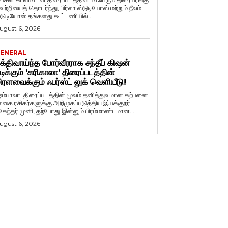
ெற்றியைத் தொடர்ந்து, பிர்லா ஸ்டுடியோஸ் மற்றும் நீலம்
்டுடியோஸ் தங்களது கூட்டணியில்...
ugust 6, 2026
ENERAL
க்திவாய்ந்த போர்வீரராக சந்தீப் கிஷன்
டிக்கும் ‘கரிகாலா’ திரைப்படத்தின்
ிரளவைக்கும் ஃபர்ஸ்ட் லுக் வெளியீடு!
ஷம்பாலா' திரைப்படத்தின் மூலம் தனித்துவமான கற்பனை
லகை ரசிகர்களுக்கு அறிமுகப்படுத்திய இயக்குநர்
ுகேந்தர் முனி, தற்போது இன்னும் பிரம்மாண்டமான...
ugust 6, 2026