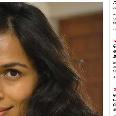
அ
க
க
ஒ
ர
A
G
ட
க
இ
ம
வ
வ
A
G
க
ம
ப
க
ப