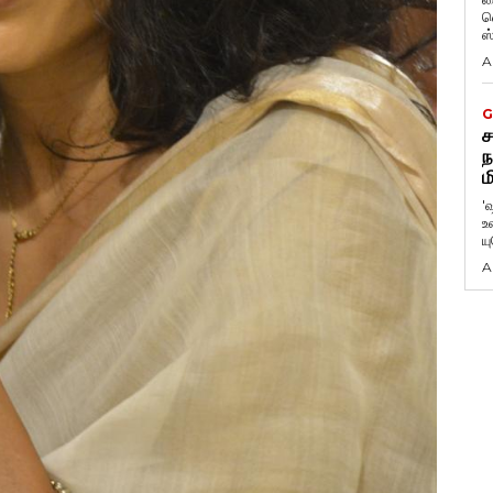
வ
ஸ
A
G
ச
ந
ம
'
உ
ய
A