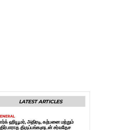
LATEST ARTICLES
ENERAL
ார்க் ஹியூமர், அதிரடி, கற்பனை மற்றும்
திர்பாராத திருப்பங்களுடன் சர்வதேச