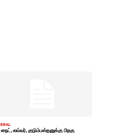
NERAL
் நைட், லவ்வர், குடும்பஸ்தனுக்கு பிறகு