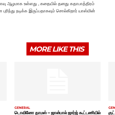
ளவு ஆழமாக உள்ளது , கதையில் தனது கதாபாத்திரம்
 புரிந்து நடிக்க இருப்பதாகவும் சொல்கிறார் யாஸ்மின்
MORE LIKE THIS
GENERAL
GE
டொவினோ தாமஸ் – ஜான்பால் ஜார்ஜ் கூட்டணியில்
குட