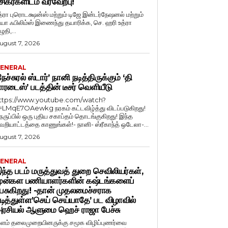
சிகர்களிடம் வரவேற்பு!
த்ரா புரொடக்ஷன்ஸ் மற்றும் டிஜே இன்டர்நேஷனல் மற்றும்
ியா ஃபிலிம்ஸ் இணைந்து தயாரிக்க, செ. ஹரி உத்ரா
ுதி,...
ugust 7, 2026
ENERAL
நேச்சுரல் ஸ்டார்’ நானி நடித்திருக்கும் ‘தி
ாரடைஸ்’ படத்தின் டீசர் வெளியீடு
ttps://www.youtube.com/watch?
=LMqE7OAewkg நரகம் கட்டவிழ்த்து விடப்படுகிறது!
ெருப்பில் ஒரு புதிய சகாப்தம் தொடங்குகிறது! இந்த
ெறியாட்டத்தை காணுங்கள்!- நானி- ஸ்ரீகாந்த் ஒடேலா-...
ugust 7, 2026
ENERAL
ந்த படம் மருத்துவத் துறை செவிலியர்கள்,
ுன்கள பணியாளர்களின் கஷ்டங்களைப்
ேசுகிறது! -தான் முதலமைச்சராக
டித்துள்ள’செய் செய்யாதே’ பட விழாவில்
ரசியல் ஆளுமை ஹெச் ராஜா பேச்சு
ளம் தலைமுறையினருக்கு சமூக விழிப்புணர்வை