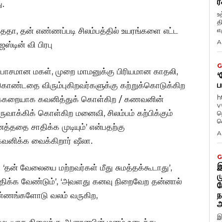
ர
ு.
உ
த
ந்ததா, தன் எண்ணப்படி சிலம்பத்தில் உயரங்களை எட்ட
எழ
A
ஸ்டின் வி பிரபு
G
ு பாசமான மகள், முறை மாமனுக்கு பிரியமான காதலி,
‘
ப
்கொண்டதை விரும்புகிறவர்களுக்கு கற்றுக்கொடுக்கிற
h
அக்கறையாக கவனித்துக் கொள்கிற / கணவனின்
v
க்கிக் கொள்கிற மனைவி, சிலம்பம் கற்பிக்கும்
ந
வ
த்ததை சாதிக்க முடியும்’ என்பதற்கு
A
வனிக்க வைக்கிறார் ஷீலா.
G
இ
தன் வேலையை மற்றவர்கள் மீது சுமத்தக்கூடாது’,
ம
மதிக்க வேண்டும்’, ‘அவளது கனவு நிறைவேற தன்னால்
ப
ந
ண்ணங்களோடு வலம் வருகிற,
அ
இ
ுடியாத நிலைக்கு ஆளானபின் மனம் உடைந்து