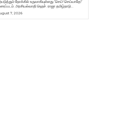
ற்படுத்தும் நோக்கில் உருவாகியுள்ளது ‘செய்! செய்யாதே!’
ிரைப்படம். அரசியல்வாதி ஹெச். ராஜா தமிழ்நாடு...
ugust 7, 2026