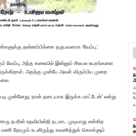
களுக்கு தன்னம்பிக்கை தருபவளாக ‘வேம்பு.’
ுக்கும் வேம்பு, அந்த கலையில் இன்னும் சிலபல உயரங்களை
G
இருக்கிறாள். அதற்கு முன்பே அவள் விரும்பிய முறை
ந
ிலை.
ஆ
அ
உ
ப்படி முன்னேறு; நான் தடையாக இருக்க மாட்டேன்’ என்று
கே
A
G
 நபரின் உதவியின்றி நடமாட முடியாது என்கிற
ந
மணி நேரமும் உடனிருந்து கவனித்துக் கொள்ளும்
க