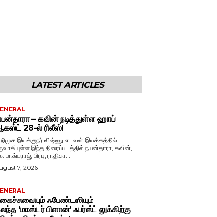
LATEST ARTICLES
ENERAL
யன்தாரா – கவின் நடித்துள்ள ஹாய்
கஸ்ட் 28-ல் ரிலீஸ்!
றிமுக இயக்குநர் விஷ்ணு எடவன் இயக்கத்தில்
ருவாகியுள்ள இந்த திரைப்படத்தில் நயன்தாரா, கவின்,
. பாக்யராஜ், பிரபு, ராதிகா...
ugust 7, 2026
ENERAL
கைச்சுவையும் ஃபேண்டஸியும்
லந்த ‘மாஸ்டர் பிளான்’ ஃபர்ஸ்ட் லுக்கிற்கு