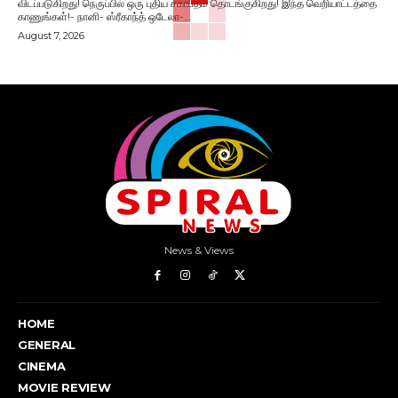
விடப்படுகிறது! நெருப்பில் ஒரு புதிய சகாப்தம் தொடங்குகிறது! இந்த வெறியாட்டத்தை
காணுங்கள்!- நானி- ஸ்ரீகாந்த் ஒடேலா-...
August 7, 2026
News & Views
HOME
GENERAL
CINEMA
MOVIE REVIEW