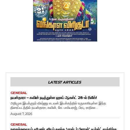
LATEST ARTICLES
GENERAL
நயன்தாரா – கவின் நடித்துள்ள ஹாய் ஆகஸ்ட் 28-ல் ரிலீஸ்!
அறிமுக இயக்குநர் விஷ்ணு எடவன் இயக்கத்தில் உருவாகியுள்ள இந்த
திரைப்படத்தில் நயன்தாரா, கவின், கே. பாக்யராஜ், பிரபு, ராதிகா...
August 7, 2026
GENERAL
நகைச்சுவையும் ஃபேண்டஸியும் கலந்த ‘மாஸ்டர் பிளான்’ ஃபர்ஸ்ட் லுக்கிற்கு