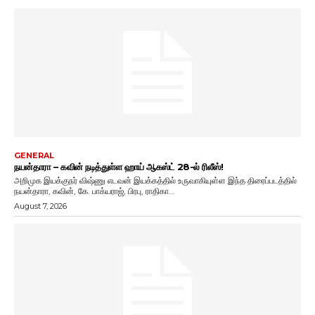
GENERAL
நயன்தாரா – கவின் நடித்துள்ள ஹாய் ஆகஸ்ட் 28-ல் ரிலீஸ்!
அறிமுக இயக்குநர் விஷ்ணு எடவன் இயக்கத்தில் உருவாகியுள்ள இந்த திரைப்படத்தில்
நயன்தாரா, கவின், கே. பாக்யராஜ், பிரபு, ராதிகா...
August 7, 2026