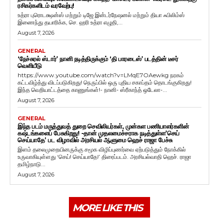
ரசிகர்களிடம் வரவேற்பு!
உத்ரா புரொடக்ஷன்ஸ் மற்றும் டிஜே இன்டர்நேஷனல் மற்றும் தியா ஃபிலிம்ஸ்
இணைந்து தயாரிக்க, செ. ஹரி உத்ரா எழுதி,...
August 7, 2026
GENERAL
‘நேச்சுரல் ஸ்டார்’ நானி நடித்திருக்கும் ‘தி பாரடைஸ்’ படத்தின் டீசர்
வெளியீடு
https://www.youtube.com/watch?v=LMqE7OAewkg நரகம்
கட்டவிழ்த்து விடப்படுகிறது! நெருப்பில் ஒரு புதிய சகாப்தம் தொடங்குகிறது!
இந்த வெறியாட்டத்தை காணுங்கள்!- நானி- ஸ்ரீகாந்த் ஒடேலா-...
August 7, 2026
GENERAL
இந்த படம் மருத்துவத் துறை செவிலியர்கள், முன்கள பணியாளர்களின்
கஷ்டங்களைப் பேசுகிறது! -தான் முதலமைச்சராக நடித்துள்ள’செய்
செய்யாதே’ பட விழாவில் அரசியல் ஆளுமை ஹெச் ராஜா பேச்சு
இளம் தலைமுறையினருக்கு சமூக விழிப்புணர்வை ஏற்படுத்தும் நோக்கில்
உருவாகியுள்ளது ‘செய்! செய்யாதே!’ திரைப்படம். அரசியல்வாதி ஹெச். ராஜா
தமிழ்நாடு...
August 7, 2026
MORE LIKE THIS