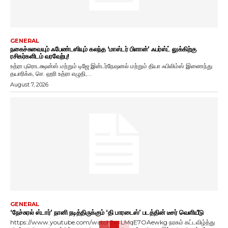
GENERAL
நகைச்சுவையும் ஃபேண்டஸியும் கலந்த ‘மாஸ்டர் பிளான்’ ஃபர்ஸ்ட் லுக்கிற்கு
ரசிகர்களிடம் வரவேற்பு!
உத்ரா புரொடக்ஷன்ஸ் மற்றும் டிஜே இன்டர்நேஷனல் மற்றும் தியா ஃபிலிம்ஸ் இணைந்து
தயாரிக்க, செ. ஹரி உத்ரா எழுதி,...
August 7, 2026
GENERAL
‘நேச்சுரல் ஸ்டார்’ நானி நடித்திருக்கும் ‘தி பாரடைஸ்’ படத்தின் டீசர் வெளியீடு
https://www.youtube.com/watch?v=LMqE7OAewkg நரகம் கட்டவிழ்த்து