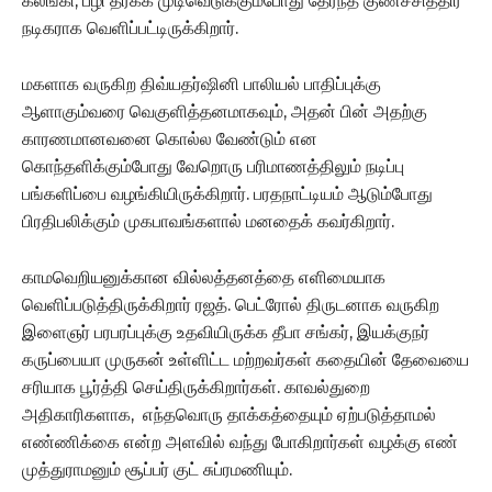
கலங்கி, பழி தீர்க்க முடிவெடுக்கும்போது தேர்ந்த குணச்சித்திர
நடிகராக வெளிப்பட்டிருக்கிறார்.
மகளாக வருகிற திவ்யதர்ஷினி பாலியல் பாதிப்புக்கு
ஆளாகும்வரை வெகுளித்தனமாகவும், அதன் பின் அதற்கு
காரணமானவனை கொல்ல வேண்டும் என
கொந்தளிக்கும்போது வேறொரு பரிமாணத்திலும் நடிப்பு
பங்களிப்பை வழங்கியிருக்கிறார். பரதநாட்டியம் ஆடும்போது
பிரதிபலிக்கும் முகபாவங்களால் மனதைக் கவர்கிறார்.
காமவெறியனுக்கான வில்லத்தனத்தை எளிமையாக
வெளிப்படுத்திருக்கிறார் ரஜத். பெட்ரோல் திருடனாக வருகிற
இளைஞர் பரபரப்புக்கு உதவியிருக்க தீபா சங்கர், இயக்குநர்
கருப்பையா முருகன் உள்ளிட்ட மற்றவர்கள் கதையின் தேவையை
சரியாக பூர்த்தி செய்திருக்கிறார்கள். காவல்துறை
அதிகாரிகளாக, எந்தவொரு தாக்கத்தையும் ஏற்படுத்தாமல்
எண்ணிக்கை என்ற அளவில் வந்து போகிறார்கள் வழக்கு எண்
முத்துராமனும் சூப்பர் குட் சுப்ரமணியும்.