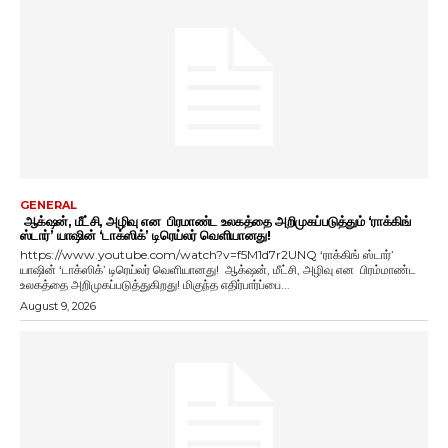
GENERAL
ஆக்‌ஷன், மீட்சி, அழிவு என பிரமாண்ட உலகத்தை அறிமுகப்படுத்தும் ‘ராக்கிங்
ஸ்டார்’ யாஷின் ‘டாக்ஸிக்’ டிரெய்லர் வெளியானது!
https://www.youtube.com/watch?v=f5M1d7r2UNQ ‘ராக்கிங் ஸ்டார்’
யாஷின் ‘டாக்ஸிக்’ டிரெய்லர் வெளியானது! ஆக்‌ஷன், மீட்சி, அழிவு என பிரம்மாண்ட
உலகத்தை அறிமுகப்படுத்துகிறது! மிகுந்த எதிர்பார்ப்பை...
August 9, 2026