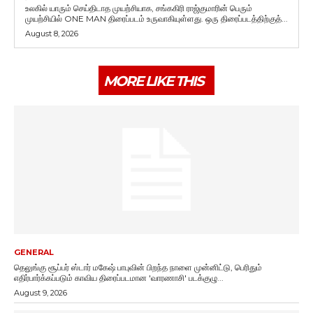
உலகில் யாரும் செய்திடாத முயற்சியாக, சங்ககிரி ராஜ்குமாரின் பெரும்
முயற்சியில் ONE MAN திரைப்படம் உருவாகியுள்ளது. ஒரு திரைப்படத்திற்குத்...
August 8, 2026
MORE LIKE THIS
GENERAL
தெலுங்கு சூப்பர் ஸ்டார் மகேஷ் பாபுவின் பிறந்த நாளை முன்னிட்டு, பெரிதும்
எதிர்பார்க்கப்படும் காவிய திரைப்படமான 'வாரணாசி' படக்குழு...
August 9, 2026