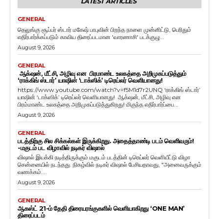
LATEST ARTICLES
GENERAL
தெலுங்கு சூப்பர் ஸ்டார் மகேஷ் பாபுவின் பிறந்த நாளை முன்னிட்டு, பெரிதும்
எதிர்பார்க்கப்படும் காவிய திரைப்படமான 'வாரணாசி' படக்குழு...
August 9, 2026
GENERAL
ஆக்‌ஷன், மீட்சி, அழிவு என பிரமாண்ட உலகத்தை அறிமுகப்படுத்தும்
‘ராக்கிங் ஸ்டார்’ யாஷின் ‘டாக்ஸிக்’ டிரெய்லர் வெளியானது!
https://www.youtube.com/watch?v=f5M1d7r2UNQ ‘ராக்கிங் ஸ்டார்’
யாஷின் ‘டாக்ஸிக்’ டிரெய்லர் வெளியானது! ஆக்‌ஷன், மீட்சி, அழிவு என
பிரம்மாண்ட உலகத்தை அறிமுகப்படுத்துகிறது! மிகுந்த எதிர்பார்ப்பை...
August 9, 2026
GENERAL
படத்திற்கு சில சிக்கல்கள் இருக்கிறது. அதைத்தாண்டி படம் வெளிவரும்!
-மகுடம் பட விழாவில் நடிகர் விஷால்
விஷால் இயக்கி நடித்திருக்கும் மகுடம் படத்தின் டிரெய்லர் வெளியீட்டு விழா
சென்னையில் நடந்தது. நிகழ்வில் நடிகர் விஷால் பேசியதாவது, "அனைவருக்கும்
வணக்கம்....
August 9, 2026
GENERAL
ஆகஸ்ட் 21-ம் தேதி திரையரங்குகளில் வெளியாகிறது ‘ONE MAN’
திரைப்படம்