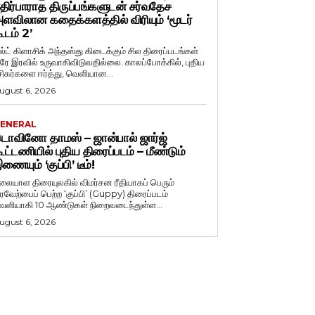
திர்பாராத திருப்பங்களுடன் சர்வதேச
ளவிலான கதைக்களத்தில் விரியும் ‘மூடர்
ூடம் 2’
ல்ட் கிளாசிக் அந்தஸ்து கிடைக்கும் சில திரைப்படங்கள்
ரே இரவில் உருவாகிவிடுவதில்லை. காலப்போக்கில், புதிய
சிகர்களை ஈர்த்து, வெளியான...
ugust 6, 2026
ENERAL
ொவினோ தாமஸ் – ஜான்பால் ஜார்ஜ்
ூட்டணியில் புதிய திரைப்படம் – மீண்டும்
ணையும் ‘குப்பி’ டீம்!
லையாள திரையுலகில் விமர்சன ரீதியாகப் பெரும்
ரவேற்பைப் பெற்ற ‘குப்பி’ (Guppy) திரைப்படம்
ெளியாகி 10 ஆண்டுகள் நிறைவடைந்துள்ள...
ugust 6, 2026