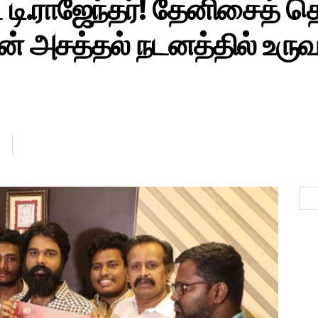
 டி.ராஜேந்தர்! தேனிசைத் த
ன் அசத்தல் நடனத்தில் உரு