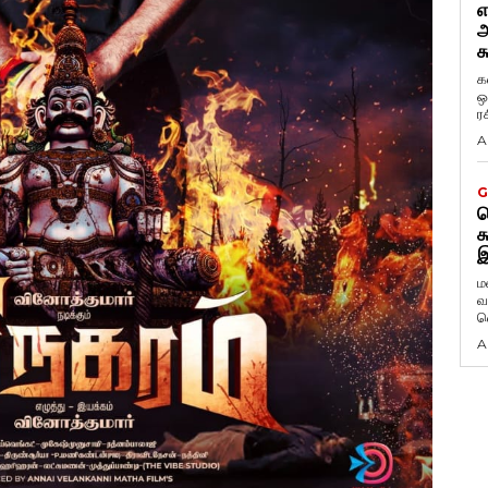
எ
அ
க
க
ஒ
ர
A
G
ட
க
இ
ம
வ
வ
A