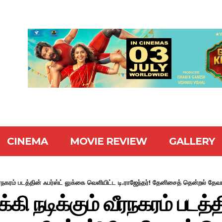
CINEMA
MOVIE REVIEW
GALLERY
ரநகரம் படத்தின் ஃபர்ஸ்ட் லுக்கை வெளியிட்ட டி.ராஜேந்தர்! தேனிசைத் தென்றல் தேவா
ி நடிக்கும் வீரநகரம் படத்தி