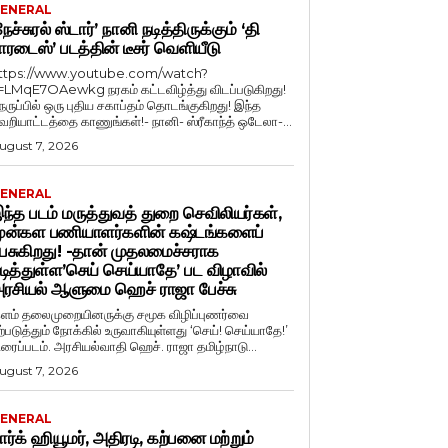
ENERAL
நேச்சுரல் ஸ்டார்’ நானி நடித்திருக்கும் ‘தி
ாரடைஸ்’ படத்தின் டீசர் வெளியீடு
ttps://www.youtube.com/watch?
=LMqE7OAewkg நரகம் கட்டவிழ்த்து விடப்படுகிறது!
ெருப்பில் ஒரு புதிய சகாப்தம் தொடங்குகிறது! இந்த
ெறியாட்டத்தை காணுங்கள்!- நானி- ஸ்ரீகாந்த் ஒடேலா-...
ugust 7, 2026
ENERAL
ந்த படம் மருத்துவத் துறை செவிலியர்கள்,
ுன்கள பணியாளர்களின் கஷ்டங்களைப்
ேசுகிறது! -தான் முதலமைச்சராக
டித்துள்ள’செய் செய்யாதே’ பட விழாவில்
ரசியல் ஆளுமை ஹெச் ராஜா பேச்சு
ளம் தலைமுறையினருக்கு சமூக விழிப்புணர்வை
ற்படுத்தும் நோக்கில் உருவாகியுள்ளது ‘செய்! செய்யாதே!’
ிரைப்படம். அரசியல்வாதி ஹெச். ராஜா தமிழ்நாடு...
ugust 7, 2026
ENERAL
ார்க் ஹியூமர், அதிரடி, கற்பனை மற்றும்