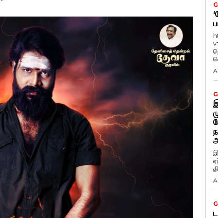
G
‘
ப
h
v
ந
வ
A
G
இ
ம
ப
ந
அ
இ
ஏ
த
A
G
ட