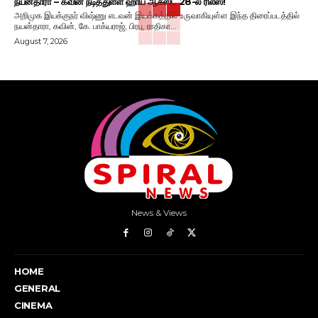
நயன்தாரா – கவின் நடித்துள்ள ஹாய் ஆகஸ்ட் 28-ல் ரிலீஸ்!
அறிமுக இயக்குநர் விஷ்ணு எடவன் இயக்கத்தில் உருவாகியுள்ள இந்த திரைப்படத்தில்
நயன்தாரா, கவின், கே. பாக்யராஜ், பிரபு, ராதிகா...
August 7, 2026
News & Views
HOME
GENERAL
CINEMA