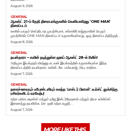
August 9, 2026
GENERAL
ஆகஸ்ட் 21-ம் தேதி திரையரங்குகளில் வெளியாகிறது ‘ONE MAN’
திரைப்படம்
உலகில் யாரும் செய்திடாத முயற்சியாக, சங்ககிரி ராஜ்குமாரின் பெரும்
முயற்சியில் ONE MAN திரைப்படம் உருவாகியுள்ளது. ஒரு திரைப்படத்திற்குத்...
August 8, 2026
GENERAL
நயன்தாரா – கவின் நடித்துள்ள ஹாய் ஆகஸ்ட் 28-ல் ரிலீஸ்!
அறிமுக இயக்குநர் விஷ்ணு எடவன் இயக்கத்தில் உருவாகியுள்ள இந்த
திரைப்படத்தில் நயன்தாரா, கவின், கே. பாக்யராஜ், பிரபு, ராதிகா...
August 7, 2026
GENERAL
நகைச்சுவையும் ஃபேண்டஸியும் கலந்த ‘மாஸ்டர் பிளான்’ ஃபர்ஸ்ட் லுக்கிற்கு
ரசிகர்களிடம் வரவேற்பு!
உத்ரா புரொடக்ஷன்ஸ் மற்றும் டிஜே இன்டர்நேஷனல் மற்றும் தியா ஃபிலிம்ஸ்
இணைந்து தயாரிக்க, செ. ஹரி உத்ரா எழுதி,...
August 7, 2026
MORE LIKE THIS