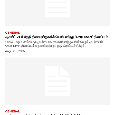
GENERAL
ஆகஸ்ட் 21-ம் தேதி திரையரங்குகளில் வெளியாகிறது ‘ONE MAN’ திரைப்படம்
உலகில் யாரும் செய்திடாத முயற்சியாக, சங்ககிரி ராஜ்குமாரின் பெரும் முயற்சியில்
ONE MAN திரைப்படம் உருவாகியுள்ளது. ஒரு திரைப்படத்திற்குத்...
August 8, 2026
GENERAL