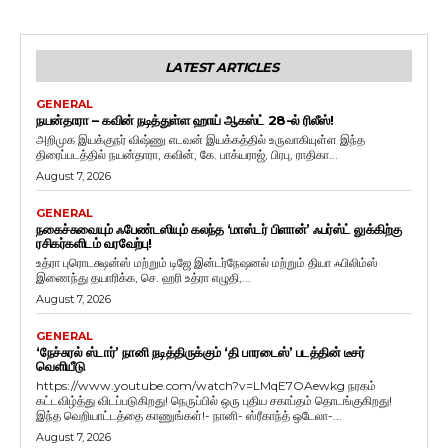
LATEST ARTICLES
GENERAL
நயன்தாரா – கவின் நடித்துள்ள ஹாய் ஆகஸ்ட் 28-ல் ரிலீஸ்!
அறிமுக இயக்குநர் விஷ்ணு எடவன் இயக்கத்தில் உருவாகியுள்ள இந்த
திரைப்படத்தில் நயன்தாரா, கவின், கே. பாக்யராஜ், பிரபு, ராதிகா...
August 7, 2026
GENERAL
நகைச்சுவையும் ஃபேண்டஸியும் கலந்த ‘மாஸ்டர் பிளான்’ ஃபர்ஸ்ட் லுக்கிற்கு
ரசிகர்களிடம் வரவேற்பு!
உத்ரா புரொடக்ஷன்ஸ் மற்றும் டிஜே இன்டர்நேஷனல் மற்றும் தியா ஃபிலிம்ஸ்
இணைந்து தயாரிக்க, செ. ஹரி உத்ரா எழுதி,...
August 7, 2026
GENERAL
‘நேச்சுரல் ஸ்டார்’ நானி நடித்திருக்கும் ‘தி பாரடைஸ்’ படத்தின் டீசர்
வெளியீடு
https://www.youtube.com/watch?v=LMqE7OAewkg நரகம்
கட்டவிழ்த்து விடப்படுகிறது! நெருப்பில் ஒரு புதிய சகாப்தம் தொடங்குகிறது!
இந்த வெறியாட்டத்தை காணுங்கள்!- நானி- ஸ்ரீகாந்த் ஒடேலா-...
August 7, 2026