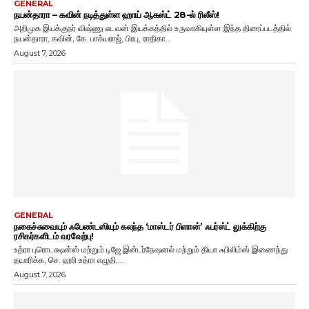
GENERAL
நயன்தாரா – கவின் நடித்துள்ள ஹாய் ஆகஸ்ட் 28-ல் ரிலீஸ்!
அறிமுக இயக்குநர் விஷ்ணு எடவன் இயக்கத்தில் உருவாகியுள்ள இந்த திரைப்படத்தில்
நயன்தாரா, கவின், கே. பாக்யராஜ், பிரபு, ராதிகா...
August 7, 2026
GENERAL
நகைச்சுவையும் ஃபேண்டஸியும் கலந்த ‘மாஸ்டர் பிளான்’ ஃபர்ஸ்ட் லுக்கிற்கு
ரசிகர்களிடம் வரவேற்பு!
உத்ரா புரொடக்ஷன்ஸ் மற்றும் டிஜே இன்டர்நேஷனல் மற்றும் தியா ஃபிலிம்ஸ் இணைந்து
தயாரிக்க, செ. ஹரி உத்ரா எழுதி,...
August 7, 2026