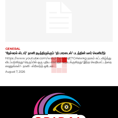
GENERAL
‘நேச்சுரல் ஸ்டார்’ நானி நடித்திருக்கும் ‘தி பாரடைஸ்’ படத்தின் டீசர் வெளியீடு
https://www.youtube.com/watch?v=LMqE7OAewkg நரகம் கட்டவிழ்த்து
விடப்படுகிறது! நெருப்பில் ஒரு புதிய சகாப்தம் தொடங்குகிறது! இந்த வெறியாட்டத்தை
காணுங்கள்!- நானி- ஸ்ரீகாந்த் ஒடேலா-...
August 7, 2026