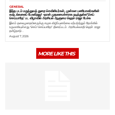
GENERAL
இந்த படம் மருத்துவத் துறை செவிலியர்கள், முன்கள பணியாளர்களின்
கஷ்டங்களைப் பேசுகிறது! -தான் முதலமைச்சராக நடித்துள்ள’செய்
செய்யாதே’ பட விழாவில் அரசியல் ஆளுமை ஹெச் ராஜா பேச்சு
இளம் தலைமுறையினருக்கு சமூக விழிப்புணர்வை ஏற்படுத்தும் நோக்கில்
உருவாகியுள்ளது ‘செய்! செய்யாதே!’ திரைப்படம். அரசியல்வாதி ஹெச். ராஜா
தமிழ்நாடு...
August 7, 2026
MORE LIKE THIS