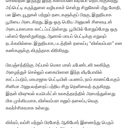
செல்வதில் இருந்து இந்த கிளிம்ப்ஸே வீடியோ தொடங்குகிறது.
அப்பெட்டி கருந்துளை வழியாகச் சென்று சிறுகோள் மீது மோதி,
பல இடையூறுகள் மற்றும் தடைகளுக்குப் பிறகு, இறுதியாக
பூமியை அடைகிறது, இது ஒரு பெரிய அனுமன் சிலையுடன்
அடையாளமாக காட்டப்பட்டுள்ளது. பூமியில் மோதும்போது ஒரு
பள்ளம் தோன்றுகிறது, ஆனால் மாயப் பெட்டிக்கு எதுவும்
நடக்கவில்லை. இறுதியாக, படத்தின் தலைப்பு “விஸ்வம்பரா” என
கண்களுக்கு விருந்தாக விரிகிறது.
பிரபஞ்சத்திற்கு அப்பால் மெகா மாஸ் ஃபேண்டஸி உலகிற்கு
அழைத்துச் செல்லும் வகையிலான இந்த வீடியோவில்
காட்டப்படும், மாயாஜால பெட்டியின் பயணம், நாம் காணப்போகும்
சினிமா அனுபவத்தைப் பற்றிய சிறு தெளிவைத் தருகிறது.
இதன் விஷுவல் எஃபெக்ட்ஸ் உலகத்தரத்தில் அமைந்துள்ளது
மிக முக்கியமாக, விஸ்வம்பரா எனும் தலைப்பு வெகு
கவர்ச்சிகரமாக உள்ளது.
விக்ரம், வம்சி மற்றும் பிரமோத் ஆகியோர் இணைந்து பெரும்