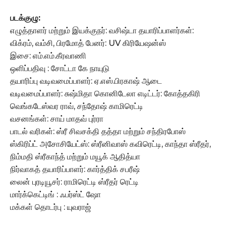
படக்குழு:
எழுத்தாளர் மற்றும் இயக்குநர்: வசிஷ்டா தயாரிப்பாளர்கள்:
விக்ரம், வம்சி, பிரமோத் பேனர்: UV கிரியேஷன்ஸ்
இசை: எம்.எம்.கீரவாணி
ஒளிப்பதிவு : சோட்டா கே நாயுடு
தயாரிப்பு வடிவமைப்பாளர்: ஏ.எஸ்.பிரகாஷ் ஆடை
வடிவமைப்பாளர்: சுஷ்மிதா கொனிடேலா எடிட்டர்: கோத்தகிரி
வெங்கடேஸ்வர ராவ், சந்தோஷ் காமிரெட்டி
வசனங்கள்: சாய் மாதவ் புர்ரா
பாடல் வரிகள்: ஸ்ரீ சிவசக்தி தத்தா மற்றும் சந்திரபோஸ்
ஸ்கிரிப்ட் அசோசியேட்ஸ்: ஸ்ரீனிவாஸ் கவிரெட்டி, காந்தா ஸ்ரீதர்,
நிம்மதி ஸ்ரீகாந்த் மற்றும் மயூக் ஆதித்யா
நிர்வாகத் தயாரிப்பாளர்: கார்த்திக் சபரீஷ்
லைன் புரடியூசர்: ராமிரெட்டி ஸ்ரீதர் ரெட்டி
மார்க்கெட்டிங் : ஃபர்ஸ்ட் ஷோ
மக்கள் தொடர்பு : யுவராஜ்