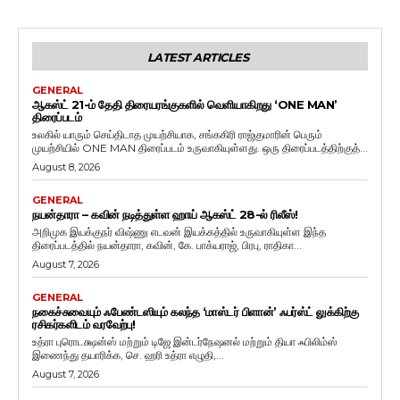
LATEST ARTICLES
GENERAL
ஆகஸ்ட் 21-ம் தேதி திரையரங்குகளில் வெளியாகிறது ‘ONE MAN’
திரைப்படம்
உலகில் யாரும் செய்திடாத முயற்சியாக, சங்ககிரி ராஜ்குமாரின் பெரும்
முயற்சியில் ONE MAN திரைப்படம் உருவாகியுள்ளது. ஒரு திரைப்படத்திற்குத்...
August 8, 2026
GENERAL
நயன்தாரா – கவின் நடித்துள்ள ஹாய் ஆகஸ்ட் 28-ல் ரிலீஸ்!
அறிமுக இயக்குநர் விஷ்ணு எடவன் இயக்கத்தில் உருவாகியுள்ள இந்த
திரைப்படத்தில் நயன்தாரா, கவின், கே. பாக்யராஜ், பிரபு, ராதிகா...
August 7, 2026
GENERAL
நகைச்சுவையும் ஃபேண்டஸியும் கலந்த ‘மாஸ்டர் பிளான்’ ஃபர்ஸ்ட் லுக்கிற்கு
ரசிகர்களிடம் வரவேற்பு!
உத்ரா புரொடக்ஷன்ஸ் மற்றும் டிஜே இன்டர்நேஷனல் மற்றும் தியா ஃபிலிம்ஸ்
இணைந்து தயாரிக்க, செ. ஹரி உத்ரா எழுதி,...
August 7, 2026