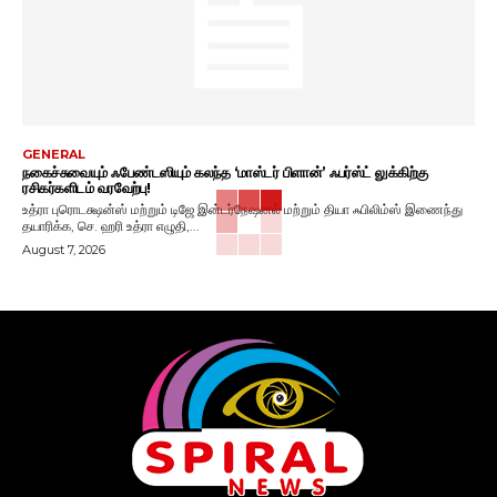
GENERAL
நகைச்சுவையும் ஃபேண்டஸியும் கலந்த ‘மாஸ்டர் பிளான்’ ஃபர்ஸ்ட் லுக்கிற்கு
ரசிகர்களிடம் வரவேற்பு!
உத்ரா புரொடக்ஷன்ஸ் மற்றும் டிஜே இன்டர்நேஷனல் மற்றும் தியா ஃபிலிம்ஸ் இணைந்து
தயாரிக்க, செ. ஹரி உத்ரா எழுதி,...
August 7, 2026