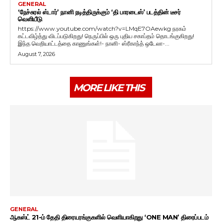
GENERAL
‘நேச்சுரல் ஸ்டார்’ நானி நடித்திருக்கும் ‘தி பாரடைஸ்’ படத்தின் டீசர்
வெளியீடு
https://www.youtube.com/watch?v=LMqE7OAewkg நரகம்
கட்டவிழ்த்து விடப்படுகிறது! நெருப்பில் ஒரு புதிய சகாப்தம் தொடங்குகிறது!
இந்த வெறியாட்டத்தை காணுங்கள்!- நானி- ஸ்ரீகாந்த் ஒடேலா-...
August 7, 2026
MORE LIKE THIS
GENERAL
ஆகஸ்ட் 21-ம் தேதி திரையரங்குகளில் வெளியாகிறது ‘ONE MAN’ திரைப்படம்