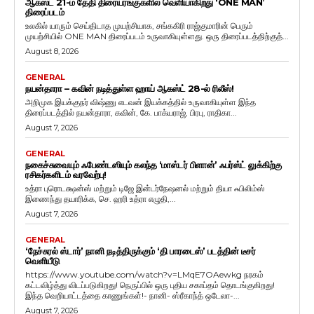
ஆகஸ்ட் 21-ம் தேதி திரையரங்குகளில் வெளியாகிறது ‘ONE MAN’
திரைப்படம்
உலகில் யாரும் செய்திடாத முயற்சியாக, சங்ககிரி ராஜ்குமாரின் பெரும்
முயற்சியில் ONE MAN திரைப்படம் உருவாகியுள்ளது. ஒரு திரைப்படத்திற்குத்...
August 8, 2026
GENERAL
நயன்தாரா – கவின் நடித்துள்ள ஹாய் ஆகஸ்ட் 28-ல் ரிலீஸ்!
அறிமுக இயக்குநர் விஷ்ணு எடவன் இயக்கத்தில் உருவாகியுள்ள இந்த
திரைப்படத்தில் நயன்தாரா, கவின், கே. பாக்யராஜ், பிரபு, ராதிகா...
August 7, 2026
GENERAL
நகைச்சுவையும் ஃபேண்டஸியும் கலந்த ‘மாஸ்டர் பிளான்’ ஃபர்ஸ்ட் லுக்கிற்கு
ரசிகர்களிடம் வரவேற்பு!
உத்ரா புரொடக்ஷன்ஸ் மற்றும் டிஜே இன்டர்நேஷனல் மற்றும் தியா ஃபிலிம்ஸ்
இணைந்து தயாரிக்க, செ. ஹரி உத்ரா எழுதி,...
August 7, 2026
GENERAL
‘நேச்சுரல் ஸ்டார்’ நானி நடித்திருக்கும் ‘தி பாரடைஸ்’ படத்தின் டீசர்
வெளியீடு
https://www.youtube.com/watch?v=LMqE7OAewkg நரகம்
கட்டவிழ்த்து விடப்படுகிறது! நெருப்பில் ஒரு புதிய சகாப்தம் தொடங்குகிறது!
இந்த வெறியாட்டத்தை காணுங்கள்!- நானி- ஸ்ரீகாந்த் ஒடேலா-...
August 7, 2026