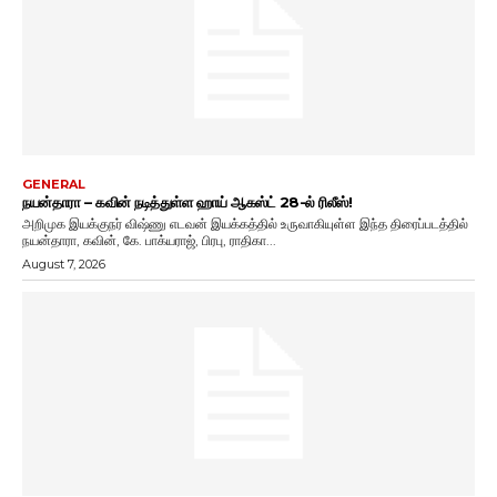
GENERAL
நயன்தாரா – கவின் நடித்துள்ள ஹாய் ஆகஸ்ட் 28-ல் ரிலீஸ்!
அறிமுக இயக்குநர் விஷ்ணு எடவன் இயக்கத்தில் உருவாகியுள்ள இந்த திரைப்படத்தில்
நயன்தாரா, கவின், கே. பாக்யராஜ், பிரபு, ராதிகா...
August 7, 2026