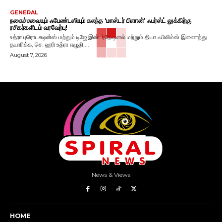
GENERAL
நகைச்சுவையும் ஃபேண்டஸியும் கலந்த ‘மாஸ்டர் பிளான்’ ஃபர்ஸ்ட் லுக்கிற்கு
ரசிகர்களிடம் வரவேற்பு!
உத்ரா புரொடக்ஷன்ஸ் மற்றும் டிஜே இன்டர்நேஷனல் மற்றும் தியா ஃபிலிம்ஸ் இணைந்து
தயாரிக்க, செ. ஹரி உத்ரா எழுதி,...
August 7, 2026
News & Views
HOME