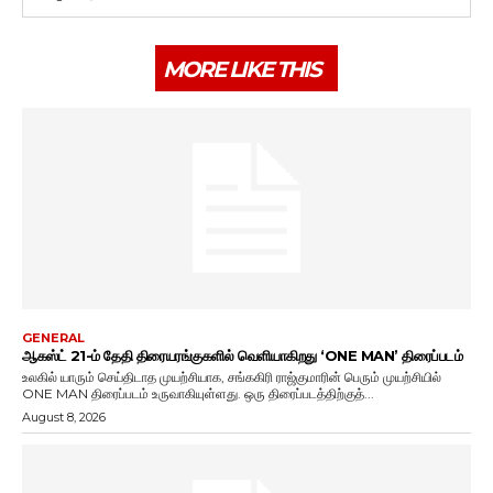
MORE LIKE THIS
GENERAL
ஆகஸ்ட் 21-ம் தேதி திரையரங்குகளில் வெளியாகிறது ‘ONE MAN’ திரைப்படம்
உலகில் யாரும் செய்திடாத முயற்சியாக, சங்ககிரி ராஜ்குமாரின் பெரும் முயற்சியில்
ONE MAN திரைப்படம் உருவாகியுள்ளது. ஒரு திரைப்படத்திற்குத்...
August 8, 2026