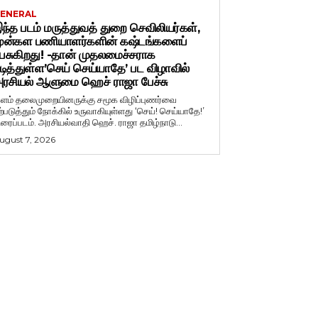
ENERAL
ந்த படம் மருத்துவத் துறை செவிலியர்கள்,
ுன்கள பணியாளர்களின் கஷ்டங்களைப்
ேசுகிறது! -தான் முதலமைச்சராக
டித்துள்ள’செய் செய்யாதே’ பட விழாவில்
ரசியல் ஆளுமை ஹெச் ராஜா பேச்சு
ளம் தலைமுறையினருக்கு சமூக விழிப்புணர்வை
ற்படுத்தும் நோக்கில் உருவாகியுள்ளது ‘செய்! செய்யாதே!’
ிரைப்படம். அரசியல்வாதி ஹெச். ராஜா தமிழ்நாடு...
ugust 7, 2026