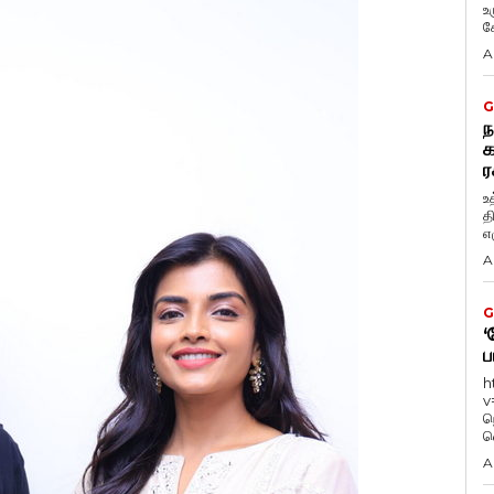
உ
கே
A
G
ந
க
ர
உ
த
எழ
A
G
‘
ப
h
v
ந
வ
A