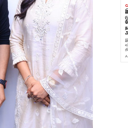
G
இ
ம
ப
ந
அ
இ
ஏ
த
A