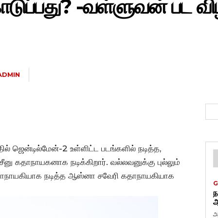
ப்பது? -வள்ளுவன் பட விழ
ADMIN
ில் ஜென்டில்மேன்-2 உள்ளிட்ட படங்களில் நடித்த,
ீனு கதாநாயகனாக நடிக்கிறார். வல்லவனுக்கு புல்லும்
 கதாநாயகியாக நடித்த ஆஸ்னா சவேரி கதாநாயகியாக
G
ந
ஆ
அ