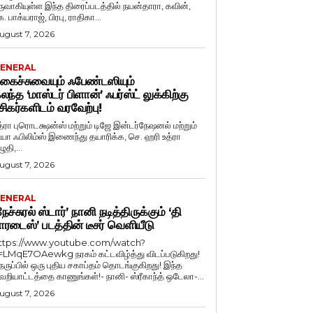
ருவாகியுள்ள இந்த திரைப்படத்தில் நயன்தாரா, கவின்,
. பாக்யராஜ், பிரபு, ராதிகா...
ugust 7, 2026
ENERAL
கைச்சுவையும் ஃபேண்டஸியும்
லந்த ‘மாஸ்டர் பிளான்’ ஃபர்ஸ்ட் லுக்கிற்கு
சிகர்களிடம் வரவேற்பு!
த்ரா புரொடக்ஷன்ஸ் மற்றும் டிஜே இன்டர்நேஷனல் மற்றும்
ியா ஃபிலிம்ஸ் இணைந்து தயாரிக்க, செ. ஹரி உத்ரா
ுதி,...
ugust 7, 2026
ENERAL
நேச்சுரல் ஸ்டார்’ நானி நடித்திருக்கும் ‘தி
ாரடைஸ்’ படத்தின் டீசர் வெளியீடு
ttps://www.youtube.com/watch?
=LMqE7OAewkg நரகம் கட்டவிழ்த்து விடப்படுகிறது!
ெருப்பில் ஒரு புதிய சகாப்தம் தொடங்குகிறது! இந்த
ெறியாட்டத்தை காணுங்கள்!- நானி- ஸ்ரீகாந்த் ஒடேலா-...
ugust 7, 2026