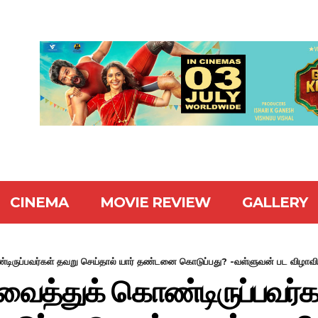
CINEMA
MOVIE REVIEW
GALLERY
டிருப்பவர்கள் தவறு செய்தால் யார் தண்டனை கொடுப்பது? -வள்ளுவன் பட விழாவில
வைத்துக் கொண்டிருப்பவர்க