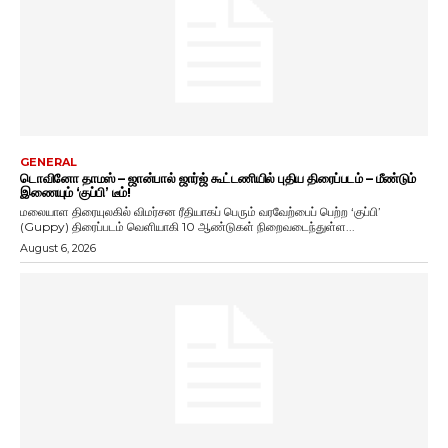
GENERAL
டொவினோ தாமஸ் – ஜான்பால் ஜார்ஜ் கூட்டணியில் புதிய திரைப்படம் – மீண்டும்
இணையும் ‘குப்பி’ டீம்!
மலையாள திரையுலகில் விமர்சன ரீதியாகப் பெரும் வரவேற்பைப் பெற்ற ‘குப்பி’
(Guppy) திரைப்படம் வெளியாகி 10 ஆண்டுகள் நிறைவடைந்துள்ள...
August 6, 2026