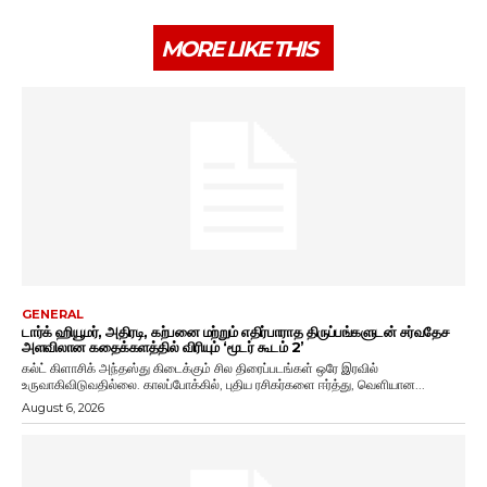
MORE LIKE THIS
GENERAL
டார்க் ஹியூமர், அதிரடி, கற்பனை மற்றும் எதிர்பாராத திருப்பங்களுடன் சர்வதேச
அளவிலான கதைக்களத்தில் விரியும் ‘மூடர் கூடம் 2’
கல்ட் கிளாசிக் அந்தஸ்து கிடைக்கும் சில திரைப்படங்கள் ஒரே இரவில்
உருவாகிவிடுவதில்லை. காலப்போக்கில், புதிய ரசிகர்களை ஈர்த்து, வெளியான...
August 6, 2026