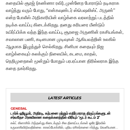
கதையில் சூரஜ் (கண்ணா ரவி), முன்னேற போராடும் நடிகராக
வாழ்ந்து வரும் போது, “என்கவுண்டர் ஸ்பெஷலிஸ்ட் அருண்”
என்ற போலீஸ் அதிகாரியின் வாழ்க்கை வரலாற்றுப் படத்தில்
நடிக்க வாய்ப்பு கிடைக்கிறது. தனது கரியரை மீண்டும்
உயிர்ப்பிக்க வந்த இந்த வாய்ப்பு, சூரஜை அருணின் ரகசியங்கள்,
சவாலான பணி, கடினமான முடிவுகள் ஆகியவற்றின் உலகில்
ஆழமாக இழுத்துச் செல்கிறது. சினிமா கதையும் நிஜ
வாழ்க்கையும் கலக்கும் நிலையில், கடமை, காதல்,
நெறிமுறைகள் மூன்றும் மோதும் பரபரப்பான திரில்லராக இந்த
கதை நகர்கிறது.
LATEST ARTICLES
GENERAL
டார்க் ஹியூமர், அதிரடி, கற்பனை மற்றும் எதிர்பாராத திருப்பங்களுடன்
சர்வதேச அளவிலான கதைக்களத்தில் விரியும் ‘மூடர் கூடம் 2’
கல்ட் கிளாசிக் அந்தஸ்து கிடைக்கும் சில திரைப்படங்கள் ஒரே இரவில்
உருவாகிவிடுவதில்லை. காலப்போக்கில், புதிய ரசிகர்களை ஈர்த்து, வெளியான...