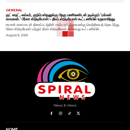
GENERAL
குட் நைட், லவ்வர், குடும்பஸ்தனுக்கு பிறகு மணிகண்டன் நடிக்கும் ‘மக்கள்
காவலன்.’ பிர்லா ஸ்டுடியோஸ் – நீலம் ஸ்டுடியோஸ் கூட்டணியில் உருவாகிறது.
பைசன் காளமாடன் திரைப்படத்தின் மாபெரும் திரையரங்கு வெற்றியைத் தொடர்ந்து,
பிர்லா ஸ்டுடியோஸ் மற்றும் நீலம் ஸ்டுடியோஸ் தங்களது கூட்டணியில்...
August 6, 2026
News & Views
HOME