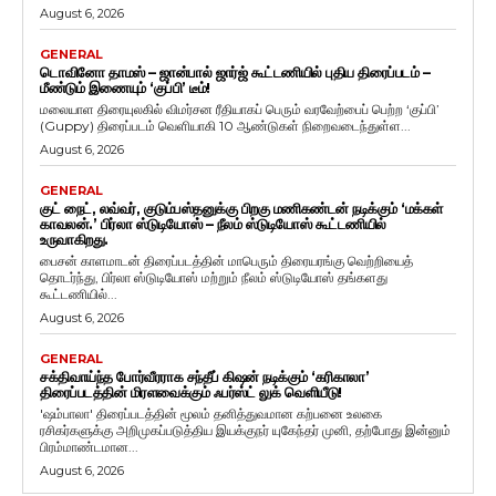
August 6, 2026
GENERAL
டொவினோ தாமஸ் – ஜான்பால் ஜார்ஜ் கூட்டணியில் புதிய திரைப்படம் –
மீண்டும் இணையும் ‘குப்பி’ டீம்!
மலையாள திரையுலகில் விமர்சன ரீதியாகப் பெரும் வரவேற்பைப் பெற்ற ‘குப்பி’
(Guppy) திரைப்படம் வெளியாகி 10 ஆண்டுகள் நிறைவடைந்துள்ள...
August 6, 2026
GENERAL
குட் நைட், லவ்வர், குடும்பஸ்தனுக்கு பிறகு மணிகண்டன் நடிக்கும் ‘மக்கள்
காவலன்.’ பிர்லா ஸ்டுடியோஸ் – நீலம் ஸ்டுடியோஸ் கூட்டணியில்
உருவாகிறது.
பைசன் காளமாடன் திரைப்படத்தின் மாபெரும் திரையரங்கு வெற்றியைத்
தொடர்ந்து, பிர்லா ஸ்டுடியோஸ் மற்றும் நீலம் ஸ்டுடியோஸ் தங்களது
கூட்டணியில்...
August 6, 2026
GENERAL
சக்திவாய்ந்த போர்வீரராக சந்தீப் கிஷன் நடிக்கும் ‘கரிகாலா’
திரைப்படத்தின் மிரளவைக்கும் ஃபர்ஸ்ட் லுக் வெளியீடு!
'ஷம்பாலா' திரைப்படத்தின் மூலம் தனித்துவமான கற்பனை உலகை
ரசிகர்களுக்கு அறிமுகப்படுத்திய இயக்குநர் யுகேந்தர் முனி, தற்போது இன்னும்
பிரம்மாண்டமான...
August 6, 2026