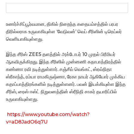
உணர்ச்சிப்பூர்வமான, திகில் நிறைந்த கதையம்சத்தில் பரபர
திரில்லராக உருவாகியுள்ள ‘வேடுவன்’ வெப் சீரிஸின் டிரெய்லர்
வெளியாகியுள்ளது.
இந்த சீரிஸ் ZEE5 தளத்தில் அக்டோபர் 10 முதல் பிரீமியர்
ஆகவிருக்கிறது. இந்த சீரிஸில் முன்னணி கதாபாத்திரத்தில்
கண்ணா ரவி நடித்துள்ளார். சஞ்சீவ் வெங்கட், ஸ்ரவ்நிதா
ஸ்ரீகாந்த், ரம்யா ராமகிருஷ்ணா, ரேகா நாயர் ஆகியோர் முக்கிய
கதாப்பாத்திரங்களில் நடித்துள்ளனர். பவன் இயக்கியுள்ள இந்த
சீரிஸ், ரைஸ் ஈஸ்ட் நிறுவனத்தின் ஸ்ரீநிதி சாகர் தயாரிப்பில்
உருவாகியுள்ளது.
https://www.youtube.com/watch?
v=aD8JadO6q7U