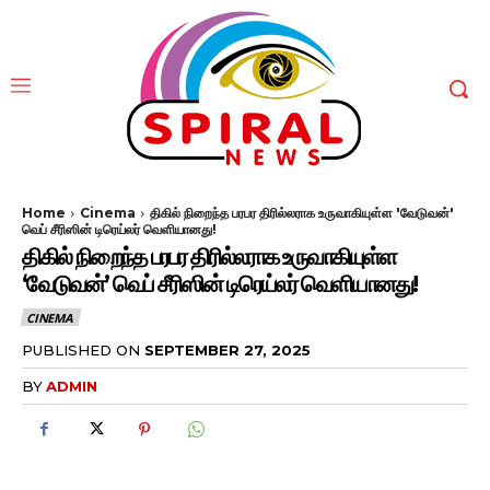
Home
Cinema
திகில் நிறைந்த பரபர திரில்லராக உருவாகியுள்ள 'வேடுவன்'
வெப் சீரிஸின் டிரெய்லர் வெளியானது!
திகில் நிறைந்த பரபர திரில்லராக உருவாகியுள்ள
‘வேடுவன்’ வெப் சீரிஸின் டிரெய்லர் வெளியானது!
CINEMA
PUBLISHED ON
SEPTEMBER 27, 2025
BY
ADMIN