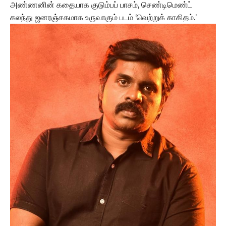
அண்ணனின் கதையாக குடும்பப் பாசம், செண்டிமெண்ட்
கலந்து ஜனரஞ்சகமாக உருவாகும் படம் ‘வெற்றுக் காகிதம்.’