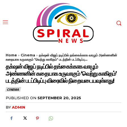
Home
Cinema
தக்‌ஷன் விஜய் நடிப்பில் தங்கைக்காக வாழும் அண்ணனின்
கதையாக உருவாகும் 'வெற்று காகிதம்' படத்தின் படப்பிடிப்பு...
தக்‌ஷன் விஜய் நடிப்பில் தங்கைக்காக வாழும்
அண்ணனின் கதையாக உருவாகும் ‘வெற்று காகிதம்’
படத்தின் படப்பிடிப்பு விரைவில் நிறைவடையவுள்ளது!
CINEMA
PUBLISHED ON
SEPTEMBER 20, 2025
BY
ADMIN