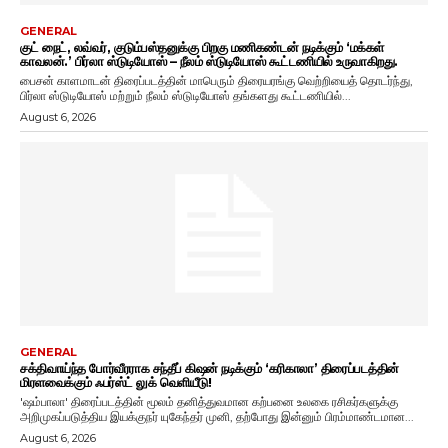
GENERAL
குட் நைட், லவ்வர், குடும்பஸ்தனுக்கு பிறகு மணிகண்டன் நடிக்கும் ‘மக்கள்
காவலன்.’ பிர்லா ஸ்டுடியோஸ் – நீலம் ஸ்டுடியோஸ் கூட்டணியில் உருவாகிறது.
பைசன் காளமாடன் திரைப்படத்தின் மாபெரும் திரையரங்கு வெற்றியைத் தொடர்ந்து,
பிர்லா ஸ்டுடியோஸ் மற்றும் நீலம் ஸ்டுடியோஸ் தங்களது கூட்டணியில்...
August 6, 2026
GENERAL
சக்திவாய்ந்த போர்வீரராக சந்தீப் கிஷன் நடிக்கும் ‘கரிகாலா’ திரைப்படத்தின்
மிரளவைக்கும் ஃபர்ஸ்ட் லுக் வெளியீடு!
'ஷம்பாலா' திரைப்படத்தின் மூலம் தனித்துவமான கற்பனை உலகை ரசிகர்களுக்கு
அறிமுகப்படுத்திய இயக்குநர் யுகேந்தர் முனி, தற்போது இன்னும் பிரம்மாண்டமான...
August 6, 2026