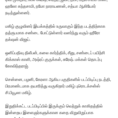
ஹலோ கந்தசாமி, நமோ நாராயணன், சத்யா ஆகியோர்
நடித்துள்ளனர்.
மகிழ் குழுவினர் இயக்கத்தில் உருவாகும் இந்த படத்திற்காக
தத்ரூபமாக சண்டை போட்டுள்ளார் வளர்ந்து வரும் ஹீரோ
தக்‌ஷன் விஜய்.
ஒளிப்பதிவு திலீபன், கலை கார்த்திக், சீனு, சண்டைப் பயிற்சி
கிக்காஸ் காளி, அஷ்ரப் குருக்கள், சுரேஷ். மக்கள் தொடர்பு
கோவிந்தராஜ்.
சென்னை, பழனி, கேரளா ஆகிய பகுதிகளில் படப்பிடிப்பு நடத்தி,
பிரமாண்டமாக தயாரித்து வருகிறார் மகிழ் புரொடக்சன்ஸ்
சி.பியூலா மகிழ்.
இறுதிக்கட்ட படப்பிடிப்பில் இருக்கும் வெற்றுக் காகிதத்தில்
இன்றைய இளைஞர்களுக்கான கதை விறுவிறுப்பாக