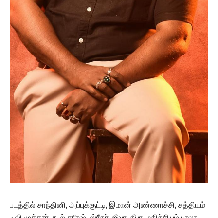
படத்தில் சாந்தினி, அப்புக்குட்டி, இமான் அண்ணாச்சி, சத்தியம்
டிவி முக்தார், கூல் சுரேஷ், ஸ்ரீதர், ஜீவா, தீபா, மதிச்சியம் பாலா,