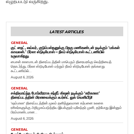
எழுதப்பட்டு வருகிறது.
LATEST ARTICLES
GENERAL
குட் நைட், லவ்வர், குடும்பஸ்தனுக்கு பிறகு மணிகண்டன் நடிக்கும் ‘மக்கள்
காவலன்.’ பிர்லா ஸ்டுடியோஸ் – நீலம் ஸ்டுடியோஸ் கூட்டணியில்
உருவாகிறது.
பைசன் காளமாடன் திரைப்படத்தின் மாபெரும் திரையரங்கு வெற்றியைத்
தொடர்ந்து, பிர்லா ஸ்டுடியோஸ் மற்றும் நீலம் ஸ்டுடியோஸ் தங்களது
கூட்டணியில்...
August 6, 2026
GENERAL
சக்திவாய்ந்த போர்வீரராக சந்தீப் கிஷன் நடிக்கும் ‘கரிகாலா’
திரைப்படத்தின் மிரளவைக்கும் ஃபர்ஸ்ட் லுக் வெளியீடு!
'ஷம்பாலா' திரைப்படத்தின் மூலம் தனித்துவமான கற்பனை உலகை
ரசிகர்களுக்கு அறிமுகப்படுத்திய இயக்குநர் யுகேந்தர் முனி, தற்போது இன்னும்
பிரம்மாண்டமான...
August 6, 2026
GENERAL