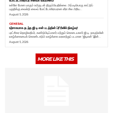
போட்டோகிராபர் சினிமா விமர்சனம்
உள்ளே போன யாரும் உயிருடன் திரும்பியதில்லை. அப்படியொரு காட்டுப்
பகுதிக்கு வைல்டு லைஃப் போட்டோகிராபரான வீரா சில அரிய...
August 5, 2026
GENERAL
உற்சாகமாக நடந்த ஜி டி என் படத்தின் ப்ரீ ரிலீஸ் நிகழ்வு!
புரட்சிகர தொழிலதிபர், கண்டுபிடிப்பாளர் மற்றும் கொடையாளர் ஜி.டி. நாயுடுவின்
வாழ்க்கையைக் கொண்டாடும் வாழ்க்கை வரலாற்றுப் படமான 'ஜிடிஎன்' இன்...
August 5, 2026
MORE LIKE THIS