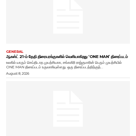
GENERAL
ஆகஸ்ட் 21-ம் தேதி திரையரங்குகளில் வெளியாகிறது ‘ONE MAN’ திரைப்படம்
உலகில் யாரும் செய்திடாத முயற்சியாக, சங்ககிரி ராஜ்குமாரின் பெரும் முயற்சியில்
ONE MAN திரைப்படம் உருவாகியுள்ளது. ஒரு திரைப்படத்திற்குத்...
August 8, 2026