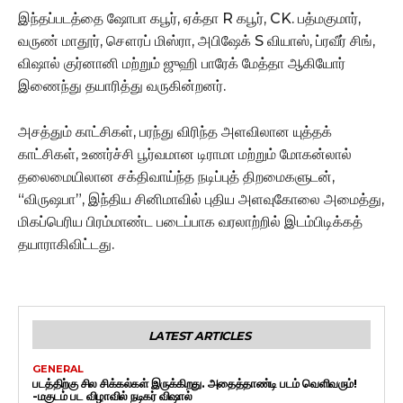
இந்தப்படத்தை ஷோபா கபூர், ஏக்தா R கபூர், CK. பத்மகுமார்,
வருண் மாதூர், சௌரப் மிஸ்ரா, அபிஷேக் S வியாஸ், ப்ரவீர் சிங்,
விஷால் குர்னானி மற்றும் ஜுஹி பாரேக் மேத்தா ஆகியோர்
இணைந்து தயாரித்து வருகின்றனர்.
அசத்தும் காட்சிகள், பரந்து விரிந்த அளவிலான யுத்தக்
காட்சிகள், உணர்ச்சி பூர்வமான டிராமா மற்றும் மோகன்லால்
தலைமையிலான சக்திவாய்ந்த நடிப்புத் திறமைகளுடன்,
“விருஷபா”, இந்திய சினிமாவில் புதிய அளவுகோலை அமைத்து,
மிகப்பெரிய பிரம்மாண்ட படைப்பாக வரலாற்றில் இடம்பிடிக்கத்
தயாராகிவிட்டது.
LATEST ARTICLES
GENERAL
படத்திற்கு சில சிக்கல்கள் இருக்கிறது. அதைத்தாண்டி படம் வெளிவரும்!
-மகுடம் பட விழாவில் நடிகர் விஷால்