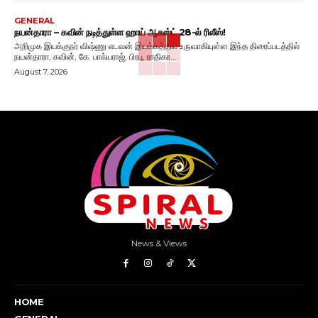
GENERAL
நயன்தாரா – கவின் நடித்துள்ள ஹாய் ஆகஸ்ட் 28-ல் ரிலீஸ்!
அறிமுக இயக்குநர் விஷ்ணு எடவன் இயக்கத்தில் உருவாகியுள்ள இந்த திரைப்படத்தில்
நயன்தாரா, கவின், கே. பாக்யராஜ், பிரபு, ராதிகா...
August 7, 2026
News & Views
HOME