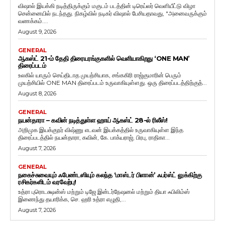
விஷால் இயக்கி நடித்திருக்கும் மகுடம் படத்தின் டிரெய்லர் வெளியீட்டு விழா
சென்னையில் நடந்தது. நிகழ்வில் நடிகர் விஷால் பேசியதாவது, "அனைவருக்கும்
வணக்கம்....
August 9, 2026
GENERAL
ஆகஸ்ட் 21-ம் தேதி திரையரங்குகளில் வெளியாகிறது ‘ONE MAN’
திரைப்படம்
உலகில் யாரும் செய்திடாத முயற்சியாக, சங்ககிரி ராஜ்குமாரின் பெரும்
முயற்சியில் ONE MAN திரைப்படம் உருவாகியுள்ளது. ஒரு திரைப்படத்திற்குத்...
August 8, 2026
GENERAL
நயன்தாரா – கவின் நடித்துள்ள ஹாய் ஆகஸ்ட் 28-ல் ரிலீஸ்!
அறிமுக இயக்குநர் விஷ்ணு எடவன் இயக்கத்தில் உருவாகியுள்ள இந்த
திரைப்படத்தில் நயன்தாரா, கவின், கே. பாக்யராஜ், பிரபு, ராதிகா...
August 7, 2026
GENERAL
நகைச்சுவையும் ஃபேண்டஸியும் கலந்த ‘மாஸ்டர் பிளான்’ ஃபர்ஸ்ட் லுக்கிற்கு
ரசிகர்களிடம் வரவேற்பு!
உத்ரா புரொடக்ஷன்ஸ் மற்றும் டிஜே இன்டர்நேஷனல் மற்றும் தியா ஃபிலிம்ஸ்
இணைந்து தயாரிக்க, செ. ஹரி உத்ரா எழுதி,...
August 7, 2026