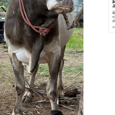
ந
அ
இ
ஏ
த
A