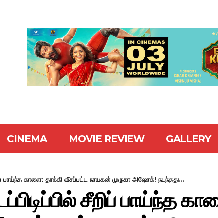
CINEMA
MOVIE REVIEW
GALLERY
சீறிப் பாய்ந்த காளை; தூக்கி வீசப்பட்ட நாயகன் முருகா அஷோக்! நடந்தது...
ப்பிடிப்பில் சீறிப் பாய்ந்த க