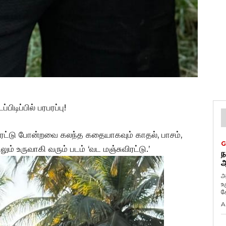
பிடிப்பில் பரபரப்பு!
ுவிரட்டு போன்றவை கலந்த கதையாகவும் காதல், பாசம்,
G
ும் உருவாகி வரும் படம் ‘வட மஞ்சுவிரட்டு.’
ந
ஆ
அ
உ
கே
A