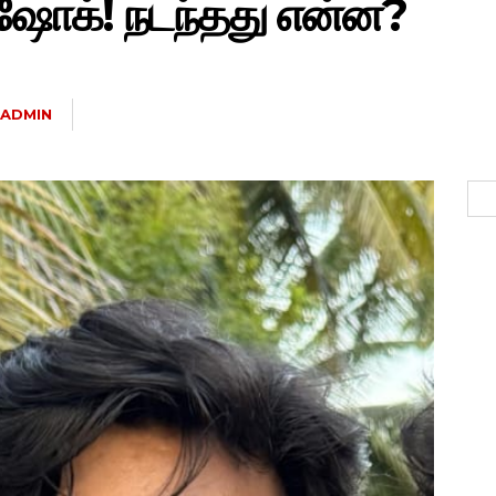
ஷோக்! நடந்தது என்ன?
ADMIN