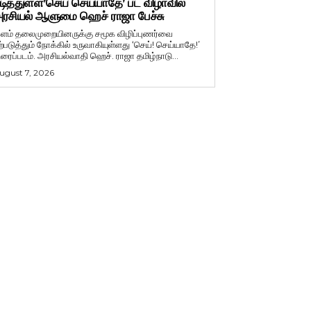
டித்துள்ள’செய் செய்யாதே’ பட விழாவில்
ரசியல் ஆளுமை ஹெச் ராஜா பேச்சு
ளம் தலைமுறையினருக்கு சமூக விழிப்புணர்வை
ற்படுத்தும் நோக்கில் உருவாகியுள்ளது ‘செய்! செய்யாதே!’
ிரைப்படம். அரசியல்வாதி ஹெச். ராஜா தமிழ்நாடு...
ugust 7, 2026