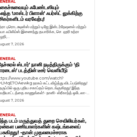
ENERAL
கைச்சுவையும் ஃபேண்டஸியும்
லந்த ‘மாஸ்டர் பிளான்’ ஃபர்ஸ்ட் லுக்கிற்கு
சிகர்களிடம் வரவேற்பு!
த்ரா புரொடக்ஷன்ஸ் மற்றும் டிஜே இன்டர்நேஷனல் மற்றும்
ியா ஃபிலிம்ஸ் இணைந்து தயாரிக்க, செ. ஹரி உத்ரா
ுதி,...
ugust 7, 2026
ENERAL
நேச்சுரல் ஸ்டார்’ நானி நடித்திருக்கும் ‘தி
ாரடைஸ்’ படத்தின் டீசர் வெளியீடு
ttps://www.youtube.com/watch?
=LMqE7OAewkg நரகம் கட்டவிழ்த்து விடப்படுகிறது!
ெருப்பில் ஒரு புதிய சகாப்தம் தொடங்குகிறது! இந்த
ெறியாட்டத்தை காணுங்கள்!- நானி- ஸ்ரீகாந்த் ஒடேலா-...
ugust 7, 2026
ENERAL
ந்த படம் மருத்துவத் துறை செவிலியர்கள்,
ுன்கள பணியாளர்களின் கஷ்டங்களைப்
ேசுகிறது! -தான் முதலமைச்சராக