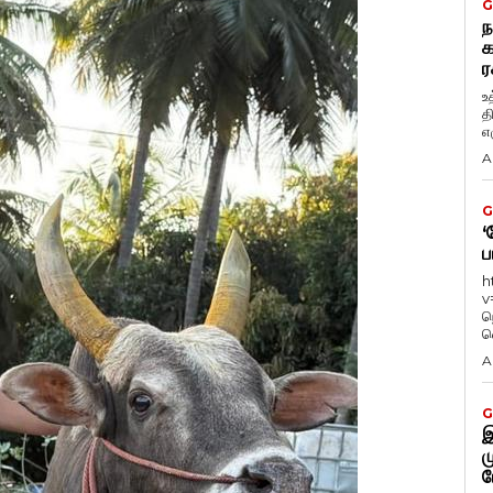
G
ந
க
ர
உ
த
எழ
A
G
‘
ப
h
v
ந
வ
A
G
இ
ம
ப