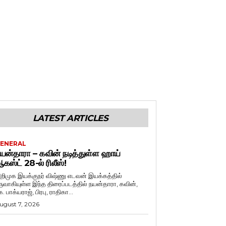
LATEST ARTICLES
ENERAL
யன்தாரா – கவின் நடித்துள்ள ஹாய்
கஸ்ட் 28-ல் ரிலீஸ்!
றிமுக இயக்குநர் விஷ்ணு எடவன் இயக்கத்தில்
ருவாகியுள்ள இந்த திரைப்படத்தில் நயன்தாரா, கவின்,
. பாக்யராஜ், பிரபு, ராதிகா...
ugust 7, 2026