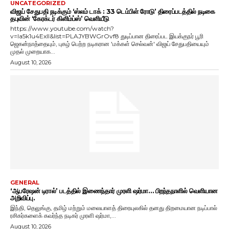
UNCATEGORIZED
விஜய் சேதுபதி நடிக்கும் ‘ஸ்லம் டாக் : 33 டெம்பிள் ரோடு’ திரைப்படத்தில் நடிகை
தபுவின் ‘கேரக்டர் கிளிம்ப்ஸ்’ வெளியீடு
https://www.youtube.com/watch?
v=Ia5k1u4ExlI&list=PLAJYBWGrOvf8 துடிப்பான திரைப்பட இயக்குநர் பூரி
ஜெகன்நாத்தையும், புகழ் பெற்ற நடிகரான 'மக்கள் செல்வன்' விஜய் சேதுபதியையும்
முதல் முறையாக...
August 10, 2026
GENERAL
‘ஆபரேஷன் டிரால்’ படத்தில் இணைந்தார் முரளி ஷர்மா… பிறந்தநாளில் வெளியான
அறிவிப்பு.
இந்தி, தெலுங்கு, தமிழ் மற்றும் மலையாளத் திரையுலகில் தனது திறமையான நடிப்பால்
ரசிகர்களைக் கவர்ந்த நடிகர் முரளி ஷர்மா,...
August 10, 2026