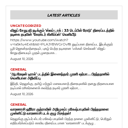
LATEST ARTICLES
UNCATEGORIZED
விஜய் சேதுபதி நடிக்கும் ‘ஸ்லம் டாக் : 33 டெம்பிள் ரோடு’ திரைப்படத்தில்
நடிகை தபுவின் ‘கேரக்டர் கிளிம்ப்ஸ்’ வெளியீடு
https://www.youtube.com/watch?
v=Ia5k1u4ExlI&list=PLAJYBWGrOvf8 துடிப்பான திரைப்பட இயக்குநர்
பூரி ஜெகன்நாத்தையும், புகழ் பெற்ற நடிகரான 'மக்கள் செல்வன்' விஜய்
சேதுபதியையும் முதல் முறையாக...
August 10, 2026
GENERAL
‘ஆபரேஷன் டிரால்’ படத்தில் இணைந்தார் முரளி ஷர்மா… பிறந்தநாளில்
வெளியான அறிவிப்பு.
இந்தி, தெலுங்கு, தமிழ் மற்றும் மலையாளத் திரையுலகில் தனது திறமையான
நடிப்பால் ரசிகர்களைக் கவர்ந்த நடிகர் முரளி ஷர்மா,...
August 10, 2026
GENERAL
வாரணாசி ஹீரோ ருத்ராவின் அறிமுகம்: மகேஷ்பாபுவின் பிறந்தநாளை
முன்னிட்டு வாரணாசி படக் குழு அசத்தல்!
தெலுங்கு சூப்பர் ஸ்டார் மகேஷ் பாபுவின் பிறந்த நாளை முன்னிட்டு, பெரிதும்
எதிர்பார்க்கப்படும் காவிய திரைப்படமான 'வாரணாசி' படக்குழு...