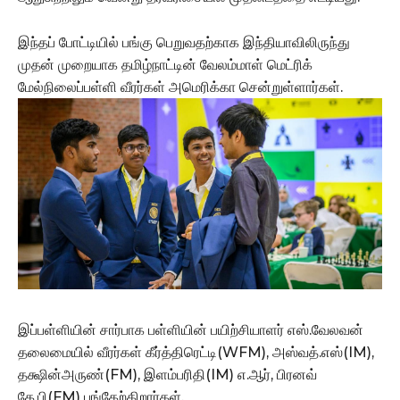
இந்தப் போட்டியில் பங்கு பெறுவதற்காக இந்தியாவிலிருந்து
முதன் முறையாக தமிழ்நாட்டின் வேலம்மாள் மெட்ரிக்
மேல்நிலைப்பள்ளி‌ வீரர்கள் அமெரிக்கா சென்றுள்ளார்கள்.
இப்பள்ளியின்‌ சார்பாக பள்ளியின் பயிற்சியாளர்‌ எஸ்.வேலவன்‌
தலைமையில் வீரர்கள் கீர்த்தி‌ரெட்டி(WFM), அஸ்வத்.எஸ்(IM),
தக்ஷின்அருண்(FM), இளம்பரிதி(IM) எ.ஆர், பிரனவ்
கே.பி(FM) பங்கேற்கிறார்கள்.