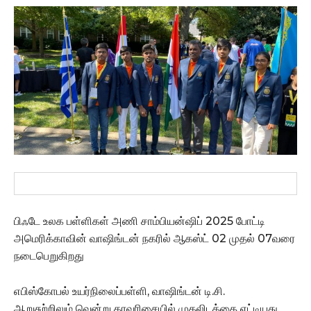
பிஃடே உலக பள்ளிகள் அணி சாம்பியன்ஷிப் 2025 போட்டி
அமெரிக்காவின்‌ வாஷிங்டன் நகரில் ஆகஸ்ட் 02 முதல்‌ 07வரை
நடைபெறுகிறது
எபிஸ்கோபல் உயர்நிலைப்பள்ளி, வாஷிங்டன் டி.சி.
ஆறுசுற்றிலும் வென்று தரவரிசையில் முதலிடத்தை எட்டியது.