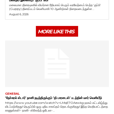
மலையாள திரையுலகில் விமர்சன ரீதியாகப் பெரும் வரவேற்பைப் பெற்ற ‘குப்பி’
(Guppy) திரைப்படம் வெளியாகி 10 ஆண்டுகள் நிறைவடைந்துள்ள...
August 6, 2026
MORE LIKE THIS
GENERAL
‘நேச்சுரல் ஸ்டார்’ நானி நடித்திருக்கும் ‘தி பாரடைஸ்’ படத்தின் டீசர் வெளியீடு
https://www.youtube.com/watch?v=LMqE7OAewkg நரகம் கட்டவிழ்த்து
விடப்படுகிறது! நெருப்பில் ஒரு புதிய சகாப்தம் தொடங்குகிறது! இந்த வெறியாட்டத்தை
காணுங்கள்!- நானி- ஸ்ரீகாந்த் ஒடேலா-...