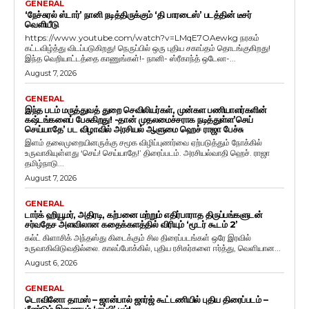
GENERAL
‘நேச்சுரல் ஸ்டார்’ நானி நடித்திருக்கும் ‘தி பாரடைஸ்’ படத்தின் டீசர்
வெளியீடு
https://www.youtube.com/watch?v=LMqE7OAewkg நரகம்
கட்டவிழ்த்து விடப்படுகிறது! நெருப்பில் ஒரு புதிய சகாப்தம் தொடங்குகிறது!
இந்த வெறியாட்டத்தை காணுங்கள்!- நானி- ஸ்ரீகாந்த் ஒடேலா-...
August 7, 2026
GENERAL
இந்த படம் மருத்துவத் துறை செவிலியர்கள், முன்கள பணியாளர்களின்
கஷ்டங்களைப் பேசுகிறது! -தான் முதலமைச்சராக நடித்துள்ள’செய்
செய்யாதே’ பட விழாவில் அரசியல் ஆளுமை ஹெச் ராஜா பேச்சு
இளம் தலைமுறையினருக்கு சமூக விழிப்புணர்வை ஏற்படுத்தும் நோக்கில்
உருவாகியுள்ளது ‘செய்! செய்யாதே!’ திரைப்படம். அரசியல்வாதி ஹெச். ராஜா
தமிழ்நாடு...
August 7, 2026
GENERAL
டார்க் ஹியூமர், அதிரடி, கற்பனை மற்றும் எதிர்பாராத திருப்பங்களுடன்
சர்வதேச அளவிலான கதைக்களத்தில் விரியும் ‘மூடர் கூடம் 2’
கல்ட் கிளாசிக் அந்தஸ்து கிடைக்கும் சில திரைப்படங்கள் ஒரே இரவில்
உருவாகிவிடுவதில்லை. காலப்போக்கில், புதிய ரசிகர்களை ஈர்த்து, வெளியான...
August 6, 2026
GENERAL
டொவினோ தாமஸ் – ஜான்பால் ஜார்ஜ் கூட்டணியில் புதிய திரைப்படம் –
மீண்டும் இணையும் ‘குப்பி’ டீம்!