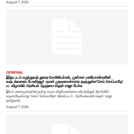
August 7, 2026
GENERAL
இந்த படம் மருத்துவத் துறை செவிலியர்கள், முன்கள பணியாளர்களின்
கஷ்டங்களைப் பேசுகிறது! -தான் முதலமைச்சராக நடித்துள்ள’செய் செய்யாதே’
பட விழாவில் அரசியல் ஆளுமை ஹெச் ராஜா பேச்சு
இளம் தலைமுறையினருக்கு சமூக விழிப்புணர்வை ஏற்படுத்தும் நோக்கில்
உருவாகியுள்ளது ‘செய்! செய்யாதே!’ திரைப்படம். அரசியல்வாதி ஹெச். ராஜா
தமிழ்நாடு...
August 7, 2026