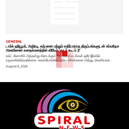
GENERAL
டார்க் ஹியூமர், அதிரடி, கற்பனை மற்றும் எதிர்பாராத திருப்பங்களுடன் சர்வதேச
அளவிலான கதைக்களத்தில் விரியும் ‘மூடர் கூடம் 2’
கல்ட் கிளாசிக் அந்தஸ்து கிடைக்கும் சில திரைப்படங்கள் ஒரே இரவில்
உருவாகிவிடுவதில்லை. காலப்போக்கில், புதிய ரசிகர்களை ஈர்த்து, வெளியான...
August 6, 2026