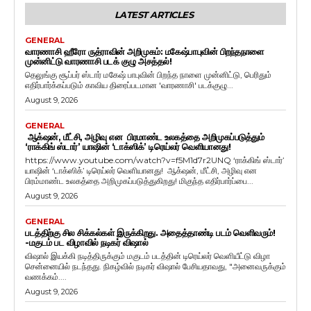
LATEST ARTICLES
GENERAL
வாரணாசி ஹீரோ ருத்ராவின் அறிமுகம்: மகேஷ்பாபுவின் பிறந்தநாளை
முன்னிட்டு வாரணாசி படக் குழு அசத்தல்!
தெலுங்கு சூப்பர் ஸ்டார் மகேஷ் பாபுவின் பிறந்த நாளை முன்னிட்டு, பெரிதும்
எதிர்பார்க்கப்படும் காவிய திரைப்படமான 'வாரணாசி' படக்குழு...
August 9, 2026
GENERAL
ஆக்‌ஷன், மீட்சி, அழிவு என பிரமாண்ட உலகத்தை அறிமுகப்படுத்தும்
‘ராக்கிங் ஸ்டார்’ யாஷின் ‘டாக்ஸிக்’ டிரெய்லர் வெளியானது!
https://www.youtube.com/watch?v=f5M1d7r2UNQ ‘ராக்கிங் ஸ்டார்’
யாஷின் ‘டாக்ஸிக்’ டிரெய்லர் வெளியானது! ஆக்‌ஷன், மீட்சி, அழிவு என
பிரம்மாண்ட உலகத்தை அறிமுகப்படுத்துகிறது! மிகுந்த எதிர்பார்ப்பை...
August 9, 2026
GENERAL
படத்திற்கு சில சிக்கல்கள் இருக்கிறது. அதைத்தாண்டி படம் வெளிவரும்!
-மகுடம் பட விழாவில் நடிகர் விஷால்
விஷால் இயக்கி நடித்திருக்கும் மகுடம் படத்தின் டிரெய்லர் வெளியீட்டு விழா
சென்னையில் நடந்தது. நிகழ்வில் நடிகர் விஷால் பேசியதாவது, "அனைவருக்கும்
வணக்கம்....
August 9, 2026