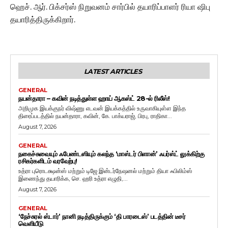
ஹெச். ஆர். பிக்சர்ஸ் நிறுவனம் சார்பில் தயாரிப்பாளர் ரியா ஷிபு
தயாரித்திருக்கிறார்.
LATEST ARTICLES
GENERAL
நயன்தாரா – கவின் நடித்துள்ள ஹாய் ஆகஸ்ட் 28-ல் ரிலீஸ்!
அறிமுக இயக்குநர் விஷ்ணு எடவன் இயக்கத்தில் உருவாகியுள்ள இந்த
திரைப்படத்தில் நயன்தாரா, கவின், கே. பாக்யராஜ், பிரபு, ராதிகா...
August 7, 2026
GENERAL
நகைச்சுவையும் ஃபேண்டஸியும் கலந்த ‘மாஸ்டர் பிளான்’ ஃபர்ஸ்ட் லுக்கிற்கு
ரசிகர்களிடம் வரவேற்பு!
உத்ரா புரொடக்ஷன்ஸ் மற்றும் டிஜே இன்டர்நேஷனல் மற்றும் தியா ஃபிலிம்ஸ்
இணைந்து தயாரிக்க, செ. ஹரி உத்ரா எழுதி,...
August 7, 2026
GENERAL
‘நேச்சுரல் ஸ்டார்’ நானி நடித்திருக்கும் ‘தி பாரடைஸ்’ படத்தின் டீசர்
வெளியீடு