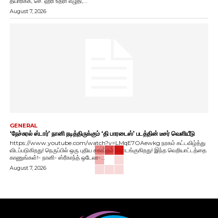
தயாரிக்க, செ. ஹரி உத்ரா எழுதி,...
August 7, 2026
GENERAL
‘நேச்சுரல் ஸ்டார்’ நானி நடித்திருக்கும் ‘தி பாரடைஸ்’ படத்தின் டீசர் வெளியீடு
https://www.youtube.com/watch?v=LMqE7OAewkg நரகம் கட்டவிழ்த்து
விடப்படுகிறது! நெருப்பில் ஒரு புதிய சகாப்தம் தொடங்குகிறது! இந்த வெறியாட்டத்தை
காணுங்கள்!- நானி- ஸ்ரீகாந்த் ஒடேலா-...
August 7, 2026