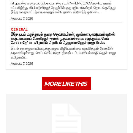
https://www.youtube.com/watch?v=LMqE7OAewkg நரகம்
கட்டவிழ்த்து விடப்படுகிறது! நெருப்பில் ஒரு புதிய சகாப்தம் தொடங்குகிறது!
இந்த வெறியாட்டத்தை காணுங்கள்!- நானி- ஸ்ரீகாந்த் ஒடேலா-...
August 7, 2026
GENERAL
இந்த படம் மருத்துவத் துறை செவிலியர்கள், முன்கள பணியாளர்களின்
கஷ்டங்களைப் பேசுகிறது! -தான் முதலமைச்சராக நடித்துள்ள’செய்
செய்யாதே’ பட விழாவில் அரசியல் ஆளுமை ஹெச் ராஜா பேச்சு
இளம் தலைமுறையினருக்கு சமூக விழிப்புணர்வை ஏற்படுத்தும் நோக்கில்
உருவாகியுள்ளது ‘செய்! செய்யாதே!’ திரைப்படம். அரசியல்வாதி ஹெச். ராஜா
தமிழ்நாடு...
August 7, 2026
MORE LIKE THIS