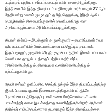
படத்தைப் பற்றிய எதிர்பார்ப்பையும் எகிற வைத்திருக்கிறது.
இந்நிலையில் இந்த திரைப்படம் எதிர்வரும் மார்ச் மாதம் 27 ஆம்
தேதியன்று உலகம் முழுவதும் தமிழ், தெலுங்கு, இந்தி ஆகிய
மொழிகளில் திரையரங்குகளில் வெளியாகிறது என
அதிகாரப்பூர்வமாக அறிவிக்கப்பட்டிருக்கிறது.
சீயான் விக்ரம் – இயக்குநர் அருண்குமார் – தயாரிப்பாளர் ரியா
ஷிபு கூட்டணியில் பிரம்மாண்டமான பட்ஜெட்டில் தயாராகி
இருப்பதாலும், முதலில் ‘வீர தீர சூரன் படத்தின் இரண்டாம் பாகம்
வெளியாவதாலும் படத்தைப் பற்றிய எதிர்பார்ப்பு
ரசிகர்களிடத்திலும், திரையுலக வணிகர்களிடத்திலும்
ஏற்பட்டிருக்கிறது.
தேனி ஈஸ்வர் ஒளிப்பதிவு செய்திருக்கும் இந்த திரைப்படத்திற்கு
ஜீ‌. வி. பிரகாஷ் குமார் இசையமைத்திருக்கிறார். ஜி.கே.
பிரசன்னா படத்தொகுப்பு பணிகளை மேற்கொள்ள, சி. எஸ்.
பாலச்சந்தர் கலை இயக்கத்தை கவனித்திருக்கிறார். ஆக்சன்
திரில்லர் என்டர்டெய்னராக தயாராகும் இந்த திரைப்படத்தை