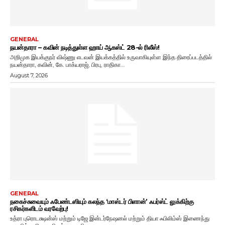
GENERAL
நயன்தாரா – கவின் நடித்துள்ள ஹாய் ஆகஸ்ட் 28-ல் ரிலீஸ்!
அறிமுக இயக்குநர் விஷ்ணு எடவன் இயக்கத்தில் உருவாகியுள்ள இந்த திரைப்படத்தில்
நயன்தாரா, கவின், கே. பாக்யராஜ், பிரபு, ராதிகா...
August 7, 2026
GENERAL
நகைச்சுவையும் ஃபேண்டஸியும் கலந்த ‘மாஸ்டர் பிளான்’ ஃபர்ஸ்ட் லுக்கிற்கு
ரசிகர்களிடம் வரவேற்பு!
உத்ரா புரொடக்ஷன்ஸ் மற்றும் டிஜே இன்டர்நேஷனல் மற்றும் தியா ஃபிலிம்ஸ் இணைந்து