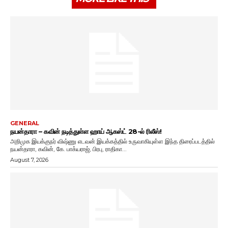
GENERAL
நயன்தாரா – கவின் நடித்துள்ள ஹாய் ஆகஸ்ட் 28-ல் ரிலீஸ்!
அறிமுக இயக்குநர் விஷ்ணு எடவன் இயக்கத்தில் உருவாகியுள்ள இந்த திரைப்படத்தில்
நயன்தாரா, கவின், கே. பாக்யராஜ், பிரபு, ராதிகா...
August 7, 2026