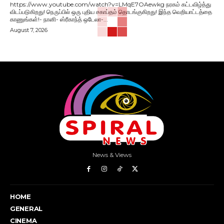
https://www.youtube.com/watch?v=LMqE7OAewkg நரகம் கட்டவிழ்த்து
விடப்படுகிறது! நெருப்பில் ஒரு புதிய சகாப்தம் தொடங்குகிறது! இந்த வெறியாட்டத்தை
காணுங்கள்!- நானி- ஸ்ரீகாந்த் ஒடேலா-...
August 7, 2026
News & Views
HOME
GENERAL
CINEMA