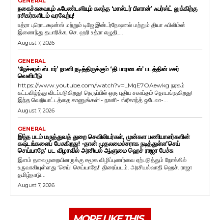
GENERAL
நகைச்சுவையும் ஃபேண்டஸியும் கலந்த ‘மாஸ்டர் பிளான்’ ஃபர்ஸ்ட் லுக்கிற்கு
ரசிகர்களிடம் வரவேற்பு!
உத்ரா புரொடக்ஷன்ஸ் மற்றும் டிஜே இன்டர்நேஷனல் மற்றும் தியா ஃபிலிம்ஸ்
இணைந்து தயாரிக்க, செ. ஹரி உத்ரா எழுதி,...
August 7, 2026
GENERAL
‘நேச்சுரல் ஸ்டார்’ நானி நடித்திருக்கும் ‘தி பாரடைஸ்’ படத்தின் டீசர்
வெளியீடு
https://www.youtube.com/watch?v=LMqE7OAewkg நரகம்
கட்டவிழ்த்து விடப்படுகிறது! நெருப்பில் ஒரு புதிய சகாப்தம் தொடங்குகிறது!
இந்த வெறியாட்டத்தை காணுங்கள்!- நானி- ஸ்ரீகாந்த் ஒடேலா-...
August 7, 2026
GENERAL
இந்த படம் மருத்துவத் துறை செவிலியர்கள், முன்கள பணியாளர்களின்
கஷ்டங்களைப் பேசுகிறது! -தான் முதலமைச்சராக நடித்துள்ள’செய்
செய்யாதே’ பட விழாவில் அரசியல் ஆளுமை ஹெச் ராஜா பேச்சு
இளம் தலைமுறையினருக்கு சமூக விழிப்புணர்வை ஏற்படுத்தும் நோக்கில்
உருவாகியுள்ளது ‘செய்! செய்யாதே!’ திரைப்படம். அரசியல்வாதி ஹெச். ராஜா
தமிழ்நாடு...
August 7, 2026
MORE LIKE THIS