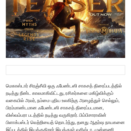
மெகாஸ்டார் சிரஞ்சீவி ஒரு ஃபேண்டஸி சாகசத் திரைப்படத்தில்
நடித்து நீண்ட காலமாகிவிட்டது, ரசிகர்களை மகிழ்விக்கும்
வகையில் அவர், நம்மை புதிய உலகிற்கு அழைத்துச் செல்லும்,
பிரம்மாண்டமான ஃபேண்டஸி சாகசத் திரைப்படமான,
விஸ்வம்பரா படத்தில் நடித்து வருகிறார். பிம்பிசாராவின்
பிளாக்பஸ்டர் வெற்றியைத் தொடர்ந்து, தனது ஆதர்ஷ நாயகனை
இப்படத்தில் இயக்குகிறார் இயக்குநர் வசிஷ்டா. முன்னணி