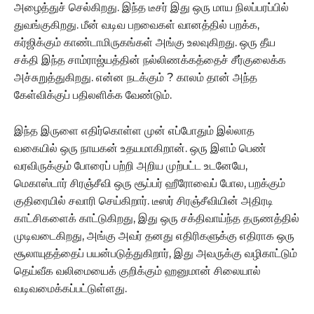
அழைத்துச் செல்கிறது. இந்த டீசர் இது ஒரு மாய நிலப்பரப்பில்
துவங்குகிறது. மீன் வடிவ பறவைகள் வானத்தில் பறக்க,
கர்ஜிக்கும் காண்டாமிருகங்கள் அங்கு உலவுகிறது. ஒரு தீய
சக்தி இந்த சாம்ராஜ்யத்தின் நல்லிணக்கத்தைச் சீர்குலைக்க
அச்சுறுத்துகிறது. என்ன நடக்கும் ? காலம் தான் அந்த
கேள்விக்குப் பதிலளிக்க வேண்டும்.
இந்த இருளை எதிர்கொள்ள முன் எப்போதும் இல்லாத
வகையில் ஒரு நாயகன் உதயமாகிறான். ஒரு இளம் பெண்
வரவிருக்கும் போரைப் பற்றி அறிய முற்பட்ட உடனேயே,
மெகாஸ்டார் சிரஞ்சீவி ஒரு சூப்பர் ஹீரோவைப் போல, பறக்கும்
குதிரையில் சவாரி செய்கிறார். டீஸர் சிரஞ்சீவியின் அதிரடி
காட்சிகளைக் காட்டுகிறது, இது ஒரு சக்திவாய்ந்த தருணத்தில்
முடிவடைகிறது, அங்கு அவர் தனது எதிரிகளுக்கு எதிராக ஒரு
சூலாயுதத்தைப் பயன்படுத்துகிறார், இது அவருக்கு வழிகாட்டும்
தெய்வீக வலிமையைக் குறிக்கும் ஹனுமான் சிலையால்
வடிவமைக்கப்பட்டுள்ளது.