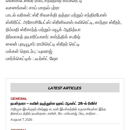
வெங்கடேஸ்வர ராவ், சந்தோஷ் காமிரெட்டி
வசனங்கள்: சாய் மாதவ் புர்ரா
பாடல் வரிகள்: ஸ்ரீ சிவசக்தி தத்தா மற்றும் சந்திரபோஸ்
ஸ்கிரிப்ட் அசோசியேட்ஸ்: ஸ்ரீனிவாஸ் கவிரெட்டி, காந்தா ஸ்ரீதர்,
நிம்மதி ஸ்ரீகாந்த் மற்றும் மயூக் ஆதித்யா
நிர்வாகத் தயாரிப்பாளர்: கார்த்திக் சபரீஷ்
லைன் புரடியூசர்: ராமிரெட்டி ஸ்ரீதர் ரெட்டி
மக்கள் தொடர்பு : யுவராஜ்
மார்க்கெட்டிங் : ஃபர்ஸ்ட் ஷோ
LATEST ARTICLES
GENERAL
நயன்தாரா – கவின் நடித்துள்ள ஹாய் ஆகஸ்ட் 28-ல் ரிலீஸ்!
அறிமுக இயக்குநர் விஷ்ணு எடவன் இயக்கத்தில் உருவாகியுள்ள இந்த
திரைப்படத்தில் நயன்தாரா, கவின், கே. பாக்யராஜ், பிரபு, ராதிகா...
August 7, 2026