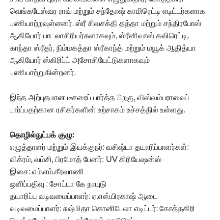
வெங்கடேஸ்வர ராவ் மற்றும் சந்தோஷ் காமிரெட்டி எடிட்டர்களாக
பணியாற்றவுள்ளனர். ஸ்ரீ சிவசக்தி தத்தா மற்றும் சந்திரபோஸ்
ஆகியோர் பாடலாசிரியர்களாகவும், ஸ்ரீனிவாஸ் கவிரெட்டி,
காந்தா ஸ்ரீதர், நிம்மகத்தா ஸ்ரீகாந்த் மற்றும் மயூக் ஆதித்யா
ஆகியோர் ஸ்கிரிப்ட் அசோசியேட்டுகளாகவும்
பணியாற்றுகின்றனர்.
இந்த அற்புதமான டீசரைப் பார்த்த பிறகு, விஸ்வம்பராவைப்
பார்ப்பதற்கான ரசிகர்களின் உற்சாகம் உச்சத்தில் உள்ளது.
தொழில்நுட்பக் குழு:
எழுத்தாளர் மற்றும் இயக்குநர்: வசிஷ்டா தயாரிப்பாளர்கள்:
விக்ரம், வம்சி, பிரமோத் பேனர்: UV கிரியேஷன்ஸ்
இசை: எம்.எம்.கீரவாணி
ஒளிப்பதிவு : சோட்டா கே நாயுடு
தயாரிப்பு வடிவமைப்பாளர்: ஏ.எஸ்.பிரகாஷ் ஆடை
வடிவமைப்பாளர்: சுஷ்மிதா கொனிடேலா எடிட்டர்: கோத்தகிரி