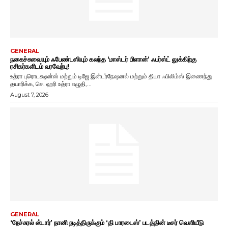
GENERAL
நகைச்சுவையும் ஃபேண்டஸியும் கலந்த ‘மாஸ்டர் பிளான்’ ஃபர்ஸ்ட் லுக்கிற்கு
ரசிகர்களிடம் வரவேற்பு!
உத்ரா புரொடக்ஷன்ஸ் மற்றும் டிஜே இன்டர்நேஷனல் மற்றும் தியா ஃபிலிம்ஸ் இணைந்து
தயாரிக்க, செ. ஹரி உத்ரா எழுதி,...
August 7, 2026
GENERAL
‘நேச்சுரல் ஸ்டார்’ நானி நடித்திருக்கும் ‘தி பாரடைஸ்’ படத்தின் டீசர் வெளியீடு