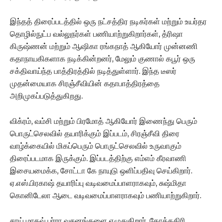
இந்தத் திரைப்படத்தில் ஒரு நட்சத்திர நடிகர்கள் மற்றும் உயர்தர
தொழில்நுட்ப வல்லுநர்கள் பணியாற்றுகிறார்கள், த்ரிஷா
கிருஷ்ணன் மற்றும் ஆஷிகா ரங்கநாத் ஆகியோர் முன்னணி
கதாநாயகிகளாக நடிக்கின்றனர், மேலும் குணால் கபூர் ஒரு
சக்திவாய்ந்த பாத்திரத்தில் நடித்துள்ளார். இந்த டீஸர்
முதன்மையாக சிரஞ்சீவியின் கதாபாத்திரத்தை
அறிமுகப்படுத்துகிறது.
விக்ரம், வம்சி மற்றும் பிரமோத் ஆகியோர் இணைந்து பெரும்
பொருட்செலவில் தயாரிக்கும் இப்படம், சிரஞ்சீவி திரை
வாழ்க்கையில் மிகப்பெரும் பொருட்செலவில் உருவாகும்
திரைப்படமாக இருக்கும். இப்படத்திற்கு எம்எம் கீரவாணி
இசையமைக்க, சோட்டா கே நாயுடு ஒளிப்பதிவு செய்கிறார்.
ஏ.எஸ்.பிரகாஷ் தயாரிப்பு வடிவமைப்பாளராகவும், சுஷ்மிதா
கொனிடேலா ஆடை வடிவமைப்பாளராகவும் பணியாற்றுகிறார்.
சாய் மாதவ் புர்ரா வசனங்களை எழுதுகிறார், கோத்தகிரி