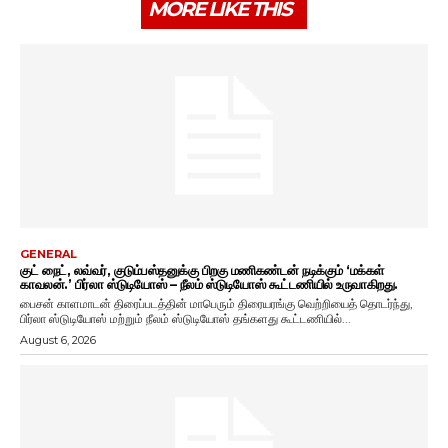
MORE LIKE THIS
GENERAL
குட் நைட், லவ்வர், குடும்பஸ்தனுக்கு பிறகு மணிகண்டன் நடிக்கும் ‘மக்கள்
காவலன்.’ பிர்லா ஸ்டுடியோஸ் – நீலம் ஸ்டுடியோஸ் கூட்டணியில் உருவாகிறது.
பைசன் காளமாடன் திரைப்படத்தின் மாபெரும் திரையரங்கு வெற்றியைத் தொடர்ந்து,
பிர்லா ஸ்டுடியோஸ் மற்றும் நீலம் ஸ்டுடியோஸ் தங்களது கூட்டணியில்...
August 6, 2026