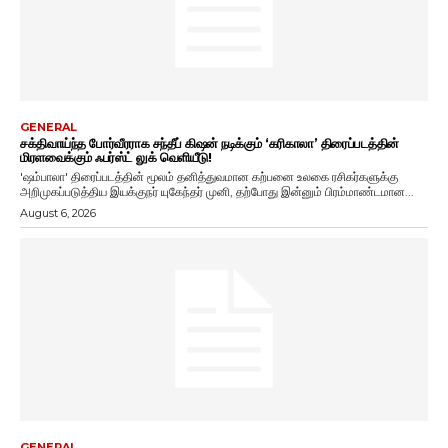
GENERAL
சக்திவாய்ந்த போர்வீரராக சந்தீப் கிஷன் நடிக்கும் ‘கரிகாலா’ திரைப்படத்தின்
மிரளவைக்கும் ஃபர்ஸ்ட் லுக் வெளியீடு!
'ஷம்பாலா' திரைப்படத்தின் மூலம் தனித்துவமான கற்பனை உலகை ரசிகர்களுக்கு
அறிமுகப்படுத்திய இயக்குநர் யுகேந்தர் முனி, தற்போது இன்னும் பிரம்மாண்டமான...
August 6, 2026
GENERAL