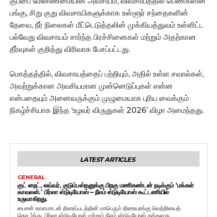
குப்பை மேலாண்மையின் அவசியம், விவசாயத்தில் பெண்களின்
பங்கு, சிறு குறு விவசாயிகளுக்காக உள்ளூர் சந்தைகளின்
தேவை, நீர் நிலைகள் மீட்டெடுத்தலின் முக்கியத்துவம் உள்ளிட்ட
பல்வேறு விவசாயம் சார்ந்த பிரச்சினைகள் மற்றும் அதற்கான
தீர்வுகள் குறித்து விரிவாக பேசப்பட்டது.
மொத்தத்தில், விவசாயத்தைப் பற்றியும், அதில் உள்ள சவால்கள்,
அவற்றுக்கான அவசியமான முன்னெடுப்புகள் என்ன
என்பதையும் அனைவருக்கும் முழுமையாக புரிய வைக்கும்
நிகழ்ச்சியாக இந்த ‘உழவர் விருதுகள் 2026’ விழா அமைந்தது.
LATEST ARTICLES
GENERAL
குட் நைட், லவ்வர், குடும்பஸ்தனுக்கு பிறகு மணிகண்டன் நடிக்கும் ‘மக்கள்
காவலன்.’ பிர்லா ஸ்டுடியோஸ் – நீலம் ஸ்டுடியோஸ் கூட்டணியில்
உருவாகிறது.
பைசன் காளமாடன் திரைப்படத்தின் மாபெரும் திரையரங்கு வெற்றியைத்
தொடர்ந்து, பிர்லா ஸ்டுடியோஸ் மற்றும் நீலம் ஸ்டுடியோஸ் தங்களது