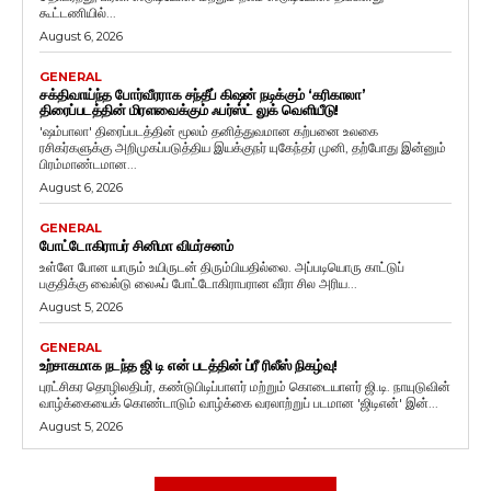
கூட்டணியில்...
August 6, 2026
GENERAL
சக்திவாய்ந்த போர்வீரராக சந்தீப் கிஷன் நடிக்கும் ‘கரிகாலா’
திரைப்படத்தின் மிரளவைக்கும் ஃபர்ஸ்ட் லுக் வெளியீடு!
'ஷம்பாலா' திரைப்படத்தின் மூலம் தனித்துவமான கற்பனை உலகை
ரசிகர்களுக்கு அறிமுகப்படுத்திய இயக்குநர் யுகேந்தர் முனி, தற்போது இன்னும்
பிரம்மாண்டமான...
August 6, 2026
GENERAL
போட்டோகிராபர் சினிமா விமர்சனம்
உள்ளே போன யாரும் உயிருடன் திரும்பியதில்லை. அப்படியொரு காட்டுப்
பகுதிக்கு வைல்டு லைஃப் போட்டோகிராபரான வீரா சில அரிய...
August 5, 2026
GENERAL
உற்சாகமாக நடந்த ஜி டி என் படத்தின் ப்ரீ ரிலீஸ் நிகழ்வு!
புரட்சிகர தொழிலதிபர், கண்டுபிடிப்பாளர் மற்றும் கொடையாளர் ஜி.டி. நாயுடுவின்
வாழ்க்கையைக் கொண்டாடும் வாழ்க்கை வரலாற்றுப் படமான 'ஜிடிஎன்' இன்...
August 5, 2026