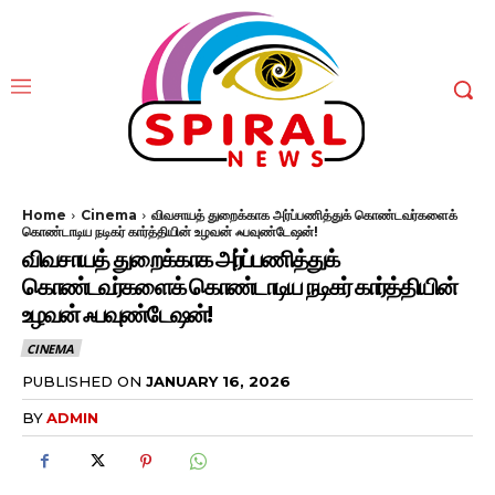
Home
Cinema
விவசாயத் துறைக்காக அர்ப்பணித்துக் கொண்டவர்களைக்
கொண்டாடிய நடிகர் கார்த்தியின் உழவன் ஃபவுண்டேஷன்!
விவசாயத் துறைக்காக அர்ப்பணித்துக்
கொண்டவர்களைக் கொண்டாடிய நடிகர் கார்த்தியின்
உழவன் ஃபவுண்டேஷன்!
CINEMA
PUBLISHED ON
JANUARY 16, 2026
BY
ADMIN