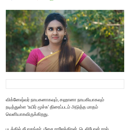
விக்னேஷ்வர் நாயகனாகவும், சஹானா நாயகியாகவும்
நடித்துள்ள ‘உயிர் மூச்சு’ திரைப்படம் அடுத்த மாதம்
வெளியாகவிருக்கிறது.
படத்தில் தீபாசங்கர், மீசை ராஜேந்திரன், டெலிபோன் ராஜ்,