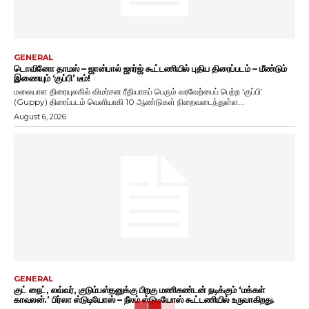
GENERAL
டொவினோ தாமஸ் – ஜான்பால் ஜார்ஜ் கூட்டணியில் புதிய திரைப்படம் – மீண்டும்
இணையும் ‘குப்பி’ டீம்!
மலையாள திரையுலகில் விமர்சன ரீதியாகப் பெரும் வரவேற்பைப் பெற்ற ‘குப்பி’
(Guppy) திரைப்படம் வெளியாகி 10 ஆண்டுகள் நிறைவடைந்துள்ள...
August 6, 2026
GENERAL
குட் நைட், லவ்வர், குடும்பஸ்தனுக்கு பிறகு மணிகண்டன் நடிக்கும் ‘மக்கள்
காவலன்.’ பிர்லா ஸ்டுடியோஸ் – நீலம் ஸ்டுடியோஸ் கூட்டணியில் உருவாகிறது.