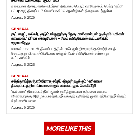
மலையாள திரையுலகில் விமர்சன ரீதியாகப் பெரும் வரவேற்பைப் பெற்ற ‘குப்பி’
(Guppy) திரைப்படம் வெளியாகி 10 ஆண்டுகள் நிறைவடைந்துள்ள...
August 6, 2026
GENERAL
குட் நைட், லவ்வர், குடும்பஸ்தனுக்கு பிறகு மணிகண்டன் நடிக்கும் ‘மக்கள்
காவலன்.’ பிர்லா ஸ்டுடியோஸ் – நீலம் ஸ்டுடியோஸ் கூட்டணியில்
உருவாகிறது.
பைசன் காளமாடன் திரைப்படத்தின் மாபெரும் திரையரங்கு வெற்றியைத்
தொடர்ந்து, பிர்லா ஸ்டுடியோஸ் மற்றும் நீலம் ஸ்டுடியோஸ் தங்களது
கூட்டணியில்...
August 6, 2026
GENERAL
சக்திவாய்ந்த போர்வீரராக சந்தீப் கிஷன் நடிக்கும் ‘கரிகாலா’
திரைப்படத்தின் மிரளவைக்கும் ஃபர்ஸ்ட் லுக் வெளியீடு!
'ஷம்பாலா' திரைப்படத்தின் மூலம் தனித்துவமான கற்பனை உலகை
ரசிகர்களுக்கு அறிமுகப்படுத்திய இயக்குநர் யுகேந்தர் முனி, தற்போது இன்னும்
பிரம்மாண்டமான...
August 6, 2026
MORE LIKE THIS