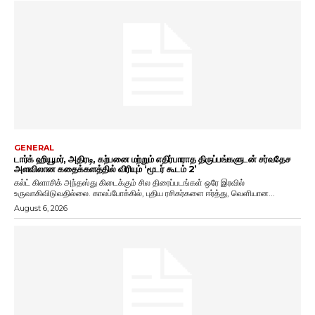
GENERAL
டார்க் ஹியூமர், அதிரடி, கற்பனை மற்றும் எதிர்பாராத திருப்பங்களுடன் சர்வதேச
அளவிலான கதைக்களத்தில் விரியும் ‘மூடர் கூடம் 2’
கல்ட் கிளாசிக் அந்தஸ்து கிடைக்கும் சில திரைப்படங்கள் ஒரே இரவில்
உருவாகிவிடுவதில்லை. காலப்போக்கில், புதிய ரசிகர்களை ஈர்த்து, வெளியான...
August 6, 2026