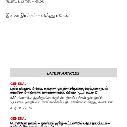
நடனப் பயிற்சி – கமல்
இணை இயக்கம் – விஷ்ணு மகேஷ்
LATEST ARTICLES
GENERAL
டார்க் ஹியூமர், அதிரடி, கற்பனை மற்றும் எதிர்பாராத திருப்பங்களுடன்
சர்வதேச அளவிலான கதைக்களத்தில் விரியும் ‘மூடர் கூடம் 2’
கல்ட் கிளாசிக் அந்தஸ்து கிடைக்கும் சில திரைப்படங்கள் ஒரே இரவில்
உருவாகிவிடுவதில்லை. காலப்போக்கில், புதிய ரசிகர்களை ஈர்த்து, வெளியான...
August 6, 2026
GENERAL
டொவினோ தாமஸ் – ஜான்பால் ஜார்ஜ் கூட்டணியில் புதிய திரைப்படம் –
மீண்டும் இணையும் ‘குப்பி’ டீம்!