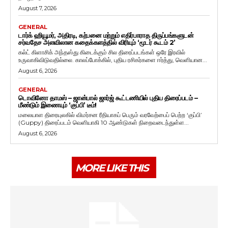
August 7, 2026
GENERAL
டார்க் ஹியூமர், அதிரடி, கற்பனை மற்றும் எதிர்பாராத திருப்பங்களுடன்
சர்வதேச அளவிலான கதைக்களத்தில் விரியும் ‘மூடர் கூடம் 2’
கல்ட் கிளாசிக் அந்தஸ்து கிடைக்கும் சில திரைப்படங்கள் ஒரே இரவில்
உருவாகிவிடுவதில்லை. காலப்போக்கில், புதிய ரசிகர்களை ஈர்த்து, வெளியான...
August 6, 2026
GENERAL
டொவினோ தாமஸ் – ஜான்பால் ஜார்ஜ் கூட்டணியில் புதிய திரைப்படம் –
மீண்டும் இணையும் ‘குப்பி’ டீம்!
மலையாள திரையுலகில் விமர்சன ரீதியாகப் பெரும் வரவேற்பைப் பெற்ற ‘குப்பி’
(Guppy) திரைப்படம் வெளியாகி 10 ஆண்டுகள் நிறைவடைந்துள்ள...
August 6, 2026
MORE LIKE THIS