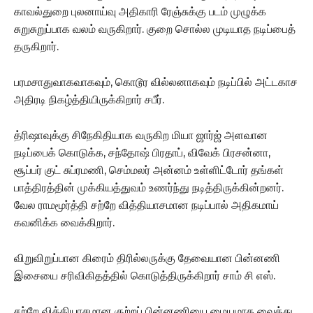
காவல்துறை புலனாய்வு அதிகாரி ரேஞ்சுக்கு படம் முழுக்க
சுறுசுறுப்பாக வலம் வருகிறார். குறை சொல்ல முடியாத நடிப்பைத்
தருகிறார்.
பரமசாதுவாகவாகவும், கொடூர வில்லனாகவும் நடிப்பில் அட்டகாச
அதிரடி நிகழ்த்தியிருக்கிறார் சபீர்.
த்ரிஷாவுக்கு சிநேகிதியாக வருகிற மியா ஜார்ஜ் அளவான
நடிப்பைக் கொடுக்க, சந்தோஷ் பிரதாப், விவேக் பிரசன்னா,
சூப்பர் குட் சுப்ரமணி, செம்மலர் அன்னம் உள்ளிட்டோர் தங்கள்
பாத்திரத்தின் முக்கியத்துவம் உணர்ந்து நடித்திருக்கின்றனர்.
வேல ராமமூர்த்தி சற்றே வித்தியாசமான நடிப்பால் அதிகமாய்
கவனிக்க வைக்கிறார்.
விறுவிறுப்பான கிரைம் திரில்லருக்கு தேவையான பின்னணி
இசையை சரிவிகிதத்தில் கொடுத்திருக்கிறார் சாம் சி எஸ்.
சற்றே வித்தியாசமான குற்றப் பின்னணியை மையமாக வைத்து,