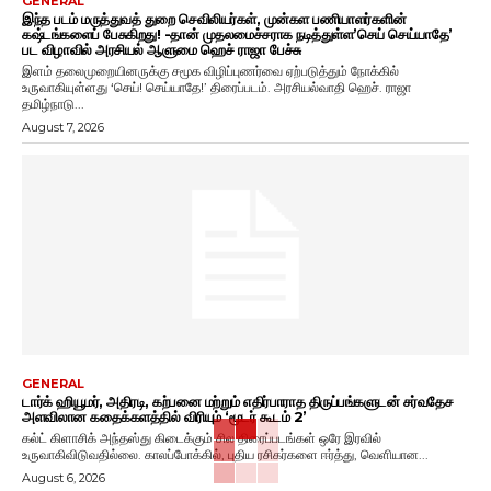
GENERAL
இந்த படம் மருத்துவத் துறை செவிலியர்கள், முன்கள பணியாளர்களின்
கஷ்டங்களைப் பேசுகிறது! -தான் முதலமைச்சராக நடித்துள்ள’செய் செய்யாதே’
பட விழாவில் அரசியல் ஆளுமை ஹெச் ராஜா பேச்சு
இளம் தலைமுறையினருக்கு சமூக விழிப்புணர்வை ஏற்படுத்தும் நோக்கில்
உருவாகியுள்ளது ‘செய்! செய்யாதே!’ திரைப்படம். அரசியல்வாதி ஹெச். ராஜா
தமிழ்நாடு...
August 7, 2026
GENERAL
டார்க் ஹியூமர், அதிரடி, கற்பனை மற்றும் எதிர்பாராத திருப்பங்களுடன் சர்வதேச
அளவிலான கதைக்களத்தில் விரியும் ‘மூடர் கூடம் 2’
கல்ட் கிளாசிக் அந்தஸ்து கிடைக்கும் சில திரைப்படங்கள் ஒரே இரவில்
உருவாகிவிடுவதில்லை. காலப்போக்கில், புதிய ரசிகர்களை ஈர்த்து, வெளியான...
August 6, 2026