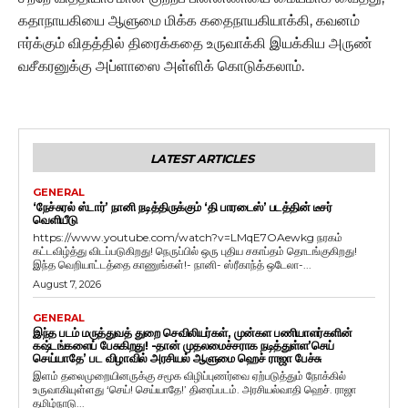
கதாநாயகியை ஆளுமை மிக்க கதைநாயகியாக்கி, கவனம்
ஈர்க்கும் விதத்தில் திரைக்கதை உருவாக்கி இயக்கிய அருண்
வசீகரனுக்கு அப்ளாஸை அள்ளிக் கொடுக்கலாம்.
LATEST ARTICLES
GENERAL
‘நேச்சுரல் ஸ்டார்’ நானி நடித்திருக்கும் ‘தி பாரடைஸ்’ படத்தின் டீசர்
வெளியீடு
https://www.youtube.com/watch?v=LMqE7OAewkg நரகம்
கட்டவிழ்த்து விடப்படுகிறது! நெருப்பில் ஒரு புதிய சகாப்தம் தொடங்குகிறது!
இந்த வெறியாட்டத்தை காணுங்கள்!- நானி- ஸ்ரீகாந்த் ஒடேலா-...
August 7, 2026
GENERAL
இந்த படம் மருத்துவத் துறை செவிலியர்கள், முன்கள பணியாளர்களின்
கஷ்டங்களைப் பேசுகிறது! -தான் முதலமைச்சராக நடித்துள்ள’செய்
செய்யாதே’ பட விழாவில் அரசியல் ஆளுமை ஹெச் ராஜா பேச்சு
இளம் தலைமுறையினருக்கு சமூக விழிப்புணர்வை ஏற்படுத்தும் நோக்கில்
உருவாகியுள்ளது ‘செய்! செய்யாதே!’ திரைப்படம். அரசியல்வாதி ஹெச். ராஜா
தமிழ்நாடு...