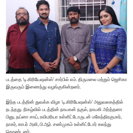
படத்தை ‘டி.கிரியேஷன்ஸ்’ சார்பில் எம். திருமலை மற்றும் ஜெசிகா
இருவரும் இணைந்து வழங்குகின்றனர்.
இந்த படத்தின் துவக்க விழா ‘டி.கிரியேஷன்ஸ்’ அலுவலகத்தில்
நடந்தது. நிகழ்வில் படத்தின் நாயகன் நகுல், நாயகி அர்த்தனா
பினு, நய்னா சாய், ரவிமரியா உள்ளிட்டோருடன் மகேந்திரகுமார்,
நாகர், காபர் அலி, பி.ஆர். சண்முகம் உள்ளிட்டோர் கலந்து
கொண்டனர்.