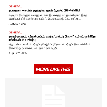
GENERAL
நயன்தாரா – கவின் நடித்துள்ள ஹாய் ஆகஸ்ட் 28-ல் ரிலீஸ்!
அறிமுக இயக்குநர் விஷ்ணு எடவன் இயக்கத்தில் உருவாகியுள்ள இந்த
திரைப்படத்தில் நயன்தாரா, கவின், கே. பாக்யராஜ், பிரபு, ராதிகா...
August 7, 2026
GENERAL
நகைச்சுவையும் ஃபேண்டஸியும் கலந்த ‘மாஸ்டர் பிளான்’ ஃபர்ஸ்ட் லுக்கிற்கு
ரசிகர்களிடம் வரவேற்பு!
உத்ரா புரொடக்ஷன்ஸ் மற்றும் டிஜே இன்டர்நேஷனல் மற்றும் தியா ஃபிலிம்ஸ்
இணைந்து தயாரிக்க, செ. ஹரி உத்ரா எழுதி,...
August 7, 2026
MORE LIKE THIS