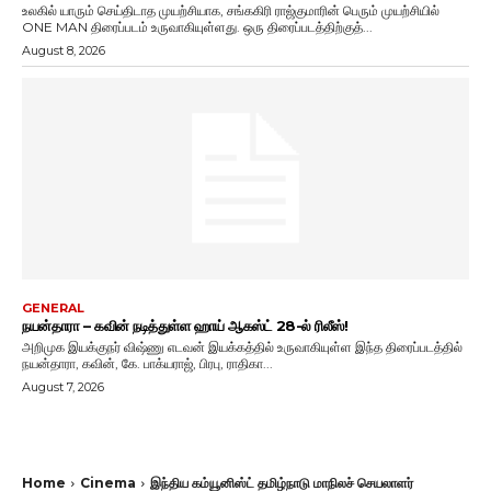
உலகில் யாரும் செய்திடாத முயற்சியாக, சங்ககிரி ராஜ்குமாரின் பெரும் முயற்சியில்
ONE MAN திரைப்படம் உருவாகியுள்ளது. ஒரு திரைப்படத்திற்குத்...
August 8, 2026
GENERAL
நயன்தாரா – கவின் நடித்துள்ள ஹாய் ஆகஸ்ட் 28-ல் ரிலீஸ்!
அறிமுக இயக்குநர் விஷ்ணு எடவன் இயக்கத்தில் உருவாகியுள்ள இந்த திரைப்படத்தில்
நயன்தாரா, கவின், கே. பாக்யராஜ், பிரபு, ராதிகா...
August 7, 2026