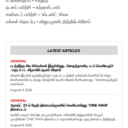
படத்தொகுப்பு – சந்துரு
நடனப் பயிற்சி – கந்தாஸ், பாபி
சண்டைப் பயிற்சி – ‘ஸ்டண்ட்’ சிவா
மக்கள் தொடர்பு – விஜயமுரளி, நித்தீஷ் ஸ்ரீராம்
LATEST ARTICLES
GENERAL
படத்திற்கு சில சிக்கல்கள் இருக்கிறது. அதைத்தாண்டி படம் வெளிவரும்!
-மகுடம் பட விழாவில் நடிகர் விஷால்
விஷால் இயக்கி நடித்திருக்கும் மகுடம் படத்தின் டிரெய்லர் வெளியீட்டு விழா
சென்னையில் நடந்தது. நிகழ்வில் நடிகர் விஷால் பேசியதாவது, "அனைவருக்கும்
வணக்கம்....
August 9, 2026
GENERAL
ஆகஸ்ட் 21-ம் தேதி திரையரங்குகளில் வெளியாகிறது ‘ONE MAN’
திரைப்படம்
உலகில் யாரும் செய்திடாத முயற்சியாக, சங்ககிரி ராஜ்குமாரின் பெரும்
முயற்சியில் ONE MAN திரைப்படம் உருவாகியுள்ளது. ஒரு திரைப்படத்திற்குத்...
August 8, 2026