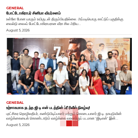
GENERAL
போட்டோகிராபர் சினிமா விமர்சனம்
உள்ளே போன யாரும் உயிருடன் திரும்பியதில்லை. அப்படியொரு காட்டுப் பகுதிக்கு
வைல்டு லைஃப் போட்டோகிராபரான வீரா சில அரிய...
August 5, 2026
GENERAL
உற்சாகமாக நடந்த ஜி டி என் படத்தின் ப்ரீ ரிலீஸ் நிகழ்வு!
புரட்சிகர தொழிலதிபர், கண்டுபிடிப்பாளர் மற்றும் கொடையாளர் ஜி.டி. நாயுடுவின்
வாழ்க்கையைக் கொண்டாடும் வாழ்க்கை வரலாற்றுப் படமான 'ஜிடிஎன்' இன்...
August 5, 2026