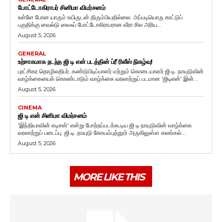
போட்டோகிராபர் சினிமா விமர்சனம்
உள்ளே போன யாரும் உயிருடன் திரும்பியதில்லை. அப்படியொரு காட்டுப்
பகுதிக்கு வைல்டு லைஃப் போட்டோகிராபரான வீரா சில அரிய...
August 5, 2026
GENERAL
உற்சாகமாக நடந்த ஜி டி என் படத்தின் ப்ரீ ரிலீஸ் நிகழ்வு!
புரட்சிகர தொழிலதிபர், கண்டுபிடிப்பாளர் மற்றும் கொடையாளர் ஜி.டி. நாயுடுவின்
வாழ்க்கையைக் கொண்டாடும் வாழ்க்கை வரலாற்றுப் படமான 'ஜிடிஎன்' இன்...
August 5, 2026
CINEMA
ஜி டி என் சினிமா விமர்சனம்
'இந்தியாவின் எடிசன்' என்று போற்றப்படக்கூடிய ஜி டி நாயுடுவின் வாழ்க்கை
வரலாற்றுப் படைப்பு. ஜி.டி. நாயுடு கோயம்புத்தூர் அருகிலுள்ள கலங்கல்...
August 5, 2026
MORE LIKE THIS