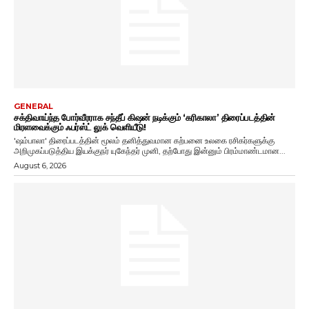
GENERAL
சக்திவாய்ந்த போர்வீரராக சந்தீப் கிஷன் நடிக்கும் ‘கரிகாலா’ திரைப்படத்தின்
மிரளவைக்கும் ஃபர்ஸ்ட் லுக் வெளியீடு!
'ஷம்பாலா' திரைப்படத்தின் மூலம் தனித்துவமான கற்பனை உலகை ரசிகர்களுக்கு
அறிமுகப்படுத்திய இயக்குநர் யுகேந்தர் முனி, தற்போது இன்னும் பிரம்மாண்டமான...
August 6, 2026