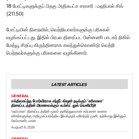
18 போட்டிகளுக்குப் பிறகு அதிகபட்ச சராசரி : மஹிபால் சிங்
(211.50)
போட்டியின் நிறைவில், வெற்றியாளர்களுக்கு பரிசுகள்
வழங்கப்பட்டது. இதில் பிரபல திரைப்பட பின்னணி பாடகர் நிகில்
மேத்யூ சிறப்பு விருந்தினராக கலந்துக்கொண்டு வெற்றி
பெற்றவர்களுக்கு பரிசுகளை வழங்கினார்.
LATEST ARTICLES
GENERAL
சக்திவாய்ந்த போர்வீரராக சந்தீப் கிஷன் நடிக்கும் ‘கரிகாலா’
திரைப்படத்தின் மிரளவைக்கும் ஃபர்ஸ்ட் லுக் வெளியீடு!
'ஷம்பாலா' திரைப்படத்தின் மூலம் தனித்துவமான கற்பனை உலகை
ரசிகர்களுக்கு அறிமுகப்படுத்திய இயக்குநர் யுகேந்தர் முனி, தற்போது இன்னும்
பிரம்மாண்டமான...
August 6, 2026
GENERAL