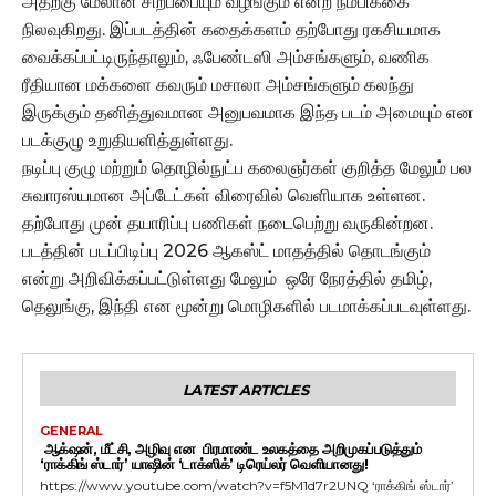
அதற்கு மேலான சிறப்பையும் வழங்கும் என்ற நம்பிக்கை
நிலவுகிறது. இப்படத்தின் கதைக்களம் தற்போது ரகசியமாக
வைக்கப்பட்டிருந்தாலும், ஃபேண்டஸி அம்சங்களும், வணிக
ரீதியான மக்களை கவரும் மசாலா அம்சங்களும் கலந்து
இருக்கும் தனித்துவமான அனுபவமாக இந்த படம் அமையும் என
படக்குழு உறுதியளித்துள்ளது.
நடிப்பு குழு மற்றும் தொழில்நுட்ப கலைஞர்கள் குறித்த மேலும் பல
சுவாரஸ்யமான அப்டேட்கள் விரைவில் வெளியாக உள்ளன.
தற்போது முன் தயாரிப்பு பணிகள் நடைபெற்று வருகின்றன.
படத்தின் படப்பிடிப்பு 2026 ஆகஸ்ட் மாதத்தில் தொடங்கும்
என்று அறிவிக்கப்பட்டுள்ளது மேலும் ஒரே நேரத்தில் தமிழ்,
தெலுங்கு, இந்தி என மூன்று மொழிகளில் படமாக்கப்படவுள்ளது.
LATEST ARTICLES
GENERAL
ஆக்‌ஷன், மீட்சி, அழிவு என பிரமாண்ட உலகத்தை அறிமுகப்படுத்தும்
‘ராக்கிங் ஸ்டார்’ யாஷின் ‘டாக்ஸிக்’ டிரெய்லர் வெளியானது!
https://www.youtube.com/watch?v=f5M1d7r2UNQ ‘ராக்கிங் ஸ்டார்’