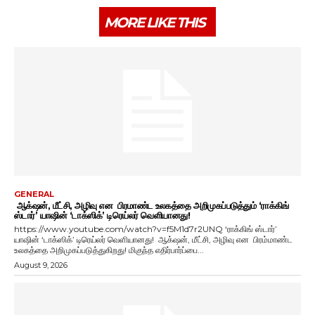
MORE LIKE THIS
GENERAL
ஆக்‌ஷன், மீட்சி, அழிவு என பிரமாண்ட உலகத்தை அறிமுகப்படுத்தும் ‘ராக்கிங்
ஸ்டார்’ யாஷின் ‘டாக்ஸிக்’ டிரெய்லர் வெளியானது!
https://www.youtube.com/watch?v=f5M1d7r2UNQ ‘ராக்கிங் ஸ்டார்’
யாஷின் ‘டாக்ஸிக்’ டிரெய்லர் வெளியானது! ஆக்‌ஷன், மீட்சி, அழிவு என பிரம்மாண்ட
உலகத்தை அறிமுகப்படுத்துகிறது! மிகுந்த எதிர்பார்ப்பை...
August 9, 2026