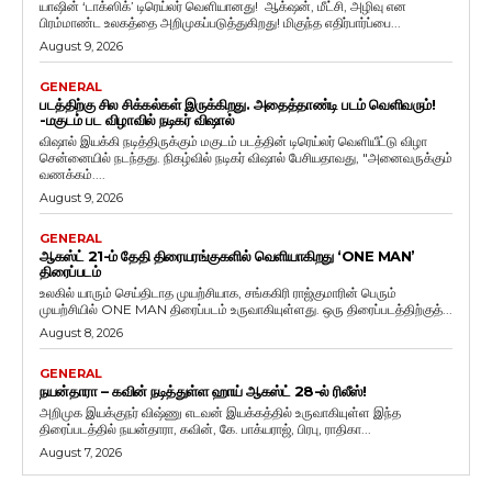
யாஷின் ‘டாக்ஸிக்’ டிரெய்லர் வெளியானது! ஆக்‌ஷன், மீட்சி, அழிவு என
பிரம்மாண்ட உலகத்தை அறிமுகப்படுத்துகிறது! மிகுந்த எதிர்பார்ப்பை...
August 9, 2026
GENERAL
படத்திற்கு சில சிக்கல்கள் இருக்கிறது. அதைத்தாண்டி படம் வெளிவரும்!
-மகுடம் பட விழாவில் நடிகர் விஷால்
விஷால் இயக்கி நடித்திருக்கும் மகுடம் படத்தின் டிரெய்லர் வெளியீட்டு விழா
சென்னையில் நடந்தது. நிகழ்வில் நடிகர் விஷால் பேசியதாவது, "அனைவருக்கும்
வணக்கம்....
August 9, 2026
GENERAL
ஆகஸ்ட் 21-ம் தேதி திரையரங்குகளில் வெளியாகிறது ‘ONE MAN’
திரைப்படம்
உலகில் யாரும் செய்திடாத முயற்சியாக, சங்ககிரி ராஜ்குமாரின் பெரும்
முயற்சியில் ONE MAN திரைப்படம் உருவாகியுள்ளது. ஒரு திரைப்படத்திற்குத்...
August 8, 2026
GENERAL
நயன்தாரா – கவின் நடித்துள்ள ஹாய் ஆகஸ்ட் 28-ல் ரிலீஸ்!
அறிமுக இயக்குநர் விஷ்ணு எடவன் இயக்கத்தில் உருவாகியுள்ள இந்த
திரைப்படத்தில் நயன்தாரா, கவின், கே. பாக்யராஜ், பிரபு, ராதிகா...
August 7, 2026