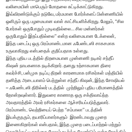
வலிமையின் மாபெரும் மோதலை சுட்டிக்காட்டுகிறது.
இவ்விரண்டுக்கும் நடுவே, மர்மமான போர்க்களப் பின்னணியில்
ஒளிரும் ஒரு பழமையான வாள் காட்சியளிக்கிறது. மேலும், “சில
போர்கள் ஒருபோதும் முடிவதில்லை… சில மன்னர்கள்
ஒருபோதும் இறப்பதில்லை” என்ற வலிமையான டேக்லைன்,
இந்த படைப்பு ஒரு பிரம்மாண்டமான ஃபேண்டஸி சாகசமாக
உருவாகிறது என்பதைக் குறிப்பதாக உள்ளது.
இந்த புதிய படத்தில் திறமையான முன்னணி நடிகர் சந்தீப்
கிஷன் நாயகனாக நடிக்கிறார். தனது உற்சாகமான திரை
கவர்ச்சி, பன்முக நடிப்பு திறன் காரணமாக ரசிகர்கள் மத்தியில்
தனித்த அடையாளம் பெற்றுள்ள சந்தீப் கிஷன், இந்த சோஷியல்
– ஃபேண்டஸி திரில்லர் படத்தில் முற்றிலும் புதிய பரிமாணத்தில்
தோன்றவுள்ளார். இதுவரை காணாத ஒரு சக்திவாய்ந்த
அவதாரத்தில் அவர் ரசிகர்களை ஆச்சரியப்படுத்துவார்.
பிரம்மாண்ட வெற்றியைப் பெற்ற “சம்பாலா” படத்தின்
இயக்குநரும், தயாரிப்பாளர்களும் இரண்டாவது முறை
இணைகிறார்கள் என்பதால், இந்த முறை படைப்பாற்றல் மற்றும்
தொழில்நுட்ப தரத்தை மேலும் உயர்த்த வேண்டும் என்ற நோக்கில்