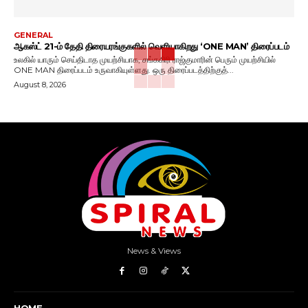
GENERAL
ஆகஸ்ட் 21-ம் தேதி திரையரங்குகளில் வெளியாகிறது ‘ONE MAN’ திரைப்படம்
உலகில் யாரும் செய்திடாத முயற்சியாக, சங்ககிரி ராஜ்குமாரின் பெரும் முயற்சியில்
ONE MAN திரைப்படம் உருவாகியுள்ளது. ஒரு திரைப்படத்திற்குத்...
August 8, 2026
News & Views