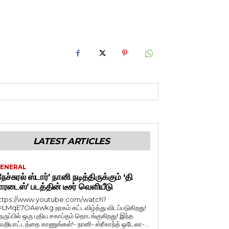
LATEST ARTICLES
ENERAL
நேச்சுரல் ஸ்டார்’ நானி நடித்திருக்கும் ‘தி
ாரடைஸ்’ படத்தின் டீசர் வெளியீடு
ttps://www.youtube.com/watch?
=LMqE7OAewkg நரகம் கட்டவிழ்த்து விடப்படுகிறது!
ெருப்பில் ஒரு புதிய சகாப்தம் தொடங்குகிறது! இந்த
ெறியாட்டத்தை காணுங்கள்!- நானி- ஸ்ரீகாந்த் ஒடேலா-...