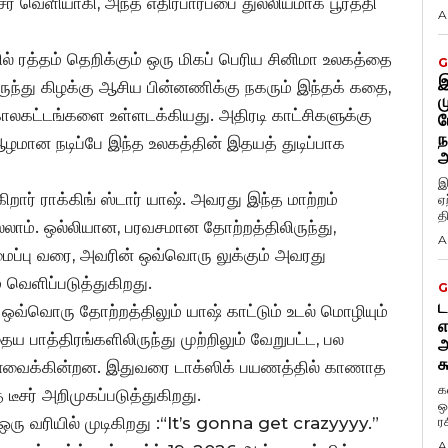
ர் வெளியாகி, அந்த எதிர்பார்ப்பை துல்லியமாக பூர்த்தி
A
் ரத்தம் தெறிக்கும் ஒரு மிகப் பெரிய சினிமா உலகத்தை
G
இ
ிருந்து கிழக்கு ஆசிய பின்னணிக்கு நகரும் இந்தக் கதை,
ம
ாலகட்டங்களை உள்ளடக்கியது. அதிரடி காட்சிகளுக்கு
ப
ந
 ஆழமான நடிப்பே இந்த உலகத்தின் இதயத் துடிப்பாக
அ
இ
றார் ராக்கிங் ஸ்டார் யாஷ். அவரது இந்த மாற்றம்
ஏ
த
ாம். ஒல்லியான, பரவசமான தோற்றத்திலிருந்து,
A
ப்பு வரை, அவரின் ஒவ்வொரு லுக்கும் அவரது
் வெளிப்படுத்துகிறது.
G
ட
. ஒவ்வொரு தோற்றத்திலும் யாஷ் காட்டும் உடல் மொழியும்
எ
ைய பாத்திரங்களிலிருந்து முற்றிலும் வேறுபட்ட, பல
அ
க
்வைக்கின்றன. இதுவரை டாக்ஸிக் பயணத்தில் காணாத
க
ீசர் அறிமுகப்படுத்துகிறது.
ஒ
் ஒரு வரியில் முடிகிறது :“It’s gonna get crazyyyy.”
ர
A