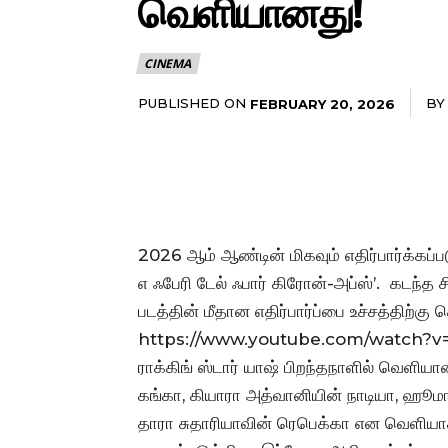
வெளியானது!
CINEMA
PUBLISHED ON
BY
FEBRUARY 20, 2026
2026 ஆம் ஆண்டின் மிகவும் எதிர்பார்க்கப்ப
எ ஃபேரி டேல் ஃபார் கிரோன்-அப்ஸ்’. கடந
படத்தின் மீதான எதிர்பார்ப்பை உச்சத்திற்க
https://www.youtube.com/watch?
ராக்கிங் ஸ்டார் யாஷ் பிறந்தநாளில் வெளியா
கங்கா, கியாரா அத்வானியின் நாடியா, ஹூமா 
தாரா சுதாரியாவின் ரெபெக்கா என வெளியா