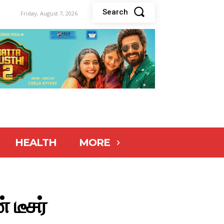
Search
Friday, August 7, 2026
HEALTH
MORE
் டீசர்