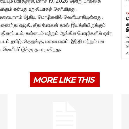
யும் பார்த்தால், மார்ச் 19, 2026 அன்று டாக்ஸிக்
ற்றும் என்பது உறுதியாகத் தெரிகிறது.
G
்கு, மலையாளம் ஆகிய மொழிகளில் வெளியாகியுள்ளது.
ட
க
ணைந்து எழுதி, கீது மோகன் தாஸ் இயக்கியிருக்கும்
இ
ஸ்’ திரைப்படம், கன்னடம் மற்றும் ஆங்கில மொழிகளில் ஒரே
ம
்படம் தமிழ், தெலுங்கு, மலையாளம், இந்தி மற்றும் பல
வ
வ
ய வெளியீட்டுக்கு தயாராகிறது.
A
MORE LIKE THIS