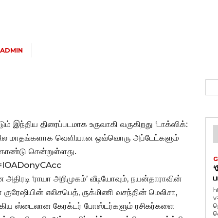
ADMIN
டும் இந்திய திரைப்படமாக உருவாகி வருகிறது ‘டாக்ஸிக்:
்த சில மாதங்களாக வெளியான ஒவ்வொரு அப்டேட்களும்
ு கொண்டு சென்றுள்ளது.
G
v=IOADonyCAcc
‘
ப
ன அதிரடி ‘ராயா அறிமுகம்’ வீடியோவும், நயன்தாராவின்
h
குரேஷியின் எலிசபெத், ருக்மிணி வசந்தின் மெலிசா,
v
கிய ஸ்டைலான கேரக்டர் போஸ்டர்களும் ரசிகர்களை
ந
வ