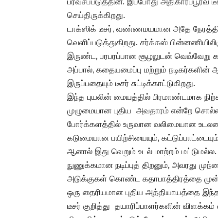
பரவசப்படுத்தின. இப்போது அதிகாரப்பூர்வ டீச
செய்திருக்கிறது.
டாக்ஸிக் டீசர், வண்ணமயமான அதே நேரத்தில
வெளிப்படுத்துகிறது. சர்க்கஸ் பின்னணியில
இருண்ட, பரபரப்பான சூழலுடன் வெவ்வேறு க
அப்பால், கதையமைப்பு மற்றும் நடிகர்களின்
இருப்பதையும் டீசர் சுட்டிக்காட்டுகிறது.
இந்த புயலின் மையத்தில் பிரமாண்டமாக நிற்கி
முழுமையான புதிய அவதாரம் என்றே சொல்லல
போர்க்களத்தில் உருவான வலிமையான உடலமை
கடுமையான பயிற்சியையும், கட்டுப்பாட்டையும
ஆனால் இது வெறும் உடல் மாற்றம் மட்டுமல்ல
நுணுக்கமான நடிப்புத் திறனும், அவரது முந்த
அடுக்குகள் கொண்ட கதாபாத்திரத்தை முன
ஒரு தைரியமான புதிய அத்தியாயத்தை இந்த ட
டீசர் குறித்து தயாரிப்பாளர்களின் விளக்கம