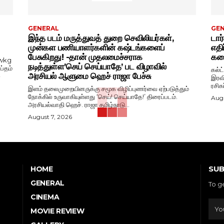
GENERAL
GE
இந்த படம் மருத்துவத் துறை செவிலியர்கள்,
டார
முன்கள பணியாளர்களின் கஷ்டங்களைப்
எதி
பேசுகிறது! -தான் முதலமைச்சராக
கதை
wkg
நடித்துள்ள’செய் செய்யாதே’ பட விழாவில்
ப்தம்
கல்ட
அரசியல் ஆளுமை ஹெச் ராஜா பேச்சு
-
இரவி
ரசிக
இளம் தலைமுறையினருக்கு சமூக விழிப்புணர்வை ஏற்படுத்தும்
நோக்கில் உருவாகியுள்ளது ‘செய்! செய்யாதே!’ திரைப்படம்.
Augu
அரசியல்வாதி ஹெச். ராஜா தமிழ்நாடு...
August 7, 2026
SUB
HOME
GENERAL
To g
CINEMA
MOVIE REVIEW