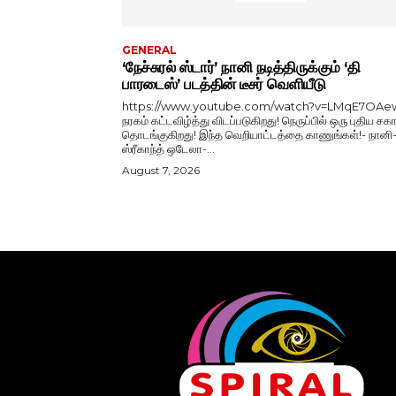
GENERAL
‘நேச்சுரல் ஸ்டார்’ நானி நடித்திருக்கும் ‘தி
பாரடைஸ்’ படத்தின் டீசர் வெளியீடு
https://www.youtube.com/watch?v=LMqE7OAe
நரகம் கட்டவிழ்த்து விடப்படுகிறது! நெருப்பில் ஒரு புதிய சகா
தொடங்குகிறது! இந்த வெறியாட்டத்தை காணுங்கள்!- நானி
ஸ்ரீகாந்த் ஒடேலா-...
August 7, 2026