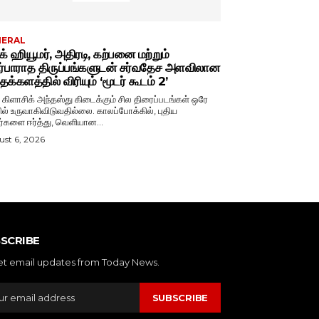
NERAL
்க் ஹியூமர், அதிரடி, கற்பனை மற்றும்
ர்பாராத திருப்பங்களுடன் சர்வதேச அளவிலான
க்களத்தில் விரியும் ‘மூடர் கூடம் 2’
் கிளாசிக் அந்தஸ்து கிடைக்கும் சில திரைப்படங்கள் ஒரே
ல் உருவாகிவிடுவதில்லை. காலப்போக்கில், புதிய
ர்களை ஈர்த்து, வெளியான...
st 6, 2026
SCRIBE
et email updates from Today News.
SUBSCRIBE