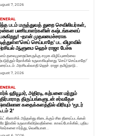
ugust 7, 2026
ENERAL
ந்த படம் மருத்துவத் துறை செவிலியர்கள்,
ுன்கள பணியாளர்களின் கஷ்டங்களைப்
ேசுகிறது! -தான் முதலமைச்சராக
டித்துள்ள’செய் செய்யாதே’ பட விழாவில்
ரசியல் ஆளுமை ஹெச் ராஜா பேச்சு
ளம் தலைமுறையினருக்கு சமூக விழிப்புணர்வை
ற்படுத்தும் நோக்கில் உருவாகியுள்ளது ‘செய்! செய்யாதே!’
ிரைப்படம். அரசியல்வாதி ஹெச். ராஜா தமிழ்நாடு...
ugust 7, 2026
ENERAL
ார்க் ஹியூமர், அதிரடி, கற்பனை மற்றும்
திர்பாராத திருப்பங்களுடன் சர்வதேச
ளவிலான கதைக்களத்தில் விரியும் ‘மூடர்
ூடம் 2’
ல்ட் கிளாசிக் அந்தஸ்து கிடைக்கும் சில திரைப்படங்கள்
ரே இரவில் உருவாகிவிடுவதில்லை. காலப்போக்கில், புதிய
சிகர்களை ஈர்த்து, வெளியான...
ugust 6, 2026