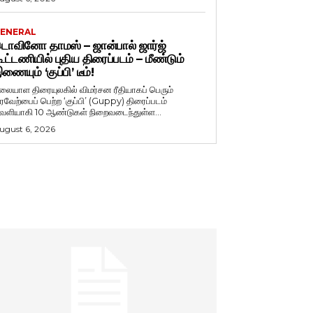
ENERAL
ொவினோ தாமஸ் – ஜான்பால் ஜார்ஜ்
ூட்டணியில் புதிய திரைப்படம் – மீண்டும்
ணையும் ‘குப்பி’ டீம்!
லையாள திரையுலகில் விமர்சன ரீதியாகப் பெரும்
ரவேற்பைப் பெற்ற ‘குப்பி’ (Guppy) திரைப்படம்
ெளியாகி 10 ஆண்டுகள் நிறைவடைந்துள்ள...
ugust 6, 2026