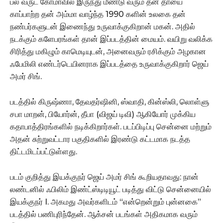
பல வருட கோமாவில் இருந்து மீண்டு வரும் தன் தாயை
காப்பாற்ற தன் அம்மா வாழ்ந்த 1990 களின் உலகை தன்
நண்பர்களுடன் இணைந்து உருவாக்குகிறான் மகன். அதில்
நடக்கும் களேபரங்கள் தான் இப்படத்தின் மையம். வயிறு வலிக்க
சிரித்து மகிழும் காமெடியுடன், அனைவரும் ரசிக்கும் அழகான
ஃபேமிலி எண்டர்டெயினராக இப்படத்தை உருவாக்குகிறார் ஜெய்
அமர் சிங்.
படத்தில் கிருஷ்ணா, தேவதர்ஷினி, ஸ்வாதி, கின்ஸ்லி, லொள்ளு
சபா மாறன், பியோர்ன், தீபா (விஜய் டிவி) ஆகியோர் முக்கிய
கதாபாத்திரங்களில் நடிக்கிறார்கள். படப்பிடிப்பு சென்னை மற்றும்
அதன் சுற்றுவட்டார பகுதிகளில் இரண்டு கட்டமாக நடத்த
திட்டமிடப்பட்டுள்ளது.
படம் குறித்து இயக்குநர் ஜெய் அமர் சிங் கூறியதாவது: நான்
லண்டனில் ஃபிலிம் இண்ட்ஸ்டிடியூட் படித்து விட்டு சென்னையில்
இயக்குநர் I. அகமது அவர்களிடம் “என்றென்றும் புன்னகை”
படத்தில் பணிபுரிந்தேன். ஆக்சன் படங்கள் அதிகமாக வரும்