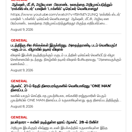
ஆக்‌ஷன், மீட்சி, அழிவு என பிரமாண்ட உலகத்தை அறிமுகப்படுத்தும்
‘ராக்கிங் ஸ்டார்’ யாஷின் ‘டாக்ஸிக்’ டிரெய்லர் வெளியானது!
https://www.youtube.com/watch?v=f5M1d7r2UNQ ‘ராக்கிங் ஸ்டார்’
யாஷின் ‘டாக்ஸிக்’ டிரெய்லர் வெளியானது! ஆக்‌ஷன், மீட்சி, அழிவு என
பிரம்மாண்ட உலகத்தை அறிமுகப்படுத்துகிறது! மிகுந்த எதிர்பார்ப்பை...
August 9, 2026
GENERAL
படத்திற்கு சில சிக்கல்கள் இருக்கிறது. அதைத்தாண்டி படம் வெளிவரும்!
-மகுடம் பட விழாவில் நடிகர் விஷால்
விஷால் இயக்கி நடித்திருக்கும் மகுடம் படத்தின் டிரெய்லர் வெளியீட்டு விழா
சென்னையில் நடந்தது. நிகழ்வில் நடிகர் விஷால் பேசியதாவது, "அனைவருக்கும்
வணக்கம்....
August 9, 2026
GENERAL
ஆகஸ்ட் 21-ம் தேதி திரையரங்குகளில் வெளியாகிறது ‘ONE MAN’
திரைப்படம்
உலகில் யாரும் செய்திடாத முயற்சியாக, சங்ககிரி ராஜ்குமாரின் பெரும்
முயற்சியில் ONE MAN திரைப்படம் உருவாகியுள்ளது. ஒரு திரைப்படத்திற்குத்...
August 8, 2026
GENERAL
நயன்தாரா – கவின் நடித்துள்ள ஹாய் ஆகஸ்ட் 28-ல் ரிலீஸ்!
அறிமுக இயக்குநர் விஷ்ணு எடவன் இயக்கத்தில் உருவாகியுள்ள இந்த