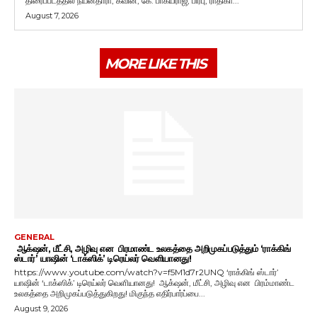
திரைப்படத்தில் நயன்தாரா, கவின், கே. பாக்யராஜ், பிரபு, ராதிகா...
August 7, 2026
MORE LIKE THIS
GENERAL
ஆக்‌ஷன், மீட்சி, அழிவு என பிரமாண்ட உலகத்தை அறிமுகப்படுத்தும் ‘ராக்கிங்
ஸ்டார்’ யாஷின் ‘டாக்ஸிக்’ டிரெய்லர் வெளியானது!
https://www.youtube.com/watch?v=f5M1d7r2UNQ ‘ராக்கிங் ஸ்டார்’
யாஷின் ‘டாக்ஸிக்’ டிரெய்லர் வெளியானது! ஆக்‌ஷன், மீட்சி, அழிவு என பிரம்மாண்ட
உலகத்தை அறிமுகப்படுத்துகிறது! மிகுந்த எதிர்பார்ப்பை...
August 9, 2026