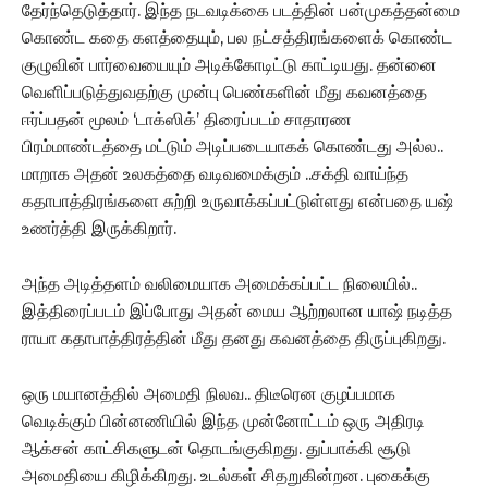
தேர்ந்தெடுத்தார். இந்த நடவடிக்கை படத்தின் பன்முகத்தன்மை
கொண்ட கதை களத்தையும், பல நட்சத்திரங்களைக் கொண்ட
குழுவின் பார்வையையும் அடிக்கோடிட்டு காட்டியது. தன்னை
வெளிப்படுத்துவதற்கு முன்பு பெண்களின் மீது கவனத்தை
ஈர்ப்பதன் மூலம் ‘டாக்ஸிக்’ திரைப்படம் சாதாரண
பிரம்மாண்டத்தை மட்டும் அடிப்படையாகக் கொண்டது அல்ல..
மாறாக அதன் உலகத்தை வடிவமைக்கும் ..சக்தி வாய்ந்த
கதாபாத்திரங்களை சுற்றி உருவாக்கப்பட்டுள்ளது என்பதை யஷ்
உணர்த்தி இருக்கிறார்.
அந்த அடித்தளம் வலிமையாக அமைக்கப்பட்ட நிலையில்..
இத்திரைப்படம் இப்போது அதன் மைய ஆற்றலான யாஷ் நடித்த
ராயா கதாபாத்திரத்தின் மீது தனது கவனத்தை திருப்புகிறது.
ஒரு மயானத்தில் அமைதி நிலவ.. திடீரென குழப்பமாக
வெடிக்கும் பின்னணியில் இந்த முன்னோட்டம் ஒரு அதிரடி
ஆக்சன் காட்சிகளுடன் தொடங்குகிறது. துப்பாக்கி சூடு
அமைதியை கிழிக்கிறது. உடல்கள் சிதறுகின்றன. புகைக்கு