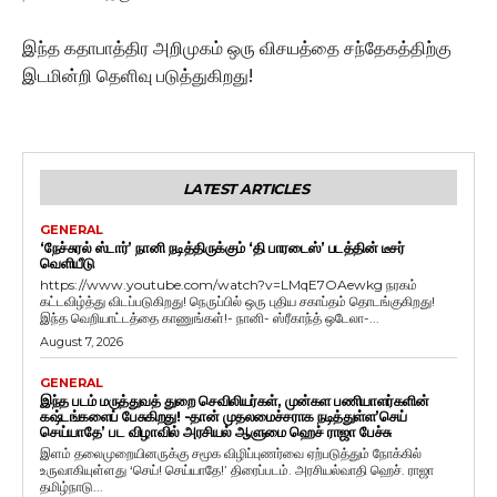
இந்த கதாபாத்திர அறிமுகம் ஒரு விசயத்தை சந்தேகத்திற்கு
இடமின்றி தெளிவு படுத்துகிறது!
LATEST ARTICLES
GENERAL
‘நேச்சுரல் ஸ்டார்’ நானி நடித்திருக்கும் ‘தி பாரடைஸ்’ படத்தின் டீசர்
வெளியீடு
https://www.youtube.com/watch?v=LMqE7OAewkg நரகம்
கட்டவிழ்த்து விடப்படுகிறது! நெருப்பில் ஒரு புதிய சகாப்தம் தொடங்குகிறது!
இந்த வெறியாட்டத்தை காணுங்கள்!- நானி- ஸ்ரீகாந்த் ஒடேலா-...
August 7, 2026
GENERAL
இந்த படம் மருத்துவத் துறை செவிலியர்கள், முன்கள பணியாளர்களின்
கஷ்டங்களைப் பேசுகிறது! -தான் முதலமைச்சராக நடித்துள்ள’செய்
செய்யாதே’ பட விழாவில் அரசியல் ஆளுமை ஹெச் ராஜா பேச்சு
இளம் தலைமுறையினருக்கு சமூக விழிப்புணர்வை ஏற்படுத்தும் நோக்கில்
உருவாகியுள்ளது ‘செய்! செய்யாதே!’ திரைப்படம். அரசியல்வாதி ஹெச். ராஜா
தமிழ்நாடு...