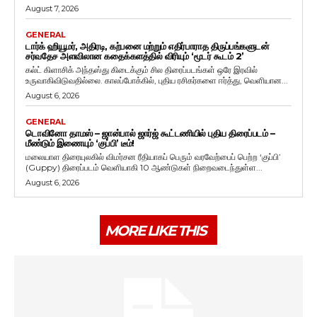
August 7, 2026
GENERAL
டார்க் ஹியூமர், அதிரடி, கற்பனை மற்றும் எதிர்பாராத திருப்பங்களுடன்
சர்வதேச அளவிலான கதைக்களத்தில் விரியும் ‘மூடர் கூடம் 2’
கல்ட் கிளாசிக் அந்தஸ்து கிடைக்கும் சில திரைப்படங்கள் ஒரே இரவில்
உருவாகிவிடுவதில்லை. காலப்போக்கில், புதிய ரசிகர்களை ஈர்த்து, வெளியான...
August 6, 2026
GENERAL
டொவினோ தாமஸ் – ஜான்பால் ஜார்ஜ் கூட்டணியில் புதிய திரைப்படம் –
மீண்டும் இணையும் ‘குப்பி’ டீம்!
மலையாள திரையுலகில் விமர்சன ரீதியாகப் பெரும் வரவேற்பைப் பெற்ற ‘குப்பி’
(Guppy) திரைப்படம் வெளியாகி 10 ஆண்டுகள் நிறைவடைந்துள்ள...
August 6, 2026
MORE LIKE THIS