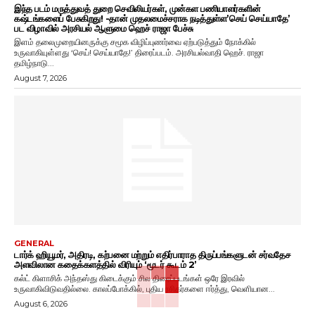
இந்த படம் மருத்துவத் துறை செவிலியர்கள், முன்கள பணியாளர்களின்
கஷ்டங்களைப் பேசுகிறது! -தான் முதலமைச்சராக நடித்துள்ள’செய் செய்யாதே’
பட விழாவில் அரசியல் ஆளுமை ஹெச் ராஜா பேச்சு
இளம் தலைமுறையினருக்கு சமூக விழிப்புணர்வை ஏற்படுத்தும் நோக்கில்
உருவாகியுள்ளது ‘செய்! செய்யாதே!’ திரைப்படம். அரசியல்வாதி ஹெச். ராஜா
தமிழ்நாடு...
August 7, 2026
GENERAL
டார்க் ஹியூமர், அதிரடி, கற்பனை மற்றும் எதிர்பாராத திருப்பங்களுடன் சர்வதேச
அளவிலான கதைக்களத்தில் விரியும் ‘மூடர் கூடம் 2’
கல்ட் கிளாசிக் அந்தஸ்து கிடைக்கும் சில திரைப்படங்கள் ஒரே இரவில்
உருவாகிவிடுவதில்லை. காலப்போக்கில், புதிய ரசிகர்களை ஈர்த்து, வெளியான...
August 6, 2026