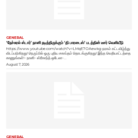
GENERAL
‘நேச்சுரல் ஸ்டார்’ நானி நடித்திருக்கும் ‘தி பாரடைஸ்’ படத்தின் டீசர் வெளியீடு
https://www.youtube.com/watch?v=LMqE7OAewkg நரகம் கட்டவிழ்த்து
விடப்படுகிறது! நெருப்பில் ஒரு புதிய சகாப்தம் தொடங்குகிறது! இந்த வெறியாட்டத்தை
காணுங்கள்!- நானி- ஸ்ரீகாந்த் ஒடேலா-...
August 7, 2026
GENERAL