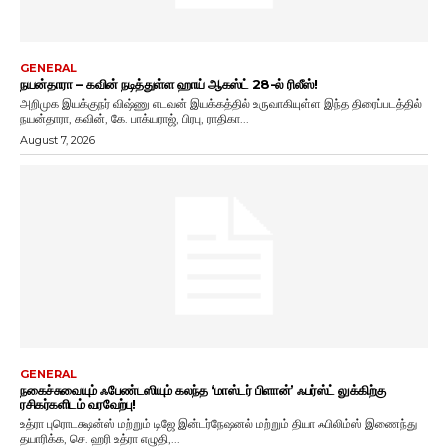
GENERAL
நயன்தாரா – கவின் நடித்துள்ள ஹாய் ஆகஸ்ட் 28-ல் ரிலீஸ்!
அறிமுக இயக்குநர் விஷ்ணு எடவன் இயக்கத்தில் உருவாகியுள்ள இந்த திரைப்படத்தில்
நயன்தாரா, கவின், கே. பாக்யராஜ், பிரபு, ராதிகா...
August 7, 2026
GENERAL
நகைச்சுவையும் ஃபேண்டஸியும் கலந்த ‘மாஸ்டர் பிளான்’ ஃபர்ஸ்ட் லுக்கிற்கு
ரசிகர்களிடம் வரவேற்பு!
உத்ரா புரொடக்ஷன்ஸ் மற்றும் டிஜே இன்டர்நேஷனல் மற்றும் தியா ஃபிலிம்ஸ் இணைந்து
தயாரிக்க, செ. ஹரி உத்ரா எழுதி,...