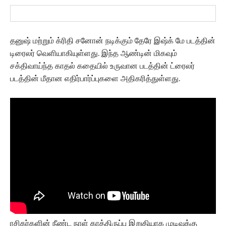
தனுஷ் மற்றும் க்ரிதி சனோன் நடிக்கும் தேரே இஷ்க் மே படத்தின்
டிரைலர் வெளியாகியுள்ளது. இந்த ஆண்டின் மிகவும்
சக்திவாய்ந்த காதல் கதையில் உருவான படத்தின் ட்ரைலர்
படத்தின் மீதான எதிர்பார்ப்புகளை அதிகரித்துள்ளது.
ரசிகர்களின் நீண்ட நாள் காத்திருப்பு இறுதியாக முடிவுக்கு