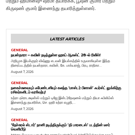
மற்றும் ஹிமான்ஷு ஷர்மா தயாரிக்க, பூஷன் குமார் மற்றும்
கிருஷண் குமார் இணைந்து தயாரித்துள்ளனர்.
LATEST ARTICLES
GENERAL
நயன்தாரா – கவின் நடித்துள்ள ஹாய் ஆகஸ்ட் 28-ல் ரிலீஸ்!
அறிமுக இயக்குநர் விஷ்ணு எடவன் இயக்கத்தில் உருவாகியுள்ள இந்த
திரைப்படத்தில் நயன்தாரா, கவின், கே. பாக்யராஜ், பிரபு, ராதிகா...
August 7, 2026
GENERAL
நகைச்சுவையும் ஃபேண்டஸியும் கலந்த ‘மாஸ்டர் பிளான்’ ஃபர்ஸ்ட் லுக்கிற்கு
ரசிகர்களிடம் வரவேற்பு!
உத்ரா புரொடக்ஷன்ஸ் மற்றும் டிஜே இன்டர்நேஷனல் மற்றும் தியா ஃபிலிம்ஸ்
இணைந்து தயாரிக்க, செ. ஹரி உத்ரா எழுதி,...
August 7, 2026
GENERAL
‘நேச்சுரல் ஸ்டார்’ நானி நடித்திருக்கும் ‘தி பாரடைஸ்’ படத்தின் டீசர்
வெளியீடு
https://www.youtube.com/watch?v=LMqE7OAewkg நரகம்