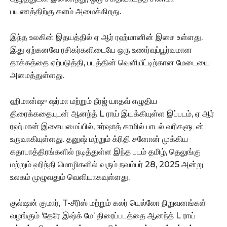
பயணத்திற்கு களம் அமைக்கிறது.
இந்த உலகின் இதயத்தில் ஏ ஆர் ரஹ்மானின் இசை உள்ளது.
இது ஏற்கனவே ரசிகர்களிடையே ஒரு உணர்வுப்பூர்வமான
தாக்கத்தை ஏற்படுத்தி, படத்தின் வெளியீட்டிற்கான மேடையை
அமைத்துள்ளது.
ஹிமான்ஷு ஷர்மா மற்றும் நீரஜ் யாதவ் எழுதிய
திரைக்கதையுடன் ஆனந்த் L ராய் இயக்கியுள்ள இப்படம், ஏ ஆர்
ரஹ்மான் இசையமைப்பில், ஈர்ஷாத் காமில் பாடல் வரிகளுடன்
உருவாகியுள்ளது. தனுஷ் மற்றும் க்ரிதி சனோன் முக்கிய
கதாபாத்திரங்களில் நடித்துள்ள இந்த படம் தமிழ், தெலுங்கு
மற்றும் ஹிந்தி மொழிகளில் வரும் நவம்பர் 28, 2025 அன்று
உலகம் முழுவதும் வெளியாகவுள்ளது.
குல்ஷன் குமார், T-சீரிஸ் மற்றும் கலர் யெல்லோ நிறுவனங்கள்
வழங்கும் ‘தேரே இஷ்க் மே’ திரைப்படத்தை ஆனந்த் L ராய்