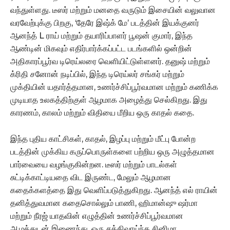
வந்துள்ளது. டீஸர் மற்றும் மனதை வருடும் இசையின் வலுவான
வரவேற்புக்கு பிறகு, ‘தேரே இஷ்க் மே’ படத்தின் இயக்குனர்
ஆனந்த் L ராய் மற்றும் தயாரிப்பாளர் பூஷன் குமார், இந்த
ஆண்டின் மிகவும் எதிர்பார்க்கப்பட்ட படங்களில் ஒன்றின்
அதிகாரப்பூர்வ டிரெய்லரை வெளியிட்டுள்ளனர். தனுஷ் மற்றும்
க்ரிதி சனோன் நடிப்பில், இந்த டிரெய்லர் சங்கர் மற்றும்
முக்தியின் யதார்த்தமான, உணர்ச்சிப்பூர்வமான மற்றும் கணிக்க
முடியாத உலகத்திற்குள் ஆழமாக அழைத்து செல்கிறது. இது
காரணம், காலம் மற்றும் விதியை மீறிய ஒரு காதல் கதை.
இந்த புதிய காட்சிகள், காதல், இழப்பு மற்றும் மீட்பு போன்ற
படத்தின் முக்கிய கருப்பொருள்களை பற்றிய ஒரு அழுத்தமான
பார்வையை வழங்குகின்றன. டீஸர் மற்றும் பாடல்கள்
சுட்டிக்காட்டியதை விட இருண்ட, மேலும் ஆழமான
கதைக்களத்தை இது வெளிப்படுத்துகிறது. ஆனந்த் எல் ராயின்
தனித்துவமான கதைசொல்லும் பாணி, ஹிமான்ஷு ஷர்மா
மற்றும் நீரஜ் யாதவின் எழுத்தின் உணர்ச்சிப்பூர்வமான
ஆழத்துடன் இணைந்து, ஒரு சக்திவாய்ந்த சினிமா