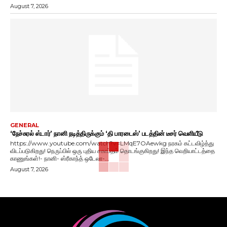
August 7, 2026
GENERAL
‘நேச்சுரல் ஸ்டார்’ நானி நடித்திருக்கும் ‘தி பாரடைஸ்’ படத்தின் டீசர் வெளியீடு
https://www.youtube.com/watch?v=LMqE7OAewkg நரகம் கட்டவிழ்த்து
விடப்படுகிறது! நெருப்பில் ஒரு புதிய சகாப்தம் தொடங்குகிறது! இந்த வெறியாட்டத்தை
காணுங்கள்!- நானி- ஸ்ரீகாந்த் ஒடேலா-...
August 7, 2026