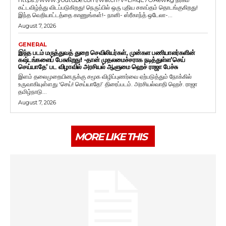
கட்டவிழ்த்து விடப்படுகிறது! நெருப்பில் ஒரு புதிய சகாப்தம் தொடங்குகிறது!
இந்த வெறியாட்டத்தை காணுங்கள்!- நானி- ஸ்ரீகாந்த் ஒடேலா-...
August 7, 2026
GENERAL
இந்த படம் மருத்துவத் துறை செவிலியர்கள், முன்கள பணியாளர்களின்
கஷ்டங்களைப் பேசுகிறது! -தான் முதலமைச்சராக நடித்துள்ள’செய்
செய்யாதே’ பட விழாவில் அரசியல் ஆளுமை ஹெச் ராஜா பேச்சு
இளம் தலைமுறையினருக்கு சமூக விழிப்புணர்வை ஏற்படுத்தும் நோக்கில்
உருவாகியுள்ளது ‘செய்! செய்யாதே!’ திரைப்படம். அரசியல்வாதி ஹெச். ராஜா
தமிழ்நாடு...
August 7, 2026
MORE LIKE THIS