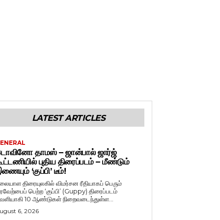
LATEST ARTICLES
ENERAL
ொவினோ தாமஸ் – ஜான்பால் ஜார்ஜ்
ூட்டணியில் புதிய திரைப்படம் – மீண்டும்
ணையும் ‘குப்பி’ டீம்!
லையாள திரையுலகில் விமர்சன ரீதியாகப் பெரும்
ரவேற்பைப் பெற்ற ‘குப்பி’ (Guppy) திரைப்படம்
ெளியாகி 10 ஆண்டுகள் நிறைவடைந்துள்ள...
ugust 6, 2026