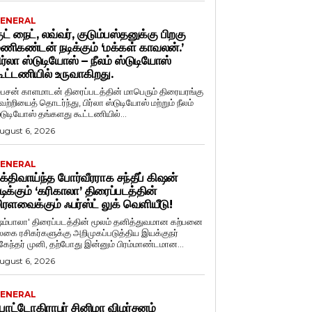
ENERAL
ுட் நைட், லவ்வர், குடும்பஸ்தனுக்கு பிறகு
ணிகண்டன் நடிக்கும் ‘மக்கள் காவலன்.’
ிர்லா ஸ்டுடியோஸ் – நீலம் ஸ்டுடியோஸ்
ூட்டணியில் உருவாகிறது.
ைசன் காளமாடன் திரைப்படத்தின் மாபெரும் திரையரங்கு
ெற்றியைத் தொடர்ந்து, பிர்லா ஸ்டுடியோஸ் மற்றும் நீலம்
்டுடியோஸ் தங்களது கூட்டணியில்...
ugust 6, 2026
ENERAL
க்திவாய்ந்த போர்வீரராக சந்தீப் கிஷன்
டிக்கும் ‘கரிகாலா’ திரைப்படத்தின்
ிரளவைக்கும் ஃபர்ஸ்ட் லுக் வெளியீடு!
ஷம்பாலா' திரைப்படத்தின் மூலம் தனித்துவமான கற்பனை
லகை ரசிகர்களுக்கு அறிமுகப்படுத்திய இயக்குநர்
ுகேந்தர் முனி, தற்போது இன்னும் பிரம்மாண்டமான...
ugust 6, 2026
ENERAL
ோட்டோகிராபர் சினிமா விமர்சனம்