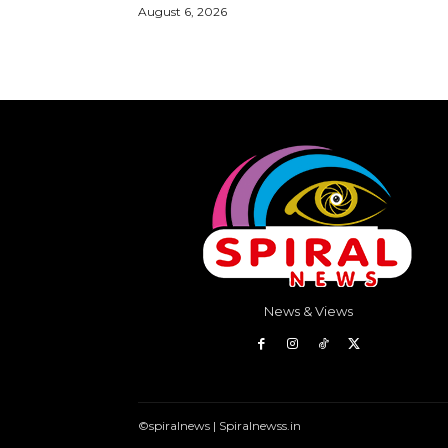
August 6, 2026
News & Views
©spiralnews | Spiralnewss.in