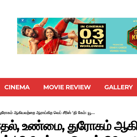
CINEMA
MOVIE REVIEW
GALLERY
துரோகம் ஆகியவற்றை ஆராய்கிற வெப் சீரிஸ் ‘தி கேம்: யூ...
 காதல், உண்மை, துரோகம் ஆ