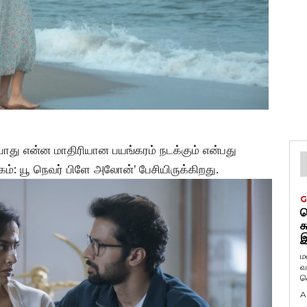
்போது என்ன மாதிரியான பயங்கரம் நடக்கும் என்பது
 கேம்: யூ நெவர் பிளே அலோன்’ பேசியிருக்கிறது.
G
ட
க
இ
ம
வ
வ
A