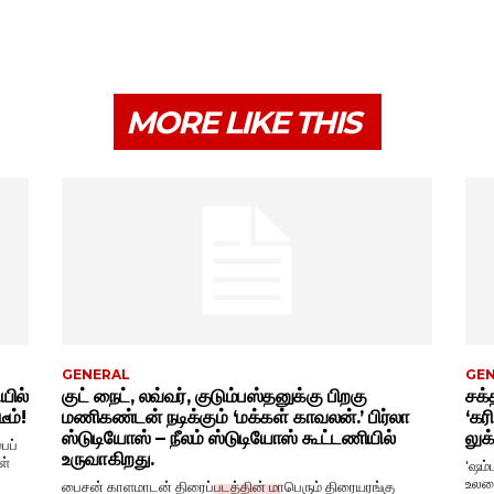
MORE LIKE THIS
GENERAL
GE
யில்
குட் நைட், லவ்வர், குடும்பஸ்தனுக்கு பிறகு
சக்
ீம்!
மணிகண்டன் நடிக்கும் ‘மக்கள் காவலன்.’ பிர்லா
‘கர
ஸ்டுடியோஸ் – நீலம் ஸ்டுடியோஸ் கூட்டணியில்
லுக
ைப்
உருவாகிறது.
ள்
'ஷம்
உலகை
பைசன் காளமாடன் திரைப்படத்தின் மாபெரும் திரையரங்கு