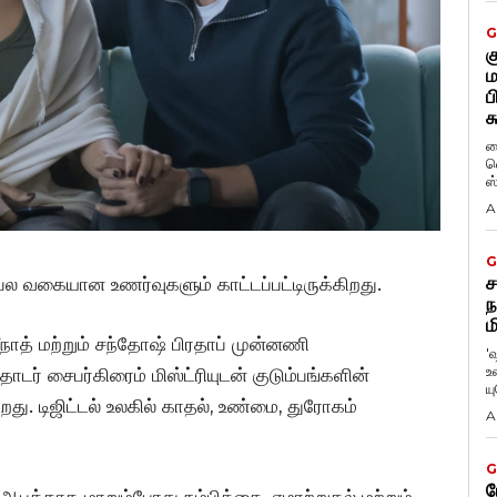
G
க
ம
ப
க
ப
வ
ஸ
A
G
ச
 பல வகையான உணர்வுகளும் காட்டப்பட்டிருக்கிறது.
ந
ம
ீநாத் மற்றும் சந்தோஷ் பிரதாப் முன்னணி
'
உ
தொடர் சைபர்கிரைம் மிஸ்ட்ரியுடன் குடும்பங்களின்
ய
து. டிஜிட்டல் உலகில் காதல், உண்மை, துரோகம்
A
G
ப