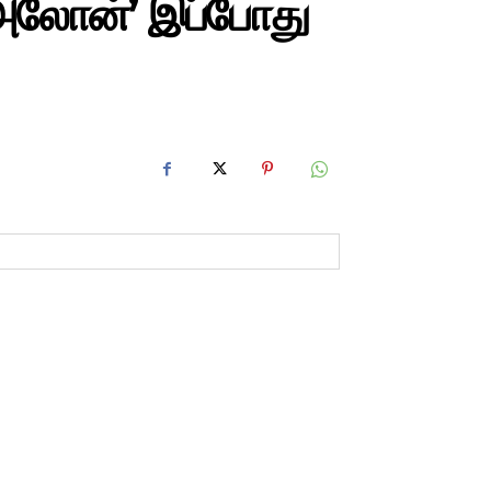
ே அலோன்’ இப்போது