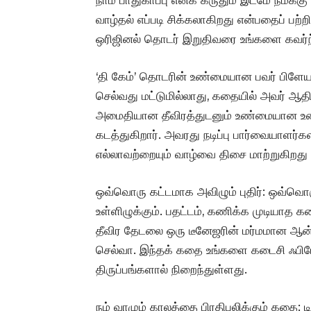
நாம் பாதுகாப்பு எனக் கருதும் இடமே நமக்கு
வாழ்தல் எப்படி சிக்கலாகிறது என்பதைப் பற்
ஒரிஜினல் தொடர் இறுதிவரை உங்களை கவர்ந்த
‘தி கேம்’ தொடரின் உண்மையான பவர் பிளேயர
செல்வது மட்டுமில்லாது, கதையில் அவர் ஆதிக
அமைதியான தீவிரத்துடனும் உண்மையான உண
கடத்துகிறார். அவரது நடிப்பு பார்வையாளர்க
எல்லாவற்றையும் வாழ்வை திசை மாற்றுகிறது எ
ஒவ்வொரு கட்டமாக அவிழும் புதிர்: ஒவ்வொ
உள்ளிழுக்கும். பதட்டம், கணிக்க முடியா
தீவிர தேடலை ஒரு டீனேஜரின் மர்மமான ஆன்ல
செல்வா. இந்தக் கதை உங்களை கடைசி ஃபிரே
திருப்பங்களால் நிறைந்துள்ளது.
நம் வாழும் காலத்தை பிரதிபலிக்கும் கதை: 