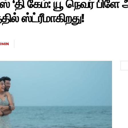
ிஸ் ‘தி கேம்: யூ நெவர் பிள
தில் ஸ்ட்ரீமாகிறது!
DMIN