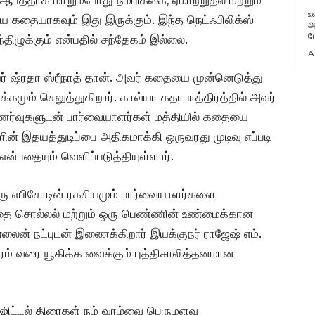
 ஆபத்தாக மாறும்போது நம்பிக்கை, ஏமாற்றுதல் மற்றும்
உ
றிய கதையாகவும் இது இருக்கும். இந்த நெட்ஃபிலிக்ஸ்
அ
ப
ிழுக்கும் என்பதில் சந்தேகம் இல்லை.
A
் ஷ்ரதா ஸ்ரீநாத் தான். அவர் கதையை முன்னெடுத்து
்கமும் செலுத்துகிறார். காவ்யா கதாபாத்திரத்தில் அவர்
ர்வுகளுடன் பார்வையாளர்கள் மத்தியில் கதையை
ளின் இதயத்துடிப்பை அதிகமாக்கி ஒருவரது முடிவு எப்படி
ன்பதையும் வெளிப்படுத்தியுள்ளார்.
ரு எபிசோடின் ரகசியமும் பார்வையாளர்களை
த கதை சொல்லல் மற்றும் ஒரு பெண்ணின் உண்மைக்கான
ைன் நட்புடன் இணைக்கிறார் இயக்குநர் ராஜேஷ் எம்.
ம் வரை யூகிக்க வைக்கும் புத்திசாலித்தனமான
டிஜிட்டல் திரைகள் நம் வாழ்வை பெருமளவு