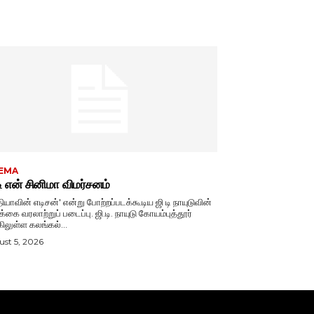
EMA
டி என் சினிமா விமர்சனம்
தியாவின் எடிசன்' என்று போற்றப்படக்கூடிய ஜி டி நாயுடுவின்
 வரலாற்றுப் படைப்பு. ஜி.டி. நாயுடு கோயம்புத்தூர்
ிலுள்ள கலங்கல்...
st 5, 2026