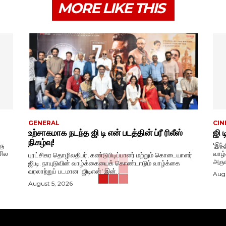
MORE LIKE THIS
GENERAL
CIN
உற்சாகமாக நடந்த ஜி டி என் படத்தின் ப்ரீ ரிலீஸ்
ஜி 
நிகழ்வு!
ரு
'இந்
சில
வாழ்க்கை
புரட்சிகர தொழிலதிபர், கண்டுபிடிப்பாளர் மற்றும் கொடையாளர்
அருக
ஜி.டி. நாயுடுவின் வாழ்க்கையைக் கொண்டாடும் வாழ்க்கை
வரலாற்றுப் படமான 'ஜிடிஎன்' இன்...
Augu
August 5, 2026