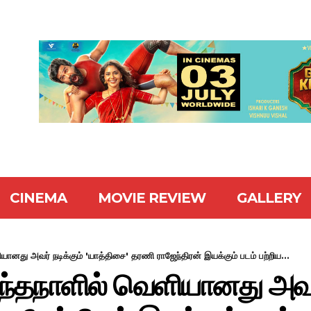
CINEMA
MOVIE REVIEW
GALLERY
ளியானது அவர் நடிக்கும் 'யாத்திசை' தரணி ராஜேந்திரன் இயக்கும் படம் பற்றிய...
ிறந்தநாளில் வெளியானது அவர்