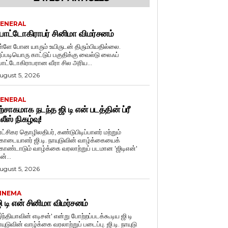
ENERAL
ோட்டோகிராபர் சினிமா விமர்சனம்
ள்ளே போன யாரும் உயிருடன் திரும்பியதில்லை.
ப்படியொரு காட்டுப் பகுதிக்கு வைல்டு லைஃப்
ோட்டோகிராபரான வீரா சில அரிய...
ugust 5, 2026
ENERAL
ற்சாகமாக நடந்த ஜி டி என் படத்தின் ப்ரீ
ிலீஸ் நிகழ்வு!
ுரட்சிகர தொழிலதிபர், கண்டுபிடிப்பாளர் மற்றும்
ொடையாளர் ஜி.டி. நாயுடுவின் வாழ்க்கையைக்
ொண்டாடும் வாழ்க்கை வரலாற்றுப் படமான 'ஜிடிஎன்'
ன்...
ugust 5, 2026
INEMA
ி டி என் சினிமா விமர்சனம்
இந்தியாவின் எடிசன்' என்று போற்றப்படக்கூடிய ஜி டி
யுடுவின் வாழ்க்கை வரலாற்றுப் படைப்பு. ஜி.டி. நாயுடு