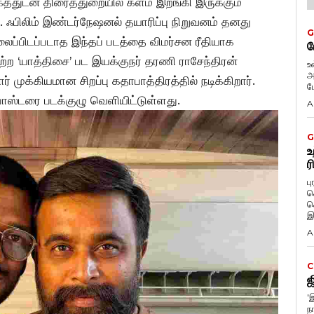
துடன் திரைத்துறையில் களம் இறங்கி இருக்கும்
ஃபிலிம் இண்டர்நேஷனல் தயாரிப்பு நிறுவனம் தனது
G
லைப்பிடப்படாத இந்தப் படத்தை விமர்சன ரீதியாக
ப
ெற்ற ‘யாத்திசை’ பட இயக்குநர் தரணி ராசேந்திரன்
உ
அ
ார் முக்கியமான சிறப்பு கதாபாத்திரத்தில் நடிக்கிறார்.
ப
ோஸ்டரை படக்குழு வெளியிட்டுள்ளது.
A
G
உ
ர
ப
க
க
இ
A
C
ஜ
'
நா