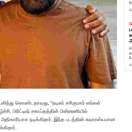
க
A
G
ப
க
அ
ச
த
ம
A
 பகிந்து கொண்டதாவது, “நடிகர் சசிகுமார் எங்கள்
்சி. பிரிட்டிஷ் சகாப்தத்தின் பின்னணியில்
அதிகாரியாக நடிக்கிறார். இந்த படத்தின் சுவாரஸ்யமான
்கிறார்.