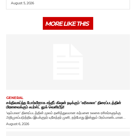
August 5, 2026
MORE LIKE THIS
GENERAL
சக்திவாய்ந்த போர்வீரராக சந்தீப் கிஷன் நடிக்கும் ‘கரிகாலா’ திரைப்படத்தின்
மிரளவைக்கும் ஃபர்ஸ்ட் லுக் வெளியீடு!
'ஷம்பாலா' திரைப்படத்தின் மூலம் தனித்துவமான கற்பனை உலகை ரசிகர்களுக்கு
அறிமுகப்படுத்திய இயக்குநர் யுகேந்தர் முனி, தற்போது இன்னும் பிரம்மாண்டமான...
August 6, 2026