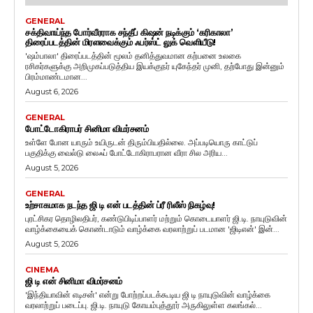
GENERAL
சக்திவாய்ந்த போர்வீரராக சந்தீப் கிஷன் நடிக்கும் ‘கரிகாலா’
திரைப்படத்தின் மிரளவைக்கும் ஃபர்ஸ்ட் லுக் வெளியீடு!
'ஷம்பாலா' திரைப்படத்தின் மூலம் தனித்துவமான கற்பனை உலகை
ரசிகர்களுக்கு அறிமுகப்படுத்திய இயக்குநர் யுகேந்தர் முனி, தற்போது இன்னும்
பிரம்மாண்டமான...
August 6, 2026
GENERAL
போட்டோகிராபர் சினிமா விமர்சனம்
உள்ளே போன யாரும் உயிருடன் திரும்பியதில்லை. அப்படியொரு காட்டுப்
பகுதிக்கு வைல்டு லைஃப் போட்டோகிராபரான வீரா சில அரிய...
August 5, 2026
GENERAL
உற்சாகமாக நடந்த ஜி டி என் படத்தின் ப்ரீ ரிலீஸ் நிகழ்வு!
புரட்சிகர தொழிலதிபர், கண்டுபிடிப்பாளர் மற்றும் கொடையாளர் ஜி.டி. நாயுடுவின்
வாழ்க்கையைக் கொண்டாடும் வாழ்க்கை வரலாற்றுப் படமான 'ஜிடிஎன்' இன்...
August 5, 2026
CINEMA
ஜி டி என் சினிமா விமர்சனம்
'இந்தியாவின் எடிசன்' என்று போற்றப்படக்கூடிய ஜி டி நாயுடுவின் வாழ்க்கை
வரலாற்றுப் படைப்பு. ஜி.டி. நாயுடு கோயம்புத்தூர் அருகிலுள்ள கலங்கல்...