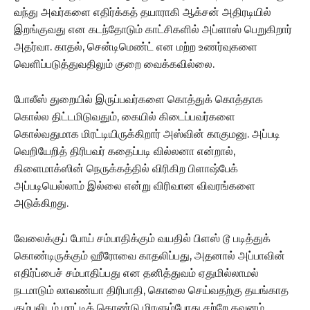
வந்து அவர்களை எதிர்க்கத் தயாராகி ஆக்சன் அதிரடியில்
இறங்குவது என கடந்தோடும் காட்சிகளில் அப்ளாஸ் பெறுகிறார்
அதர்வா. காதல், சென்டிமெண்ட் என மற்ற உணர்வுகளை
வெளிப்படுத்துவதிலும் குறை வைக்கவில்லை.
போலீஸ் துறையில் இருப்பவர்களை கொத்துக் கொத்தாக
கொல்ல திட்டமிடுவதும், கையில் கிடைப்பவர்களை
கொல்வதுமாக மிரட்டியிருக்கிறார் அஸ்வின் காகுமனு. அப்படி
வெறியேறித் திரிபவர் கதைப்படி வில்லனா என்றால்,
கிளைமாக்ஸின் நெருக்கத்தில் விரிகிற பிளாஷ்பேக்
அப்படியெல்லாம் இல்லை என்று விரிவான விவரங்களை
அடுக்கிறது.
வேலைக்குப் போய் சம்பாதிக்கும் வயதில் பிளஸ் டூ படித்துக்
கொண்டிருக்கும் ஹீரோவை காதலிப்பது, அதனால் அப்பாவின்
எதிர்ப்பைச் சம்பாதிப்பது என தனித்துவம் ஏதுமில்லாமல்
நடமாடும் லாவண்யா திரிபாதி, கொலை செய்வதற்கு தயங்காத
கும்பலிடம் மாட்டிக் கொண்டு மிரளும்போது சற்றே கவனம்