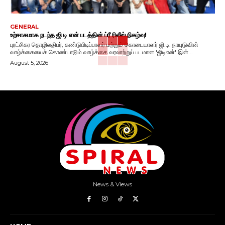
GENERAL
உற்சாகமாக நடந்த ஜி டி என் படத்தின் ப்ரீ ரிலீஸ் நிகழ்வு!
புரட்சிகர தொழிலதிபர், கண்டுபிடிப்பாளர் மற்றும் கொடையாளர் ஜி.டி. நாயுடுவின்
வாழ்க்கையைக் கொண்டாடும் வாழ்க்கை வரலாற்றுப் படமான 'ஜிடிஎன்' இன்...
August 5, 2026
News & Views