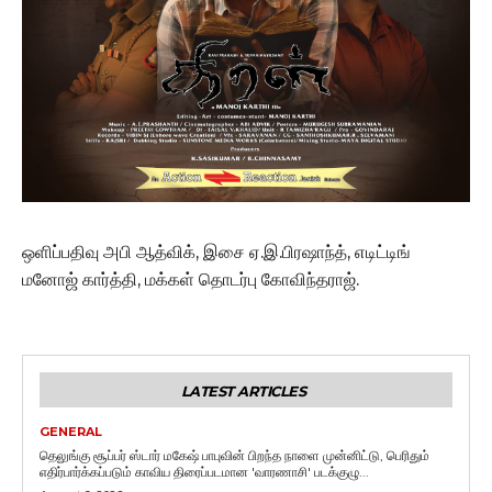
ஒளிப்பதிவு அபி ஆத்விக், இசை ஏ.இ.பிரஷாந்த், எடிட்டிங்
மனோஜ் கார்த்தி, மக்கள் தொடர்பு கோவிந்தராஜ்.
LATEST ARTICLES
GENERAL
தெலுங்கு சூப்பர் ஸ்டார் மகேஷ் பாபுவின் பிறந்த நாளை முன்னிட்டு, பெரிதும்
எதிர்பார்க்கப்படும் காவிய திரைப்படமான 'வாரணாசி' படக்குழு...