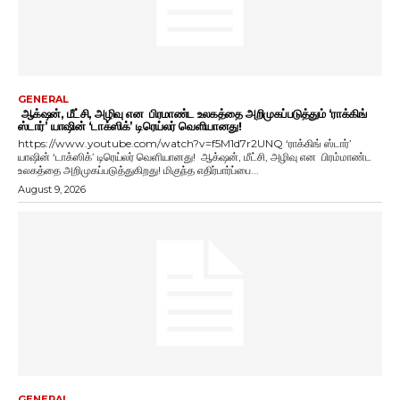
GENERAL
ஆக்‌ஷன், மீட்சி, அழிவு என பிரமாண்ட உலகத்தை அறிமுகப்படுத்தும் ‘ராக்கிங்
ஸ்டார்’ யாஷின் ‘டாக்ஸிக்’ டிரெய்லர் வெளியானது!
https://www.youtube.com/watch?v=f5M1d7r2UNQ ‘ராக்கிங் ஸ்டார்’
யாஷின் ‘டாக்ஸிக்’ டிரெய்லர் வெளியானது! ஆக்‌ஷன், மீட்சி, அழிவு என பிரம்மாண்ட
உலகத்தை அறிமுகப்படுத்துகிறது! மிகுந்த எதிர்பார்ப்பை...
August 9, 2026
GENERAL