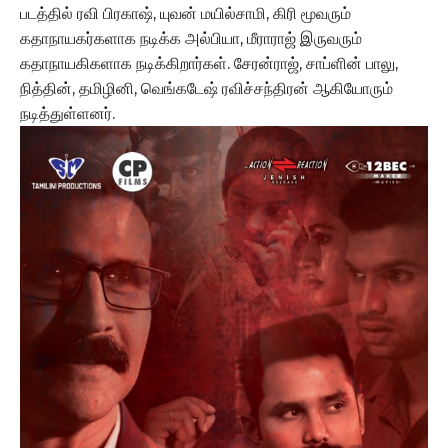
படத்தில் ரவி பிரகாஷ், யுவன் மயில்சாமி, கிரி மூவரும்
கதாநாயகர்களாக நடிக்க அல்பியா, மீராராஜ் இருவரும்
கதாநாயகிகளாக நடிக்கிறார்கள். சேரன்ராஜ், சாப்ளின் பாலு,
நித்தின், தமிழினி, வெங்கடேஷ் ரவிச்சந்திரன் ஆகியோரும்
நடித்துள்ளனர்.