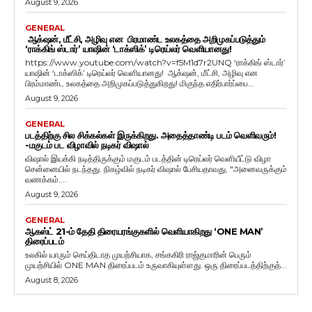
August 9, 2026
GENERAL
ஆக்‌ஷன், மீட்சி, அழிவு என பிரமாண்ட உலகத்தை அறிமுகப்படுத்தும்
‘ராக்கிங் ஸ்டார்’ யாஷின் ‘டாக்ஸிக்’ டிரெய்லர் வெளியானது!
https://www.youtube.com/watch?v=f5M1d7r2UNQ ‘ராக்கிங் ஸ்டார்’
யாஷின் ‘டாக்ஸிக்’ டிரெய்லர் வெளியானது! ஆக்‌ஷன், மீட்சி, அழிவு என
பிரம்மாண்ட உலகத்தை அறிமுகப்படுத்துகிறது! மிகுந்த எதிர்பார்ப்பை...
August 9, 2026
GENERAL
படத்திற்கு சில சிக்கல்கள் இருக்கிறது. அதைத்தாண்டி படம் வெளிவரும்!
-மகுடம் பட விழாவில் நடிகர் விஷால்
விஷால் இயக்கி நடித்திருக்கும் மகுடம் படத்தின் டிரெய்லர் வெளியீட்டு விழா
சென்னையில் நடந்தது. நிகழ்வில் நடிகர் விஷால் பேசியதாவது, "அனைவருக்கும்
வணக்கம்....
August 9, 2026
GENERAL
ஆகஸ்ட் 21-ம் தேதி திரையரங்குகளில் வெளியாகிறது ‘ONE MAN’
திரைப்படம்
உலகில் யாரும் செய்திடாத முயற்சியாக, சங்ககிரி ராஜ்குமாரின் பெரும்
முயற்சியில் ONE MAN திரைப்படம் உருவாகியுள்ளது. ஒரு திரைப்படத்திற்குத்...
August 8, 2026