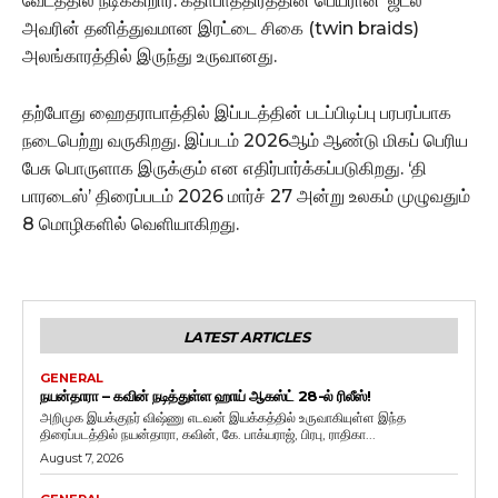
வேடத்தில் நடிக்கிறார். கதாபாத்திரத்தின் பெயரான ‘ஜடல்’
அவரின் தனித்துவமான இரட்டை சிகை (twin braids)
அலங்காரத்தில் இருந்து உருவானது.
தற்போது ஹைதராபாத்தில் இப்படத்தின் படப்பிடிப்பு பரபரப்பாக
நடைபெற்று வருகிறது. இப்படம் 2026ஆம் ஆண்டு மிகப் பெரிய
பேசு பொருளாக இருக்கும் என எதிர்பார்க்கப்படுகிறது. ‘தி
பாரடைஸ்’ திரைப்படம் 2026 மார்ச் 27 அன்று உலகம் முழுவதும்
8 மொழிகளில் வெளியாகிறது.
LATEST ARTICLES
GENERAL
நயன்தாரா – கவின் நடித்துள்ள ஹாய் ஆகஸ்ட் 28-ல் ரிலீஸ்!
அறிமுக இயக்குநர் விஷ்ணு எடவன் இயக்கத்தில் உருவாகியுள்ள இந்த
திரைப்படத்தில் நயன்தாரா, கவின், கே. பாக்யராஜ், பிரபு, ராதிகா...
August 7, 2026