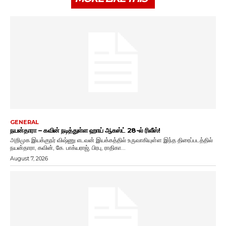
GENERAL
நயன்தாரா – கவின் நடித்துள்ள ஹாய் ஆகஸ்ட் 28-ல் ரிலீஸ்!
அறிமுக இயக்குநர் விஷ்ணு எடவன் இயக்கத்தில் உருவாகியுள்ள இந்த திரைப்படத்தில்
நயன்தாரா, கவின், கே. பாக்யராஜ், பிரபு, ராதிகா...
August 7, 2026