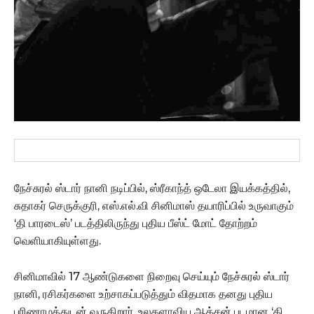
நேச்சுரல் ஸ்டார் நானி நடிப்பில், ஸ்ரீகாந்த் ஒடேலா இயக்கத்தில்,
சுதாகர் செருக்குரி, எஸ்.எல்.வி சினிமாஸ் தயாரிப்பில் உருவாகும்
‘தி பாரடைஸ்’ படத்திலிருந்து புதிய பீஸ்ட் மோட் தோற்றம்
வெளியாகியுள்ளது.
சினிமாவில் 17 ஆண்டுகளை நிறைவு செய்யும் நேச்சுரல் ஸ்டார்
நானி, ரசிகர்களை உற்சாகப்படுத்தும் விதமாக தனது புதிய
பரிணாமத்துடன் வருகிறார். உலகளாவிய ஆக்சன் படமான ‘தி