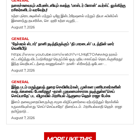
GENERAL
நகைச்சுவையும் ஃபேண்டஸியும் கலந்த ‘மாஸ்டர் பிளான்’ ஃபர்ஸ்ட் லுக்கிற்கு
ரசிகர்களிடம் வரவேற்பு!
உத்ரா புரொடக்ஷன்ஸ் மற்றும் டிஜே இன்டர்நேஷனல் மற்றும் தியா ஃபிலிம்ஸ்
இணைந்து தயாரிக்க, செ. ஹரி உத்ரா எழுதி,...
August 7, 2026
GENERAL
‘நேச்சுரல் ஸ்டார்’ நானி நடித்திருக்கும் ‘தி பாரடைஸ்’ படத்தின் டீசர்
வெளியீடு
https://www.youtube.com/watch?v=LMqE7OAewkg நரகம்
கட்டவிழ்த்து விடப்படுகிறது! நெருப்பில் ஒரு புதிய சகாப்தம் தொடங்குகிறது!
இந்த வெறியாட்டத்தை காணுங்கள்!- நானி- ஸ்ரீகாந்த் ஒடேலா-...
August 7, 2026
GENERAL
இந்த படம் மருத்துவத் துறை செவிலியர்கள், முன்கள பணியாளர்களின்
கஷ்டங்களைப் பேசுகிறது! -தான் முதலமைச்சராக நடித்துள்ள’செய்
செய்யாதே’ பட விழாவில் அரசியல் ஆளுமை ஹெச் ராஜா பேச்சு
இளம் தலைமுறையினருக்கு சமூக விழிப்புணர்வை ஏற்படுத்தும் நோக்கில்
உருவாகியுள்ளது ‘செய்! செய்யாதே!’ திரைப்படம். அரசியல்வாதி ஹெச். ராஜா
தமிழ்நாடு...
August 7, 2026
MORE LIKE THIS