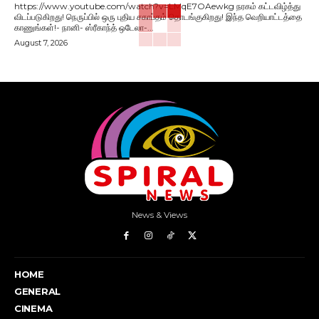
https://www.youtube.com/watch?v=LMqE7OAewkg நரகம் கட்டவிழ்த்து
விடப்படுகிறது! நெருப்பில் ஒரு புதிய சகாப்தம் தொடங்குகிறது! இந்த வெறியாட்டத்தை
காணுங்கள்!- நானி- ஸ்ரீகாந்த் ஒடேலா-...
August 7, 2026
News & Views
HOME
GENERAL
CINEMA