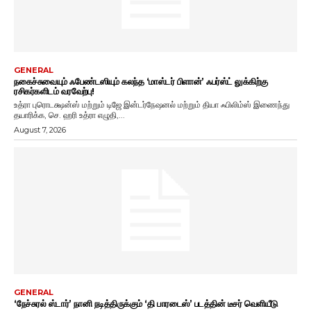
GENERAL
நகைச்சுவையும் ஃபேண்டஸியும் கலந்த ‘மாஸ்டர் பிளான்’ ஃபர்ஸ்ட் லுக்கிற்கு
ரசிகர்களிடம் வரவேற்பு!
உத்ரா புரொடக்ஷன்ஸ் மற்றும் டிஜே இன்டர்நேஷனல் மற்றும் தியா ஃபிலிம்ஸ் இணைந்து
தயாரிக்க, செ. ஹரி உத்ரா எழுதி,...
August 7, 2026
GENERAL
‘நேச்சுரல் ஸ்டார்’ நானி நடித்திருக்கும் ‘தி பாரடைஸ்’ படத்தின் டீசர் வெளியீடு