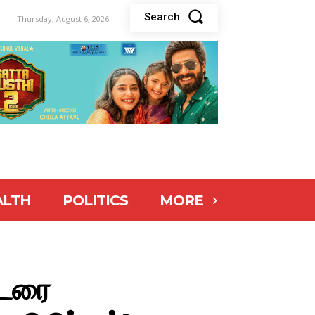
Search
Thursday, August 6, 2026
ALTH
POLITICS
MORE
்டரை