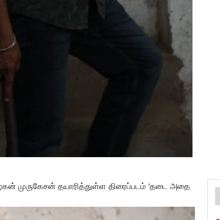
றிவழகன் முருகேசன் தயாரித்துள்ள திரைப்படம் ‘தடை அதை