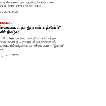
ப்படியொரு காட்டுப் பகுதிக்கு வைல்டு லைஃப்
ோட்டோகிராபரான வீரா சில அரிய...
ugust 5, 2026
ENERAL
ற்சாகமாக நடந்த ஜி டி என் படத்தின் ப்ரீ
ிலீஸ் நிகழ்வு!
ுரட்சிகர தொழிலதிபர், கண்டுபிடிப்பாளர் மற்றும்
ொடையாளர் ஜி.டி. நாயுடுவின் வாழ்க்கையைக்
ொண்டாடும் வாழ்க்கை வரலாற்றுப் படமான 'ஜிடிஎன்'
ன்...
ugust 5, 2026