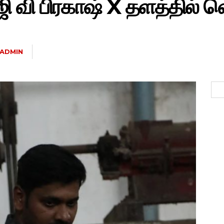
வி பிரகாஷ் X தளத்தில் வெ
ADMIN