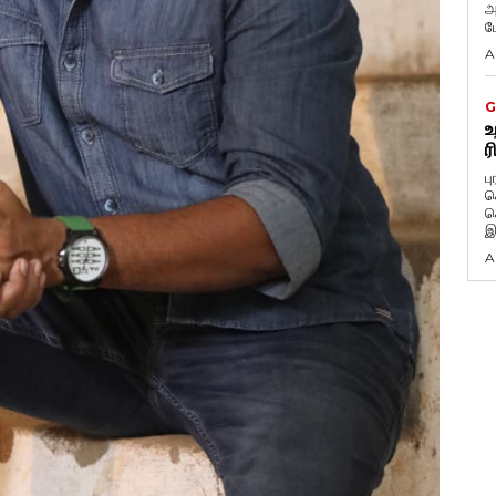
அ
ப
A
G
உ
ர
ப
க
க
இ
A