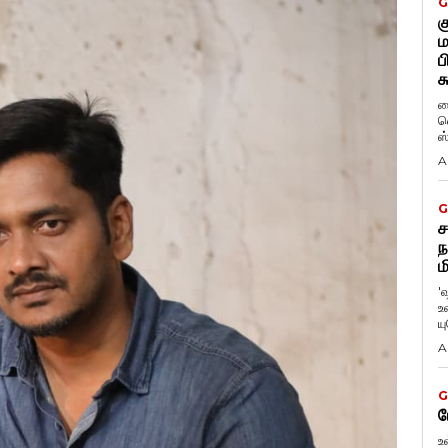
G
க
ம
ப
க
ப
வ
ஸ
A
G
ச
ந
ம
'
உ
ய
A
G
ப
உ