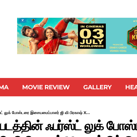
MA
MOVIE REVIEW
GALLERY
HE
ட் லுக் போஸ்டரை இசையமைப்பாளர் ஜி வி பிரகாஷ் X...
த்தின் ஃபர்ஸ்ட் லுக் போஸ