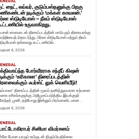
ENERAL
ுட் நைட், லவ்வர், குடும்பஸ்தனுக்கு பிறகு
ணிகண்டன் நடிக்கும் ‘மக்கள் காவலன்.’
ிர்லா ஸ்டுடியோஸ் – நீலம் ஸ்டுடியோஸ்
ூட்டணியில் உருவாகிறது.
ைசன் காளமாடன் திரைப்படத்தின் மாபெரும் திரையரங்கு
ெற்றியைத் தொடர்ந்து, பிர்லா ஸ்டுடியோஸ் மற்றும் நீலம்
்டுடியோஸ் தங்களது கூட்டணியில்...
ugust 6, 2026
ENERAL
க்திவாய்ந்த போர்வீரராக சந்தீப் கிஷன்
டிக்கும் ‘கரிகாலா’ திரைப்படத்தின்
ிரளவைக்கும் ஃபர்ஸ்ட் லுக் வெளியீடு!
ஷம்பாலா' திரைப்படத்தின் மூலம் தனித்துவமான கற்பனை
லகை ரசிகர்களுக்கு அறிமுகப்படுத்திய இயக்குநர்
ுகேந்தர் முனி, தற்போது இன்னும் பிரம்மாண்டமான...
ugust 6, 2026
ENERAL
ோட்டோகிராபர் சினிமா விமர்சனம்
ள்ளே போன யாரும் உயிருடன் திரும்பியதில்லை.