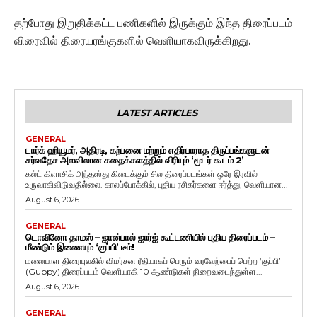
தற்போது இறுதிக்கட்ட பணிகளில் இருக்கும் இந்த திரைப்படம்
விரைவில் திரையரங்குகளில் வெளியாகவிருக்கிறது.
LATEST ARTICLES
GENERAL
டார்க் ஹியூமர், அதிரடி, கற்பனை மற்றும் எதிர்பாராத திருப்பங்களுடன்
சர்வதேச அளவிலான கதைக்களத்தில் விரியும் ‘மூடர் கூடம் 2’
கல்ட் கிளாசிக் அந்தஸ்து கிடைக்கும் சில திரைப்படங்கள் ஒரே இரவில்
உருவாகிவிடுவதில்லை. காலப்போக்கில், புதிய ரசிகர்களை ஈர்த்து, வெளியான...
August 6, 2026
GENERAL
டொவினோ தாமஸ் – ஜான்பால் ஜார்ஜ் கூட்டணியில் புதிய திரைப்படம் –
மீண்டும் இணையும் ‘குப்பி’ டீம்!
மலையாள திரையுலகில் விமர்சன ரீதியாகப் பெரும் வரவேற்பைப் பெற்ற ‘குப்பி’
(Guppy) திரைப்படம் வெளியாகி 10 ஆண்டுகள் நிறைவடைந்துள்ள...
August 6, 2026
GENERAL