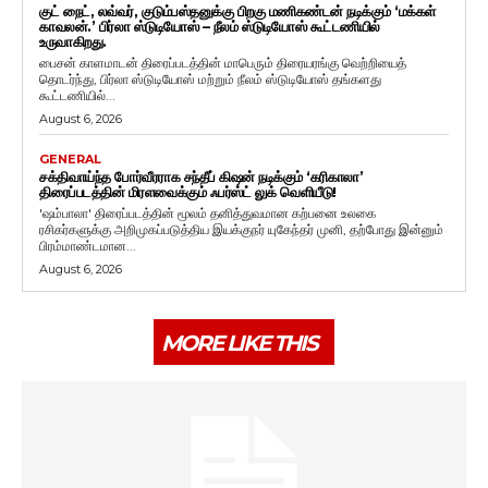
குட் நைட், லவ்வர், குடும்பஸ்தனுக்கு பிறகு மணிகண்டன் நடிக்கும் ‘மக்கள்
காவலன்.’ பிர்லா ஸ்டுடியோஸ் – நீலம் ஸ்டுடியோஸ் கூட்டணியில்
உருவாகிறது.
பைசன் காளமாடன் திரைப்படத்தின் மாபெரும் திரையரங்கு வெற்றியைத்
தொடர்ந்து, பிர்லா ஸ்டுடியோஸ் மற்றும் நீலம் ஸ்டுடியோஸ் தங்களது
கூட்டணியில்...
August 6, 2026
GENERAL
சக்திவாய்ந்த போர்வீரராக சந்தீப் கிஷன் நடிக்கும் ‘கரிகாலா’
திரைப்படத்தின் மிரளவைக்கும் ஃபர்ஸ்ட் லுக் வெளியீடு!
'ஷம்பாலா' திரைப்படத்தின் மூலம் தனித்துவமான கற்பனை உலகை
ரசிகர்களுக்கு அறிமுகப்படுத்திய இயக்குநர் யுகேந்தர் முனி, தற்போது இன்னும்
பிரம்மாண்டமான...
August 6, 2026
MORE LIKE THIS