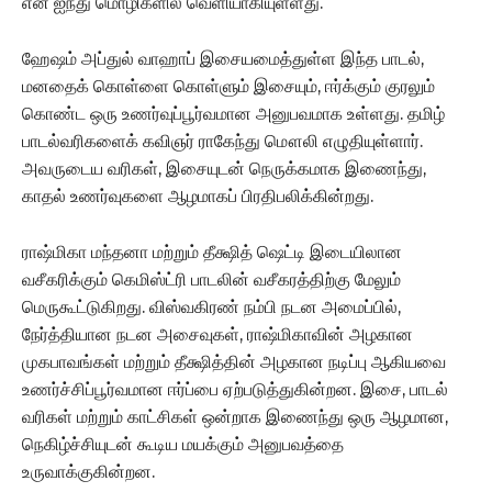
என ஐந்து மொழிகளில் வெளியாகியுள்ளது.
ஹேஷம் அப்துல் வாஹாப் இசையமைத்துள்ள இந்த பாடல்,
மனதைக் கொள்ளை கொள்ளும் இசையும், ஈர்க்கும் குரலும்
கொண்ட ஒரு உணர்வுப்பூர்வமான அனுபவமாக உள்ளது. தமிழ்
பாடல்வரிகளைக் கவிஞர் ராகேந்து மௌலி எழுதியுள்ளார்.
அவருடைய வரிகள், இசையுடன் நெருக்கமாக இணைந்து,
காதல் உணர்வுகளை ஆழமாகப் பிரதிபலிக்கின்றது.
ராஷ்மிகா மந்தனா மற்றும் தீக்ஷித் ஷெட்டி இடையிலான
வசீகரிக்கும் கெமிஸ்ட்ரி பாடலின் வசீகரத்திற்கு மேலும்
மெருகூட்டுகிறது. விஸ்வகிரண் நம்பி நடன அமைப்பில்,
நேர்த்தியான நடன அசைவுகள், ராஷ்மிகாவின் அழகான
முகபாவங்கள் மற்றும் தீக்ஷித்தின் அழகான நடிப்பு ஆகியவை
உணர்ச்சிப்பூர்வமான ஈர்ப்பை ஏற்படுத்துகின்றன. இசை, பாடல்
வரிகள் மற்றும் காட்சிகள் ஒன்றாக இணைந்து ஒரு ஆழமான,
நெகிழ்ச்சியுடன் கூடிய மயக்கும் அனுபவத்தை
உருவாக்குகின்றன.