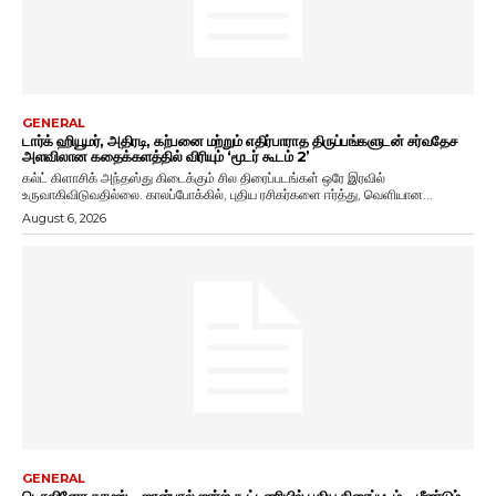
GENERAL
டார்க் ஹியூமர், அதிரடி, கற்பனை மற்றும் எதிர்பாராத திருப்பங்களுடன் சர்வதேச
அளவிலான கதைக்களத்தில் விரியும் ‘மூடர் கூடம் 2’
கல்ட் கிளாசிக் அந்தஸ்து கிடைக்கும் சில திரைப்படங்கள் ஒரே இரவில்
உருவாகிவிடுவதில்லை. காலப்போக்கில், புதிய ரசிகர்களை ஈர்த்து, வெளியான...
August 6, 2026
GENERAL
டொவினோ தாமஸ் – ஜான்பால் ஜார்ஜ் கூட்டணியில் புதிய திரைப்படம் – மீண்டும்