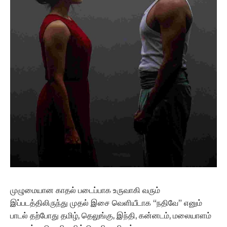
முழுமையான காதல் படைப்பாக உருவாகி வரும்
இப்படத்திலிருந்து முதல் இசை வெளியீடாக “நதிவே” எனும்
பாடல் தற்போது தமிழ், தெலுங்கு, இந்தி, கன்னடம், மலையாளம்