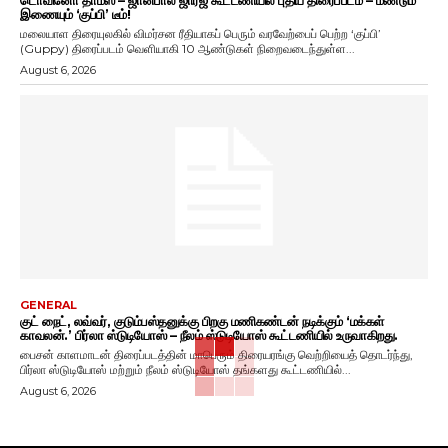
இணையும் ‘குப்பி’ டீம்!
மலையாள திரையுலகில் விமர்சன ரீதியாகப் பெரும் வரவேற்பைப் பெற்ற ‘குப்பி’
(Guppy) திரைப்படம் வெளியாகி 10 ஆண்டுகள் நிறைவடைந்துள்ள...
August 6, 2026
GENERAL
குட் நைட், லவ்வர், குடும்பஸ்தனுக்கு பிறகு மணிகண்டன் நடிக்கும் ‘மக்கள்
காவலன்.’ பிர்லா ஸ்டுடியோஸ் – நீலம் ஸ்டுடியோஸ் கூட்டணியில் உருவாகிறது.
பைசன் காளமாடன் திரைப்படத்தின் மாபெரும் திரையரங்கு வெற்றியைத் தொடர்ந்து,
பிர்லா ஸ்டுடியோஸ் மற்றும் நீலம் ஸ்டுடியோஸ் தங்களது கூட்டணியில்...
August 6, 2026