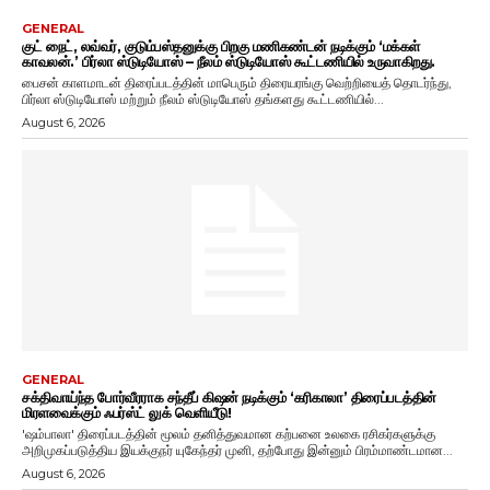
GENERAL
குட் நைட், லவ்வர், குடும்பஸ்தனுக்கு பிறகு மணிகண்டன் நடிக்கும் ‘மக்கள்
காவலன்.’ பிர்லா ஸ்டுடியோஸ் – நீலம் ஸ்டுடியோஸ் கூட்டணியில் உருவாகிறது.
பைசன் காளமாடன் திரைப்படத்தின் மாபெரும் திரையரங்கு வெற்றியைத் தொடர்ந்து,
பிர்லா ஸ்டுடியோஸ் மற்றும் நீலம் ஸ்டுடியோஸ் தங்களது கூட்டணியில்...
August 6, 2026
GENERAL
சக்திவாய்ந்த போர்வீரராக சந்தீப் கிஷன் நடிக்கும் ‘கரிகாலா’ திரைப்படத்தின்
மிரளவைக்கும் ஃபர்ஸ்ட் லுக் வெளியீடு!
'ஷம்பாலா' திரைப்படத்தின் மூலம் தனித்துவமான கற்பனை உலகை ரசிகர்களுக்கு
அறிமுகப்படுத்திய இயக்குநர் யுகேந்தர் முனி, தற்போது இன்னும் பிரம்மாண்டமான...
August 6, 2026