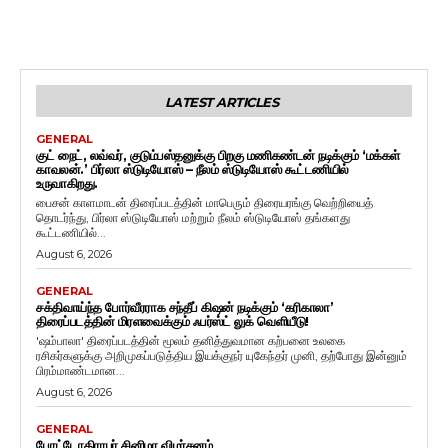
LATEST ARTICLES
GENERAL
குட் நைட், லவ்வர், குடும்பஸ்தனுக்கு பிறகு மணிகண்டன் நடிக்கும் ‘மக்கள்
காவலன்.’ பிர்லா ஸ்டுடியோஸ் – நீலம் ஸ்டுடியோஸ் கூட்டணியில்
உருவாகிறது.
பைசன் காளமாடன் திரைப்படத்தின் மாபெரும் திரையரங்கு வெற்றியைத்
தொடர்ந்து, பிர்லா ஸ்டுடியோஸ் மற்றும் நீலம் ஸ்டுடியோஸ் தங்களது
கூட்டணியில்...
August 6, 2026
GENERAL
சக்திவாய்ந்த போர்வீரராக சந்தீப் கிஷன் நடிக்கும் ‘கரிகாலா’
திரைப்படத்தின் மிரளவைக்கும் ஃபர்ஸ்ட் லுக் வெளியீடு!
'ஷம்பாலா' திரைப்படத்தின் மூலம் தனித்துவமான கற்பனை உலகை
ரசிகர்களுக்கு அறிமுகப்படுத்திய இயக்குநர் யுகேந்தர் முனி, தற்போது இன்னும்
பிரம்மாண்டமான...
August 6, 2026
GENERAL
போட்டோகிராபர் சினிமா விமர்சனம்