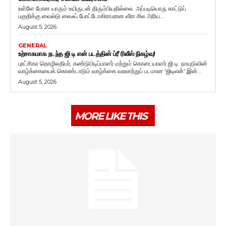
உள்ளே போன யாரும் உயிருடன் திரும்பியதில்லை. அப்படியொரு காட்டுப்
பகுதிக்கு வைல்டு லைஃப் போட்டோகிராபரான வீரா சில அரிய...
August 5, 2026
GENERAL
உற்சாகமாக நடந்த ஜி டி என் படத்தின் ப்ரீ ரிலீஸ் நிகழ்வு!
புரட்சிகர தொழிலதிபர், கண்டுபிடிப்பாளர் மற்றும் கொடையாளர் ஜி.டி. நாயுடுவின்
வாழ்க்கையைக் கொண்டாடும் வாழ்க்கை வரலாற்றுப் படமான 'ஜிடிஎன்' இன்...
August 5, 2026
MORE LIKE THIS