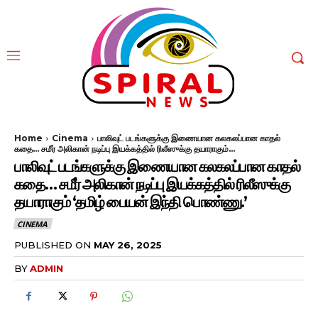
Home
Cinema
பாலிவுட் படங்களுக்கு இணையான கலகலப்பான காதல்
கதை... சமீர் அலிகான் நடிப்பு இயக்கத்தில் ரிலீஸுக்கு தயாராகும்...
பாலிவுட் படங்களுக்கு இணையான கலகலப்பான காதல்
கதை… சமீர் அலிகான் நடிப்பு இயக்கத்தில் ரிலீஸுக்கு
தயாராகும் ‘தமிழ் பையன் இந்தி பொண்ணு.’
CINEMA
PUBLISHED ON
MAY 26, 2025
BY
ADMIN