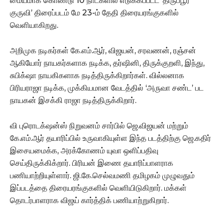
மையமாக கொண்டு 10 நாட்களில் எடுக்கப்பட்ட ‘திருப்பூர்
குருவி’ திரைப்படம் மே 23-ம் தேதி திரையரங்குகளில்
வெளியாகிறது.
அறிமுக நடிகர்கள் கே.எம்.ஆர், விஜயன், சரவணன், ரஞ்சன்
ஆகியோர் நாயகர்களாக நடிக்க, தர்ஷினி, திருக்குறளி, இந்து,
சுபிக்‌ஷா நாயகிகளாக நடித்திருக்கிறார்கள். வில்லனாக
பிரியராஜா நடிக்க, முக்கியமான வேடத்தில் ‘அருவா சண்ட’ பட
நாயகன் இசக்கி ராஜா நடித்திருக்கிறார்.
வி புரொடக்‌ஷன்ஸ் நிறுவனம் சார்பில் ஜெ.விஜயன் மற்றும்
கே.எம்.ஆர் தயாரிப்பில் உருவாகியுள்ள இந்த படத்திற்கு ஜெ.கதிர்
இசையமைக்க, அரக்கோணம் யுவா ஒளிப்பதிவு
செய்திருக்கிக்றார். பிரியன் இணை தயாரிப்பாளராக
பணியாற்றியுள்ளார். ஜி.கே.செல்வமணி தமிழகம் முழுவதும்
இப்படத்தை திரையரங்குகளில் வெளியிடுகிறார். மக்கள்
தொடர்பாளராக விஜய் கார்த்திக் பணியாற்றுகிறார்.