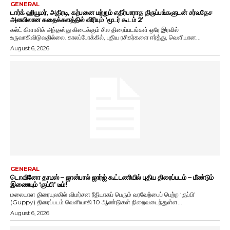
GENERAL
டார்க் ஹியூமர், அதிரடி, கற்பனை மற்றும் எதிர்பாராத திருப்பங்களுடன் சர்வதேச
அளவிலான கதைக்களத்தில் விரியும் ‘மூடர் கூடம் 2’
கல்ட் கிளாசிக் அந்தஸ்து கிடைக்கும் சில திரைப்படங்கள் ஒரே இரவில்
உருவாகிவிடுவதில்லை. காலப்போக்கில், புதிய ரசிகர்களை ஈர்த்து, வெளியான...
August 6, 2026
GENERAL
டொவினோ தாமஸ் – ஜான்பால் ஜார்ஜ் கூட்டணியில் புதிய திரைப்படம் – மீண்டும்
இணையும் ‘குப்பி’ டீம்!
மலையாள திரையுலகில் விமர்சன ரீதியாகப் பெரும் வரவேற்பைப் பெற்ற ‘குப்பி’
(Guppy) திரைப்படம் வெளியாகி 10 ஆண்டுகள் நிறைவடைந்துள்ள...
August 6, 2026