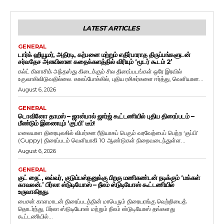
LATEST ARTICLES
GENERAL
டார்க் ஹியூமர், அதிரடி, கற்பனை மற்றும் எதிர்பாராத திருப்பங்களுடன்
சர்வதேச அளவிலான கதைக்களத்தில் விரியும் ‘மூடர் கூடம் 2’
கல்ட் கிளாசிக் அந்தஸ்து கிடைக்கும் சில திரைப்படங்கள் ஒரே இரவில்
உருவாகிவிடுவதில்லை. காலப்போக்கில், புதிய ரசிகர்களை ஈர்த்து, வெளியான...
August 6, 2026
GENERAL
டொவினோ தாமஸ் – ஜான்பால் ஜார்ஜ் கூட்டணியில் புதிய திரைப்படம் –
மீண்டும் இணையும் ‘குப்பி’ டீம்!
மலையாள திரையுலகில் விமர்சன ரீதியாகப் பெரும் வரவேற்பைப் பெற்ற ‘குப்பி’
(Guppy) திரைப்படம் வெளியாகி 10 ஆண்டுகள் நிறைவடைந்துள்ள...
August 6, 2026
GENERAL
குட் நைட், லவ்வர், குடும்பஸ்தனுக்கு பிறகு மணிகண்டன் நடிக்கும் ‘மக்கள்
காவலன்.’ பிர்லா ஸ்டுடியோஸ் – நீலம் ஸ்டுடியோஸ் கூட்டணியில்
உருவாகிறது.
பைசன் காளமாடன் திரைப்படத்தின் மாபெரும் திரையரங்கு வெற்றியைத்
தொடர்ந்து, பிர்லா ஸ்டுடியோஸ் மற்றும் நீலம் ஸ்டுடியோஸ் தங்களது
கூட்டணியில்...