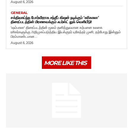
August 6, 2026
GENERAL
சக்திவாய்ந்த போர்வீரராக சந்தீப் கிஷன் நடிக்கும் ‘கரிகாலா’
திரைப்படத்தின் மிரளவைக்கும் ஃபர்ஸ்ட் லுக் வெளியீடு!
'ஷம்பாலா' திரைப்படத்தின் மூலம் தனித்துவமான கற்பனை உலகை
ரசிகர்களுக்கு அறிமுகப்படுத்திய இயக்குநர் யுகேந்தர் முனி, தற்போது இன்னும்
பிரம்மாண்டமான...
August 6, 2026
MORE LIKE THIS